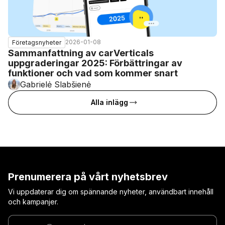
2026-01-08
Företagsnyheter
Sammanfattning av carVerticals
uppgraderingar 2025: Förbättringar av
funktioner och vad som kommer snart
Gabrielė Slabšienė
Alla inlägg
Prenumerera på vårt nyhetsbrev
Vi uppdaterar dig om spännande nyheter, användbart innehåll
och kampanjer.
Ange