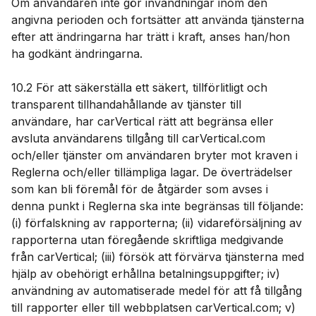
Om användaren inte gör invändningar inom den
angivna perioden och fortsätter att använda tjänsterna
efter att ändringarna har trätt i kraft, anses han/hon
ha godkänt ändringarna.
10.2 För att säkerställa ett säkert, tillförlitligt och
transparent tillhandahållande av tjänster till
användare, har carVertical rätt att begränsa eller
avsluta användarens tillgång till carVertical.com
och/eller tjänster om användaren bryter mot kraven i
Reglerna och/eller tillämpliga lagar. De överträdelser
som kan bli föremål för de åtgärder som avses i
denna punkt i Reglerna ska inte begränsas till följande:
(i) förfalskning av rapporterna; (ii) vidareförsäljning av
rapporterna utan föregående skriftliga medgivande
från carVertical; (iii) försök att förvärva tjänsterna med
hjälp av obehörigt erhållna betalningsuppgifter; iv)
användning av automatiserade medel för att få tillgång
till rapporter eller till webbplatsen carVertical.com; v)