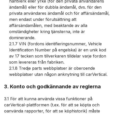
hantverk eller yrke (för den privata användarens
ändamål) eller för dubbla ändamål, dvs. för den
privata användares ändamål och för affärsändamål,
men endast under förutsättning att
affärsändamålen, med beaktande av alla
omständigheter kring tjänsterna, inte är
dominerande.
2.1.7 VIN (fordons identifieringsnummer, Vehicle
Identification Number på engelska) är en unik kod
av 17 tecken som tillverkaren tilldelar varje fordon
som levereras från fabriken.
2.1.8 Tredje parts webbplatser är oberoende
webbplatser utan någon anknytning till carVertical.
3. Konto och godkännande av reglerna
3.1 För att kunna använda vissa funktioner på
carVertical-plattformen (t.ex. för att se köpta och
oanvända rapporter, för att se köphistorik) måste