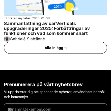
2026-01-08
Företagsnyheter
Sammanfattning av carVerticals
uppgraderingar 2025: Förbättringar av
funktioner och vad som kommer snart
Gabrielė Slabšienė
Alla inlägg
Prenumerera på vårt nyhetsbrev
Vi uppdaterar dig om spännande nyheter, användbart innehåll
och kampanjer.
Ange
din