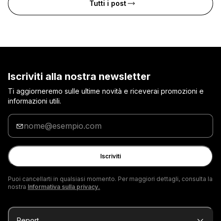
Tutti i post
Iscriviti alla nostra newsletter
Ti aggiorneremo sulle ultime novità e riceverai promozioni e
informazioni utili.
Inserisci
la
tua
e-
Iscriviti
mail
Puoi cancellarti in qualsiasi momento. Per maggiori dettagli, consulta la
nostra
Informativa sulla privacy.
Report