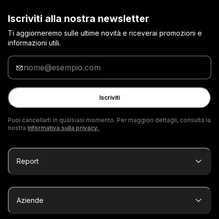
Iscriviti alla nostra newsletter
Ti aggiorneremo sulle ultime novità e riceverai promozioni e
informazioni utili.
Inserisci
la
tua
e-
Iscriviti
mail
Puoi cancellarti in qualsiasi momento. Per maggiori dettagli, consulta la
nostra
Informativa sulla privacy.
Report
Aziende