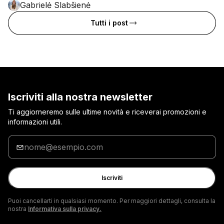
Gabrielė Slabšienė
Tutti i post
Iscriviti alla nostra newsletter
Ti aggiorneremo sulle ultime novità e riceverai promozioni e
informazioni utili.
Inserisci
la
tua
e-
Iscriviti
mail
Puoi cancellarti in qualsiasi momento. Per maggiori dettagli, consulta la
nostra
Informativa sulla privacy.