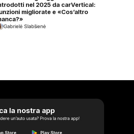
ntrodotti nel 2025 da carVertical:
unzioni migliorate e «Cos’altro
manca?»
Gabrielė Slabšienė
ca la nostra app
dere un’auto usata? Prova la nostra app!
pp Store
Play Store