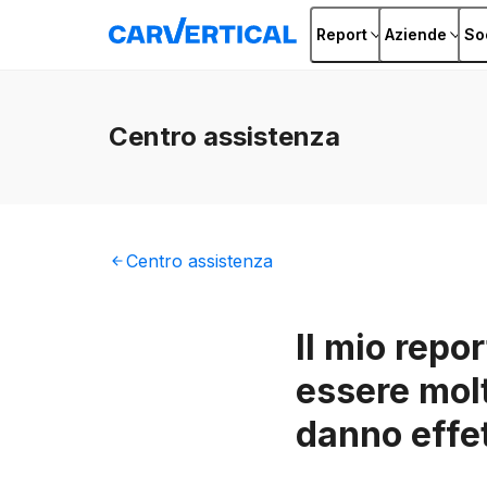
Report
Aziende
So
Centro
assistenza
Centro
assistenza
Il mio repo
essere molt
danno effe