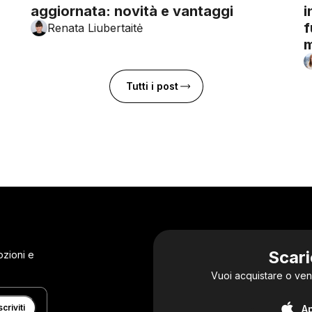
aggiornata: novità e vantaggi
i
f
Renata Liubertaitė
Tutti i post
Scari
ozioni e
Vuoi acquistare o ven
scriviti
A