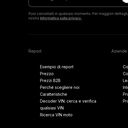
tua
e-
Puoi cancellarti in qualsiasi momento. Per maggiori dettagli,
mail
nostra
Informativa sulla privacy.
Report
Aziende
Esempio di report
Co
Prezzo
Co
Prezzi B2B
Le
Perché scegliere noi
In
Caratteristiche
Pr
Decoder VIN: cerca e verifica
Pr
qualsiasi VIN
Ricerca VIN moto