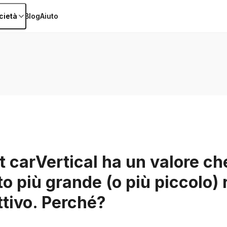
cietà
Blog
Aiuto
rt carVertical ha un valore c
o più grande (o più piccolo) r
ttivo. Perché?