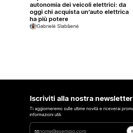
autonomia dei veicoli elettrici: da
oggi chi acquista un’auto elettrica
ha più potere
Gabrielė Slabšienė
Iscriviti alla nostra newsletter
Ti aggiorneremo sulle ultime novità e riceverai prom
informazioni utili.
Inserisci
la
I