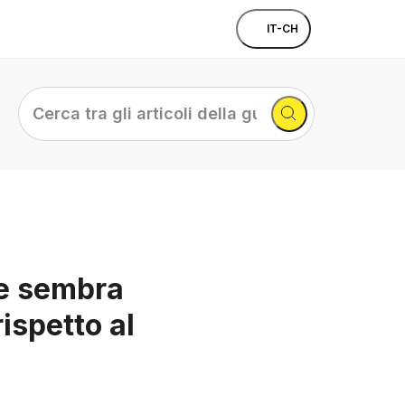
IT-CH
Cerca
tra
gli
articoli
della
guida...
he sembra
ispetto al