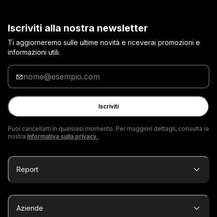
Iscriviti alla nostra newsletter
Ti aggiorneremo sulle ultime novità e riceverai promozioni e
informazioni utili.
Inserisci
la
tua
e-
Iscriviti
mail
Puoi cancellarti in qualsiasi momento. Per maggiori dettagli, consulta la
nostra
Informativa sulla privacy.
Report
Aziende