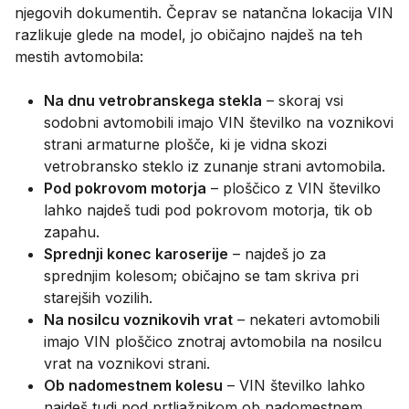
njegovih dokumentih. Čeprav se natančna lokacija VIN
razlikuje glede na model, jo običajno najdeš na teh
mestih avtomobila:
Na dnu vetrobranskega stekla
– skoraj vsi
sodobni avtomobili imajo VIN številko na voznikovi
strani armaturne plošče, ki je vidna skozi
vetrobransko steklo iz zunanje strani avtomobila.
Pod pokrovom motorja
– ploščico z VIN številko
lahko najdeš tudi pod pokrovom motorja, tik ob
zapahu.
Sprednji konec karoserije
– najdeš jo za
sprednjim kolesom; običajno se tam skriva pri
starejših vozilih.
Na nosilcu voznikovih vrat
– nekateri avtomobili
imajo VIN ploščico znotraj avtomobila na nosilcu
vrat na voznikovi strani.
Ob nadomestnem kolesu
– VIN številko lahko
najdeš tudi pod prtljažnikom ob nadomestnem