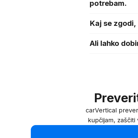
potrebam.
Kaj se zgodi,
Ali lahko dob
Preveri
carVertical preve
kupčijam, zaščiti