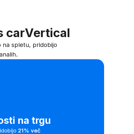
s carVertical
na spletu, pridobijo
analih.
sti na trgu
ridobijo
21%
več