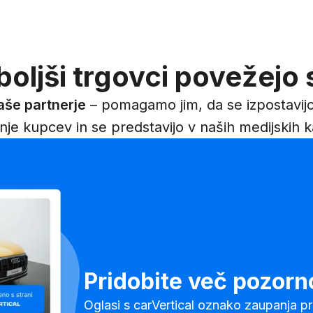
boljši trgovci povežejo 
aše partnerje
– pomagamo jim, da se izpostavijo 
je kupcev in se predstavijo v naših medijskih k
Pridobite več pozorno
Oglasi s carVertical oznako zaupanja p