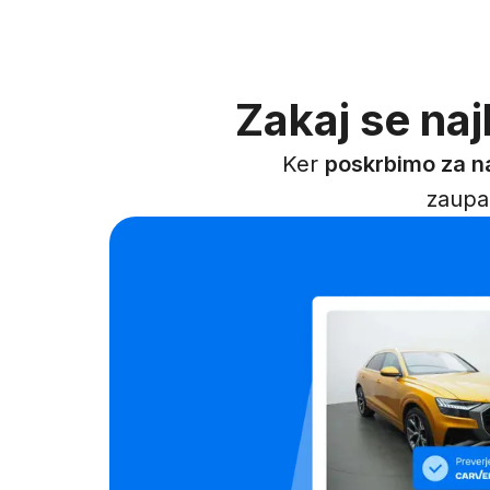
Zakaj se naj
Ker
poskrbimo za n
zaupan