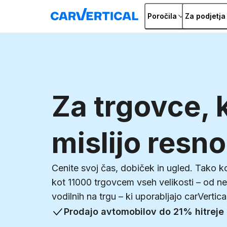
Poročila
Za podjetja
Za trgovce, k
mislijo resno
Cenite svoj čas, dobiček in ugled. Tako ko
kot
11000
trgovcem vseh velikosti – od ne
vodilnih na trgu – ki uporabljajo carVertica
Prodajo avtomobilov do
21%
hitreje