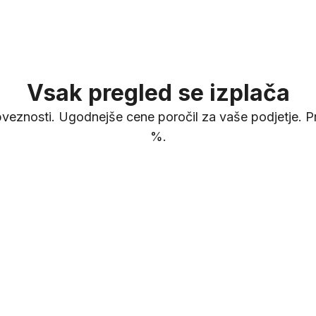
11 00
Zadovoljni poslovni 
Vsak pregled se izplača
veznosti. Ugodnejše cene poročil za vaše podjetje. Pr
44%
%.
Globalno povpr
poškodovanih avto