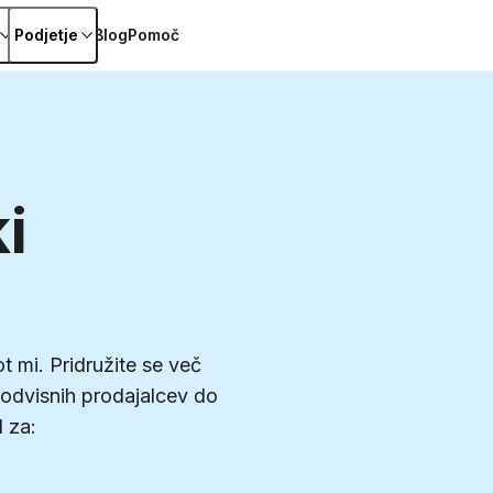
Podjetje
Blog
Pomoč
1 000
Viri podatko
i
t mi. Pridružite se več
odvisnih prodajalcev do
l za: