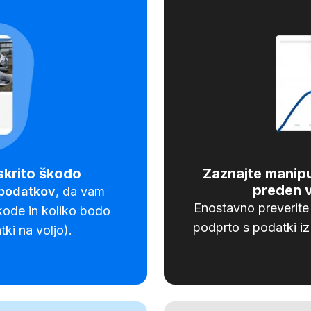
skrito škodo
Zaznajte manipul
preden v
 podatkov
, da vam
Enostavno preverite 
kode in koliko bodo
podprto s podatki i
tki na voljo).