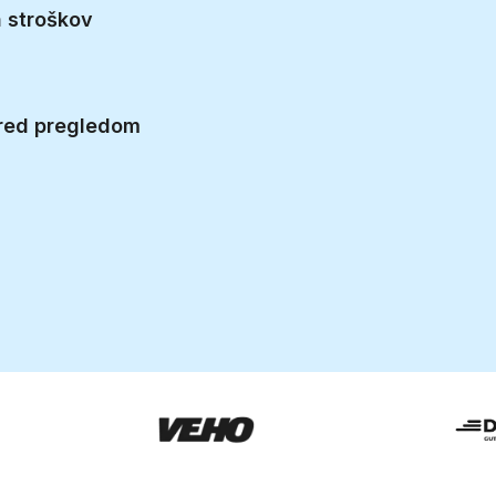
 stroškov
2 000 0
Posameznih uporab
 pred pregledom
leto