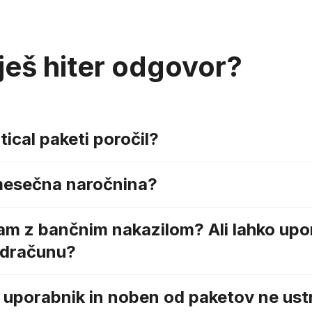
ješ hiter odgovor?
150+
Zaposlenih in ne
tical paketi poročil?
zaposlujemo n
mesečna naročnina?
čam z bančnim nakazilom? Ali lahko up
edračunu?
 uporabnik in noben od paketov ne ust