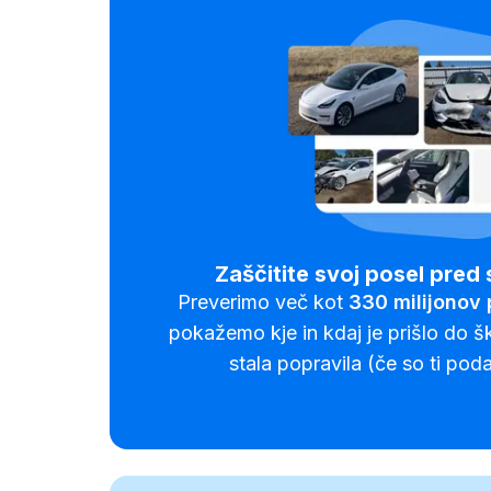
Zaščitite svoj posel pred 
Preverimo več kot
330
milijonov
pokažemo kje in kdaj je prišlo do š
stala popravila (če so ti poda