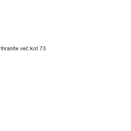
5 000+
0+
Namenske PR medijske
partnerji
objave na leto
ihranite več kot 73
ečje
mobilov