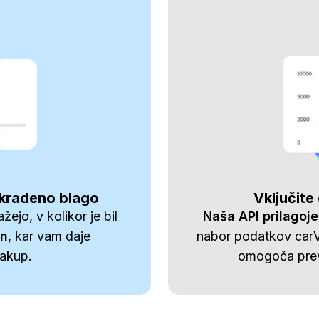
ukradeno blago
Vključite
žejo, v kolikor je bil
Naša API prilagoje
en
, kar vam daje
nabor podatkov carVe
nakup.
omogoča preve