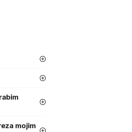
Zaupa nam več kot 6.000.000
uporabnikov v 37 državah
nehno
ove
orabim
reza mojim