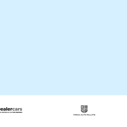
00+
nikov na
38
Tržišča