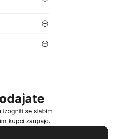
rodajate
izogniti se slabim
jim kupci zaupajo.