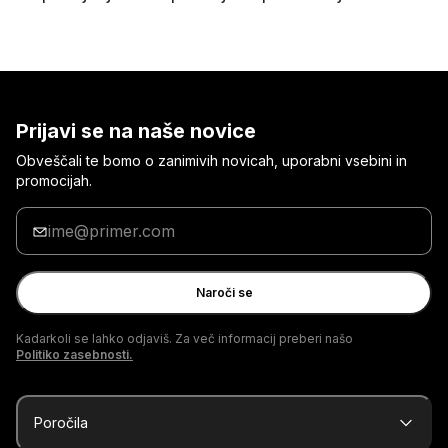
Prijavi se na naše novice
Obveščali te bomo o zanimivih novicah, uporabni vsebini in
promocijah.
Vpiši
svoj
elektronski
naslov
Naroči se
Kadarkoli se lahko odjaviš. Za več informacij preberi našo
Politiko zasebnosti.
Poročila