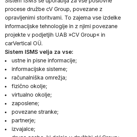
Sistem ISMS se uporablja za vse poslovne
procese družbe cV Group, povezane z
opravljenimi storitvami. To zajema vse izdelke
informacijske tehnologije in z njimi povezane
projekte v podjetjih UAB »CV Group« in
carVertical OÜ.
Sistem ISMS velja za vse:
ustne in pisne informacije;
informacijske sisteme;
računalniška omrežja;
fizično okolje;
virtualno okolje;
zaposlene;
povezane stranke;
partnerje;
izvajalce;