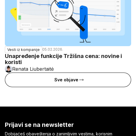
05.02.2026.
Vesti iz kompanije
Unapređenje funkcije Tržišna cena: novine i
koristi
Renata Liubertaitė
Sve objave
Prijavi se na newsletter
Dobijaćeš obaveštenja o zanimljivim vestima, korisnim