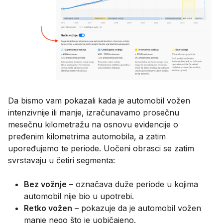
Da bismo vam pokazali kada je automobil vožen
intenzivnije ili manje, izračunavamo prosečnu
mesečnu kilometražu na osnovu evidencije o
pređenim kilometrima automobila, a zatim
upoređujemo te periode. Uočeni obrasci se zatim
svrstavaju u četiri segmenta:
Bez vožnje
– označava duže periode u kojima
automobil nije bio u upotrebi.
Retko vožen
– pokazuje da je automobil vožen
manje nego što je uobičajeno.