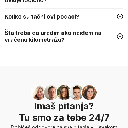
deluje logično?
Koliko su tačni ovi podaci?
Šta treba da uradim ako naiđem na
vraćenu kilometražu?
Imaš pitanja?
Tu smo za tebe 24/7
Dobićeš odgovore na sva pitanja – u svakom