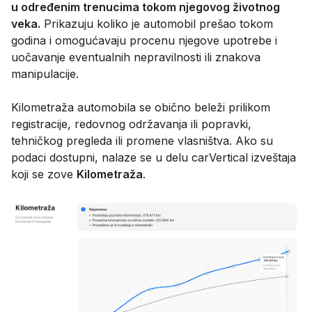
u određenim trenucima tokom njegovog životnog
veka.
Prikazuju koliko je automobil prešao tokom
godina i omogućavaju procenu njegove upotrebe i
uočavanje eventualnih nepravilnosti ili znakova
manipulacije.
Kilometraža automobila se obično beleži prilikom
registracije, redovnog održavanja ili popravki,
tehničkog pregleda ili promene vlasništva. Ako su
podaci dostupni, nalaze se u delu carVertical izveštaja
koji se zove
Kilometraža
.