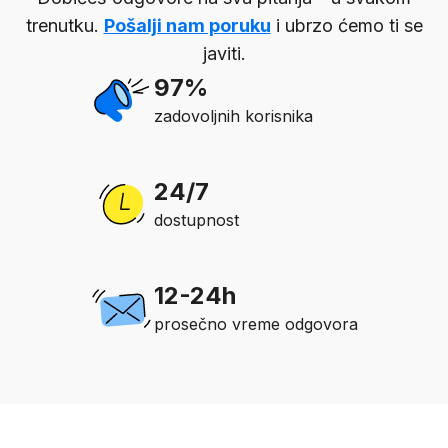
trenutku.
Pošalji nam poruku
i ubrzo ćemo ti se
javiti.
97%
zadovoljnih korisnika
24/7
dostupnost
12-24h
prosečno vreme odgovora