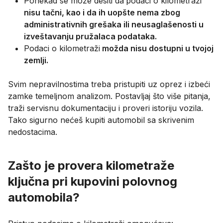
Ponekad se može desiti da
podaci o kilometraži
nisu tačni, kao i da ih uopšte nema zbog
administrativnih grešaka ili neusaglašenosti u
izveštavanju pružalaca podataka.
Podaci o kilometraži
možda nisu dostupni u tvojoj
zemlji.
Svim nepravilnostima treba pristupiti uz oprez i izbeći
zamke temeljnom analizom. Postavljaj što više pitanja,
traži servisnu dokumentaciju i proveri istoriju vozila.
Tako sigurno nećeš kupiti automobil sa skrivenim
nedostacima.
Zašto je provera kilometraže
ključna pri kupovini polovnog
automobila?