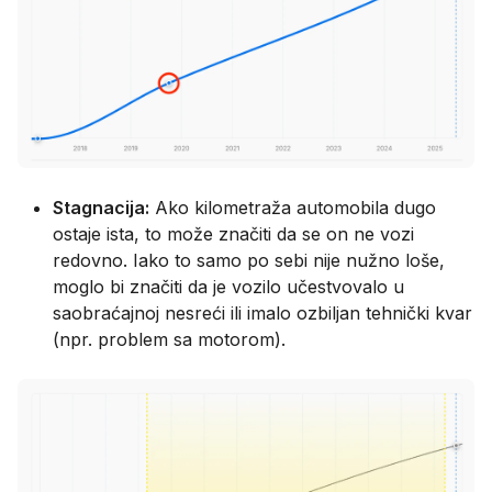
Stagnacija:
Ako kilometraža automobila dugo
ostaje ista, to može značiti da se on ne vozi
redovno. Iako to samo po sebi nije nužno loše,
moglo bi značiti da je vozilo učestvovalo u
saobraćajnoj nesreći ili imalo ozbiljan tehnički kvar
(npr. problem sa motorom).