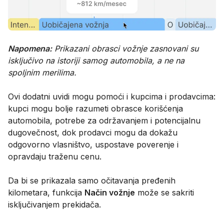
Napomena:
Prikazani obrasci vožnje zasnovani su
isključivo na istoriji samog automobila, a ne na
spoljnim merilima.
Ovi dodatni uvidi mogu pomoći i kupcima i prodavcima:
kupci mogu bolje razumeti obrasce korišćenja
automobila, potrebe za održavanjem i potencijalnu
dugovečnost, dok prodavci mogu da dokažu
odgovorno vlasništvo, uspostave poverenje i
opravdaju traženu cenu.
Da bi se prikazala samo očitavanja pređenih
kilometara, funkcija
Način vožnje
može se sakriti
isključivanjem prekidača.