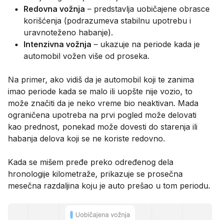
Redovna vožnja
– predstavlja uobičajene obrasce
korišćenja (podrazumeva stabilnu upotrebu i
uravnoteženo habanje).
Intenzivna vožnja
– ukazuje na periode kada je
automobil vožen više od proseka.
Na primer, ako vidiš da je automobil koji te zanima
imao periode kada se malo ili uopšte nije vozio, to
može značiti da je neko vreme bio neaktivan. Mada
ograničena upotreba na prvi pogled može delovati
kao prednost, ponekad može dovesti do starenja ili
habanja delova koji se ne koriste redovno.
Kada se mišem pređe preko određenog dela
hronologije kilometraže, prikazuje se prosečna
mesečna razdaljina koju je auto prešao u tom periodu.