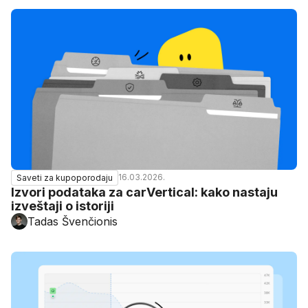
16.03.2026.
Saveti za kupoporodaju
Izvori podataka za carVertical: kako nastaju
izveštaji o istoriji
Tadas Švenčionis