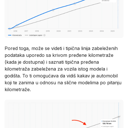
Pored toga, može se videti i tipična linija zabeleženih
podataka uporedo sa krivom pređene kilometraže
(kada je dostupna) i saznati tipična pređena
kilometraža zabeležena za vozila istog modela i
godišta. To ti omogućava da vidiš kakav je automobil
koji te zanima u odnosu na slične modelima po pitanju
kilometraže.