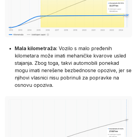
Mala kilometraža:
Vozilo s malo pređenih
kilometara može imati mehaničke kvarove usled
stajanja. Zbog toga, takvi automobili ponekad
mogu imati nerešene bezbednosne opozive, jer se
njihovi vlasnici nisu pobrinuli za popravke na
osnovu opoziva.