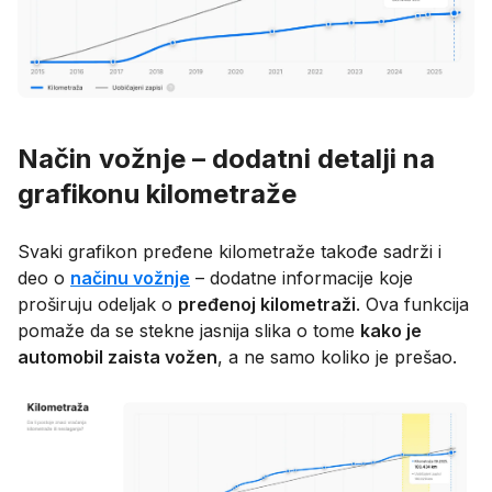
Način vožnje – dodatni detalji na
grafikonu kilometraže
Svaki grafikon pređene kilometraže takođe sadrži i
deo o
načinu vožnje
– dodatne informacije koje
proširuju odeljak o
pređenoj kilometraži
. Ova funkcija
pomaže da se stekne jasnija slika o tome
kako je
automobil zaista vožen
, a ne samo koliko je prešao.