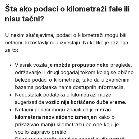
Šta ako podaci o kilometraži fale ili
nisu tačni?
U nekim slučajevima, podaci o kilometraži mogu biti
netačni ili izostavljeni u izveštaju. Nekoliko je razloga
za to:
Vlasnik vozila
je možda propustio neke
preglede,
održavanje ili drugi događaj tokom kojeg se obično
beleže podaci o kilometraži, tako da u zvaničnim
bazama podataka nema dostupnih informacija.
Nedostatak podataka o kilometraži može
sugerisati da
vozilo nije korišćeno duže vreme.
Netačni podaci mogu značiti da je
merač
kilometara neovlašćeno izmenjen
kako bi
prikazivao manju kilometražu od one koju je
vozilo zapravo prešlo.