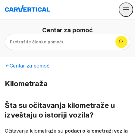
Centar
za pomoć
Pretražite članke pomoći…
Centar
za pomoć
Kilometraža
Šta su očitavanja kilometraže u
izveštaju o istoriji vozila?
Očitavanja kilometraže su
podaci o kilometraži vozila