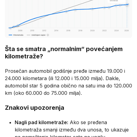
Šta se smatra „normalnim“ povećanjem
kilometraže?
Prosečan automobil godišnje pređe između 19.000 i
24.000 kilometara (ili 12.000 i 15.000 milja). Dakle,
automobil star 5 godina obično na satu ima do 120.000
km (oko 60.000 do 75.000 milja).
Znakovi upozorenja
Nagli pad kilometraže:
Ako se pređena
kilometraža smanji između dva unosa, to ukazuje
na nameštanje kilometar-sata na vozilu.