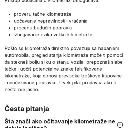
Pristup podacima o kilometraži omogućava:
proveru tačne kilometraže
uočavanje nepravilnosti i vraćanja
procenu budućih popravki
izbegavanje rizika velike kilometraže
Pošto se kilometraža direktno povezuje sa habanjem
automobila, pregled stanja kilometraže može ti pomoći
da stekneš bolju sliku o stanju vozila, prepoznaš slabe
tačke i uočiš potencijalne znake falsifikovane
kilometraže, koja donosi previsoke troškove kupovine
i neočekivane popravke. Uvek pitaj prodavca ako ti
nešto nije jasno.
Česta pitanja
Šta znači ako očitavanje kilometraže ne