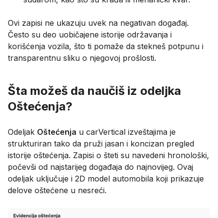
Ovi zapisi ne ukazuju uvek na negativan događaj.
Često su deo uobičajene istorije održavanja i
korišćenja vozila, što ti pomaže da stekneš potpunu i
transparentnu sliku o njegovoj prošlosti.
Šta možeš da naučiš iz odeljka
Oštećenja?
Odeljak
Oštećenja
u carVertical izveštajima je
strukturiran tako da pruži jasan i koncizan pregled
istorije oštećenja. Zapisi o šteti su navedeni hronološki,
počevši od najstarijeg događaja do najnovijeg. Ovaj
odeljak uključuje i 2D model automobila koji prikazuje
delove oštećene u nesreći.