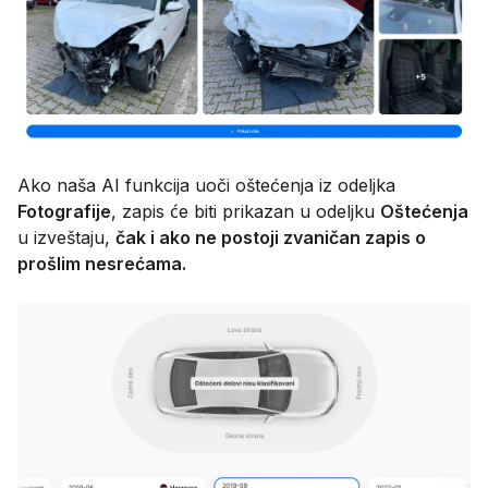
Ako naša AI funkcija uoči oštećenja iz odeljka
Fotografije
, zapis će biti prikazan u odeljku
Oštećenja
u izveštaju,
čak i ako ne postoji zvaničan zapis o
prošlim nesrećama.