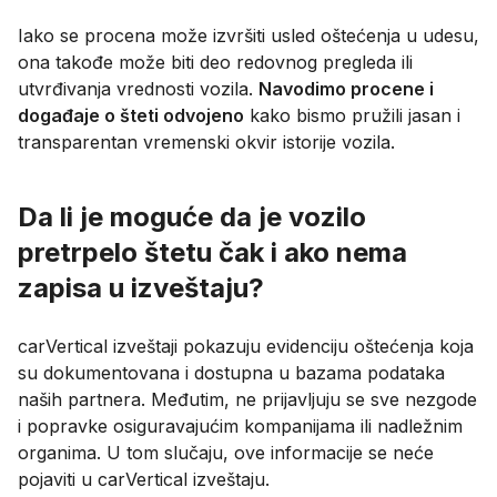
Iako se procena može izvršiti usled oštećenja u udesu,
ona takođe može biti deo redovnog pregleda ili
utvrđivanja vrednosti vozila.
Navodimo procene i
događaje o šteti odvojeno
kako bismo pružili jasan i
transparentan vremenski okvir istorije vozila.
Da li je moguće da je vozilo
pretrpelo štetu čak i ako nema
zapisa u izveštaju?
carVertical izveštaji pokazuju evidenciju oštećenja koja
su dokumentovana i dostupna u bazama podataka
naših partnera. Međutim, ne prijavljuju se sve nezgode
i popravke osiguravajućim kompanijama ili nadležnim
organima. U tom slučaju, ove informacije se neće
pojaviti u carVertical izveštaju.