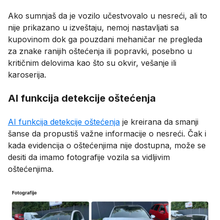
Ako sumnjaš da je vozilo učestvovalo u nesreći, ali to
nije prikazano u izveštaju, nemoj nastavljati sa
kupovinom dok ga pouzdani mehaničar ne pregleda
za znake ranijih oštećenja ili popravki, posebno u
kritičnim delovima kao što su okvir, vešanje ili
karoserija.
AI funkcija detekcije oštećenja
AI funkcija detekcije oštećenja
je kreirana da smanji
šanse da propustiš važne informacije o nesreći. Čak i
kada evidencija o oštećenjima nije dostupna, može se
desiti da imamo fotografije vozila sa vidljivim
oštećenjima.