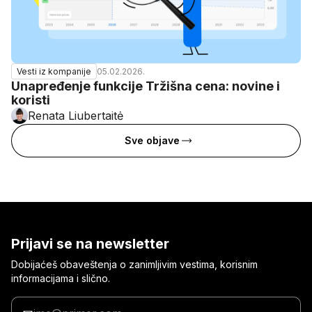
05.02.2026.
Vesti iz kompanije
Unapređenje funkcije Tržišna cena: novine i
koristi
Renata Liubertaitė
Sve objave
Prijavi se na newsletter
Dobijaćeš obaveštenja o zanimljivim vestima, korisnim
informacijama i slično.
Unesi