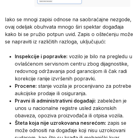
Iako se mnogi zapisi odnose na saobraćajne nezgode,
ovaj odeljak obuhvata mnogo širi spektar događaja
kako bi se pružio potpun uvid. Zapis o oštećenju može
se napraviti iz različitih razloga, uključujući:
Inspekcije i popravke:
vozilo je bilo na pregledu u
ovlašćenom servisnom centru zbog dijagnostike,
redovnog održavanja pod garancijom ili čak radi
korekcije ranije izvršenih popravki.
Procene:
stanje vozila je procenjivano za potrebe
aukcijske prodaje ili osiguranja.
Pravni ili administrativni događaji:
zabeležen je
unos u nacionalne registre usled zakonskih
obaveza, opoziva proizvođača ili otpisa vozila.
Šteta koja nije uzrokovana nesrećom:
zapis se
može odnositi na događaje koji nisu uzrokovani
sudarom, kao što su krađa ili mehanički kvar.