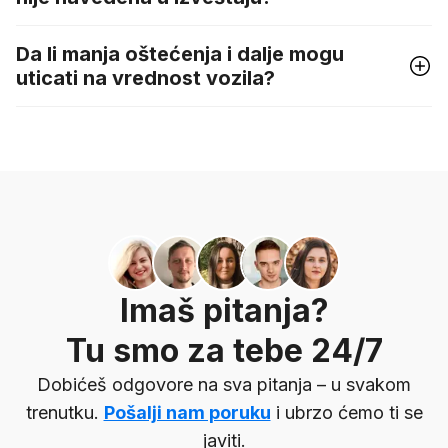
Da li manja oštećenja i dalje mogu
uticati na vrednost vozila?
Imaš pitanja?
Tu smo za tebe 24/7
Dobićeš odgovore na sva pitanja – u svakom
trenutku.
Pošalji nam poruku
i ubrzo ćemo ti se
javiti.