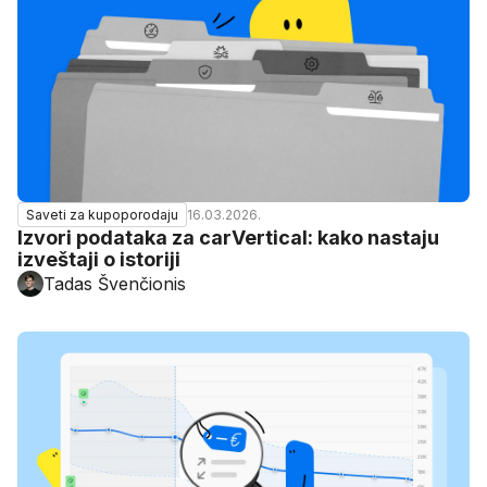
16.03.2026.
Saveti za kupoporodaju
Izvori podataka za carVertical: kako nastaju
izveštaji o istoriji
Tadas Švenčionis