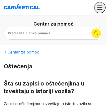
Centar
za pomoć
Pretražite članke pomoći…
Centar
za pomoć
Oštećenja
Šta su zapisi o oštećenjima u
izveštaju o istoriji vozila?
Zapisi o oštećenjima u izveštaju o istoriji vozila su