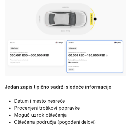
Jedan zapis tipično sadrži sledeće informacije:
Datum i mesto nesreće
Procenjeni troškovi popravke
Moguć uzrok oštećenja
Oštećena područja (pogođeni delovi)