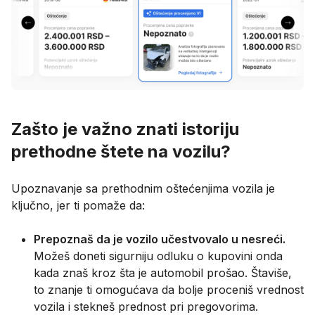
Zašto je važno znati istoriju
prethodne štete na vozilu?
Upoznavanje sa prethodnim oštećenjima vozila je
ključno, jer ti pomaže da:
Prepoznaš da je vozilo učestvovalo u nesreći.
Možeš doneti sigurniju odluku o kupovini onda
kada znaš kroz šta je automobil prošao. Štaviše,
to znanje ti omogućava da bolje proceniš vrednost
vozila i stekneš prednost pri pregovorima.