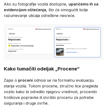
Ako su fotografije vozila dostupne,
uparićemo ih sa
evidencijom oštećenja
, što će omogućiti bolje
razumevanje uticaja određene nesreće.
Kako tumačiti odeljak „Procene“
Zapis o
proceni
odnosi se na formalnu evaluaciju
stanja vozila. Tokom procene, stručno lice pregleda
vozilo kako bi odredilo njegovu vrednost, procenilo
troškove popravke ili izvršilo procenu za potrebe
osiguranja i druge svrhe.