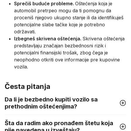
Sprečiš buduće probleme.
Oštećenja koja je
automobil pretrpeo mogu da ti pomognu da
proceniš njegovo ukupno stanje ili da identifikuješ
potencijalne slabe tačke koje je potrebno
održavati.
Izbegneš skrivena oštećenja.
Skrivena oštećenja
predstavljaju značajan bezbednosni rizik i
potencijalni finansijski trošak, zbog čega je
neophodno otkriti ove informacije pre kupovine
vozila.
Česta pitanja
Da li je bezbedno kupiti vozilo sa
prethodnim oštećenjima?
Šta da radim ako pronađem štetu koja
nije navedena u izveštaju?