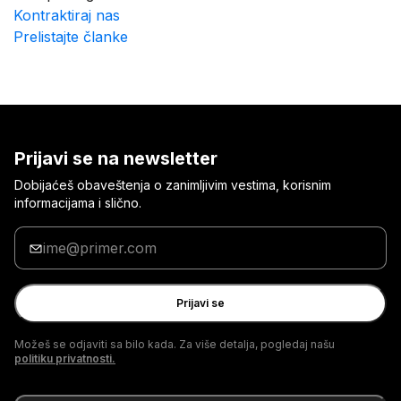
Kontraktiraj nas
Prelistajte članke
Prijavi se na newsletter
Dobijaćeš obaveštenja o zanimljivim vestima, korisnim
informacijama i slično.
Unesi
svoju
e-
adresu
Prijavi se
Možeš se odjaviti sa bilo kada. Za više detalja, pogledaj našu
politiku privatnosti.