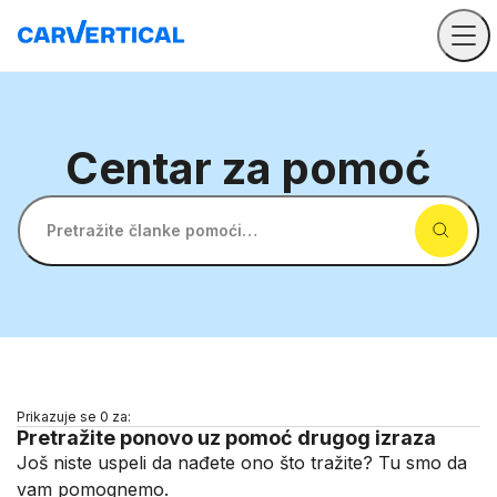
Centar
za pomoć
Pretražite članke pomoći…
Prikazuje se 0 za:
Pretražite ponovo uz pomoć drugog izraza
Još niste uspeli da nađete ono što tražite? Tu smo da
vam pomognemo.