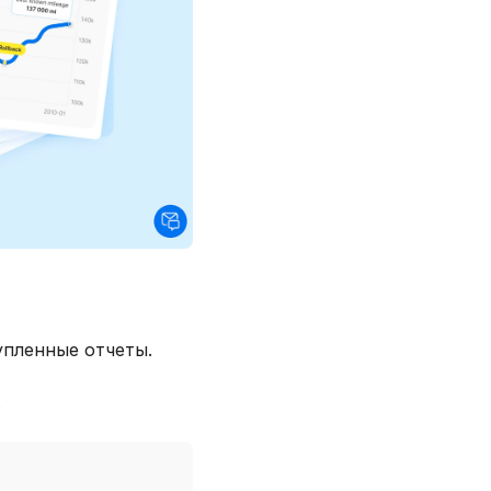
упленные отчеты.
.