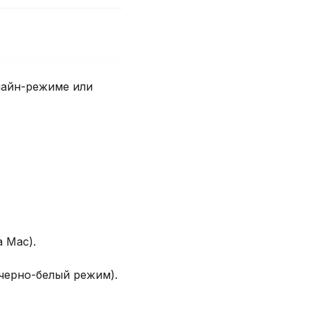
лайн-режиме или
а Mac).
черно-белый режим).