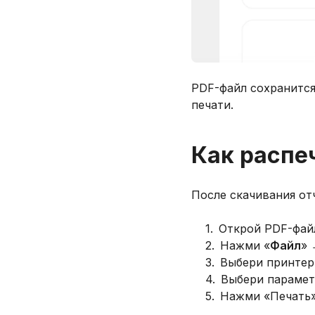
PDF-файл сохранится
печати.
Как распе
После скачивания от
1
.
Открой PDF-фай
2
.
Нажми «
Файл
» 
3
.
Выбери принтер
4
.
Выбери парамет
5
.
Нажми «Печать»