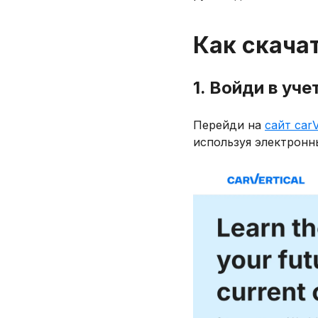
Как скача
1. Войди в уче
Перейди на
сайт carV
используя электронны