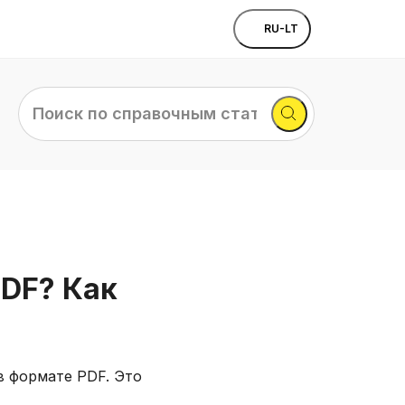
RU-LT
Поиск
по
справочным
статьям...
PDF? Как
 в формате PDF. Это