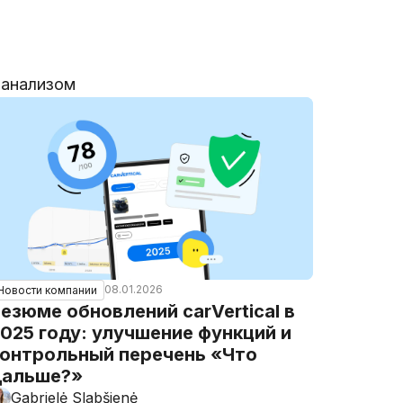
 анализом
08.01.2026
Новости компании
езюме обновлений carVertical в
025 году: улучшение функций и
онтрольный перечень «Что
дальше?»
Gabrielė Slabšienė