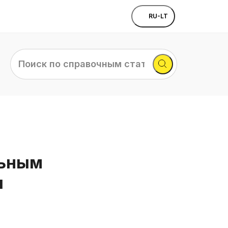
RU-LT
Поиск
по
справочным
статьям...
льным
я