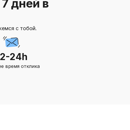
7 дней в
жемся с тобой.
12-24h
е время отклика