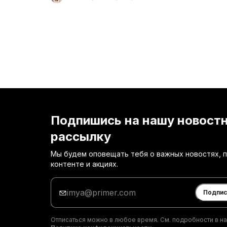
Подпишись на нашу новост
рассылку
Мы будем оповещать тебя о важных новостях, 
контенте и акциях.
Введи
адрес
Подпис
электронной
почты
Отписаться можно в любое время. См. подробности в н