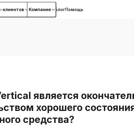
с-клиентов
Компания
Блог
Помощь
Vertical является окончате
ьством хорошего состояни
ного средства?