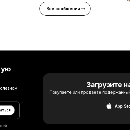
Все сообщения
ную
Загрузите 
полезном
Покупаете или продаете подержанный
App St
аться
ашей