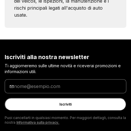
dei veicoli, le ispezioni, la manutenzione e i
rischi principali legati all'acquisto di auto
usate.
Iscriviti alla nostra newsletter
Ti aggiorneremo sulle ultime novità e riceverai promozioni e
informazioni utili.
Inserisci
la
tua
e-
Iscriviti
mail
Puoi cancellarti in qualsiasi momento. Per maggiori dettagli, consulta la
nostra
Informativa sulla privacy.