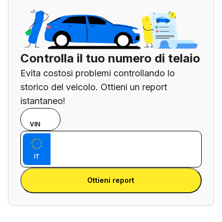
Controlla il tuo numero di telaio
Evita costosi problemi controllando lo
storico del veicolo. Ottieni un report
istantaneo!
Scegli
TARGA
VIN
se
Inserisci il VIN
inserire
Inserisci
il
IT
la
numero
Inserisci la targa
targa
di telaio
Ottieni report
o la
targa