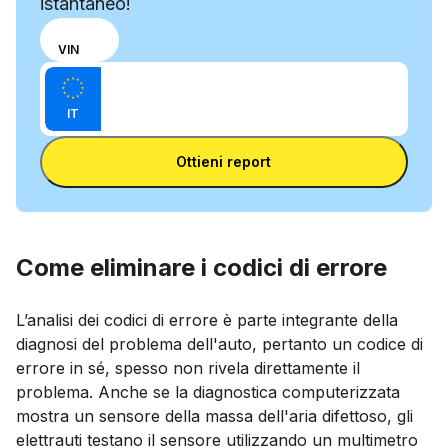
istantaneo!
Scegli
TARGA
VIN
se
Inserisci il VIN
inserire
Inserisci
il
IT
la
numero
Inserisci la targa
targa
di telaio
Ottieni report
o la
targa
Come eliminare i codici di errore
L’analisi dei codici di errore è parte integrante della
diagnosi del problema dell'auto, pertanto un codice di
errore in sé, spesso non rivela direttamente il
problema. Anche se la diagnostica computerizzata
mostra un sensore della massa dell'aria difettoso, gli
elettrauti testano il sensore utilizzando un multimetro