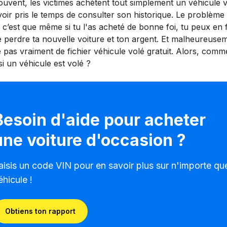
ouvent, les victimes achètent tout simplement un véhicule 
oir pris le temps de consulter son historique. Le problème
 c’est que même si tu l'as acheté de bonne foi, tu peux en 
perdre ta nouvelle voiture et ton argent. Et malheureuseme
e pas vraiment de fichier véhicule volé gratuit. Alors, comm
si un véhicule est volé ?
Besoin d'aide pour acheter
une voiture d'occasion ?
aisis un code VIN pour en savoir plus sur n'importe qu
éhicule !
Obtiens ton rapport