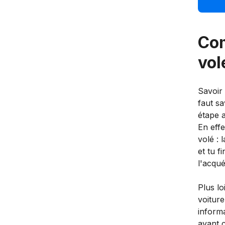
Com
vol
Savoir 
faut sa
étape 
En effe
volé : 
et tu f
l'acqué
Plus lo
voiture
informa
avant c