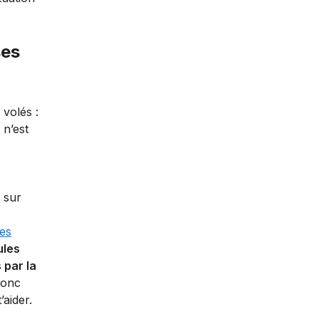
ses
 volés :
 n’est
 sur
es
ules
 par la
Donc
’aider.