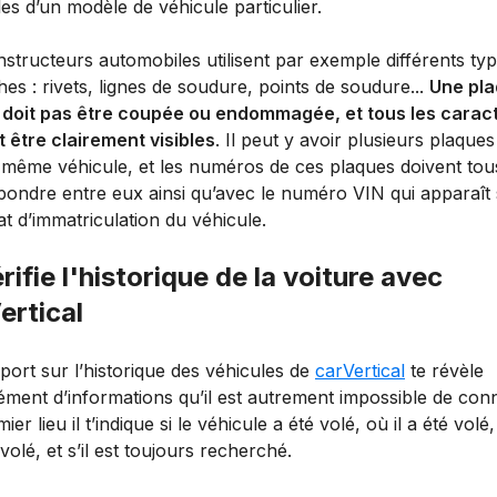
les d’un modèle de véhicule particulier.
structeurs automobiles utilisent par exemple différents ty
hes : rivets, lignes de soudure, points de soudure...
Une pl
 doit pas être coupée ou endommagée, et tous les carac
t être clairement visibles
. Il peut y avoir plusieurs plaque
 même véhicule, et les numéros de ces plaques doivent tou
pondre entre eux ainsi qu’avec le numéro VIN qui apparaît 
cat d’immatriculation du véhicule.
rifie l'historique de la voiture avec
ertical
ort sur l’historique des véhicules de
carVertical
te révèle
ment d’informations qu’il est autrement impossible de conn
ier lieu il t’indique si le véhicule a été volé, où il a été vol
é volé, et s’il est toujours recherché.