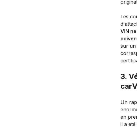
origina
Les con
d'attac
VIN ne
doiven
sur un
corres
certifi
3. Vé
carV
Un rapp
énormé
en prem
il a ét