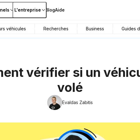
nels
L'entreprise
Blog
Aide
urs véhicules
Recherches
Business
Guides d
nt vérifier si un véhicu
volé
Evaldas Zabitis