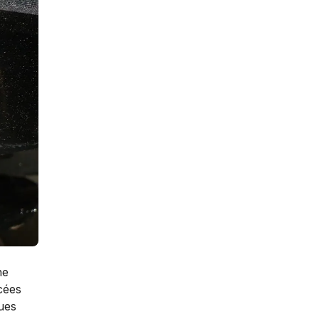
ne
acées
ques