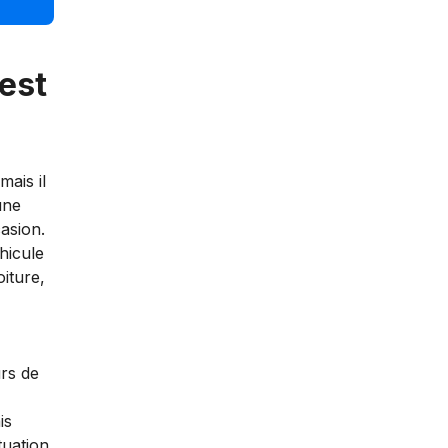
est
mais il
une
asion.
hicule
oiture,
urs de
is
tuation