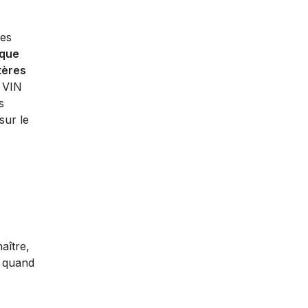
pes
aque
tères
s VIN
s
sur le
aître,
é, quand