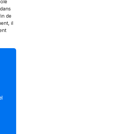
volé
 dans
fin de
nt, il
ent
el