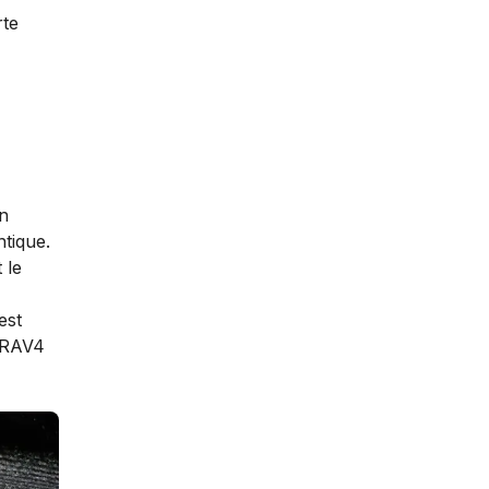
rte
on
tique.
 le
’est
a RAV4