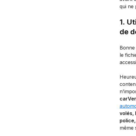
qui ne
1. U
de d
Bonne n
le fich
accessi
Heureu
contenu
n’impor
carVer
automo
volés,
police
même si