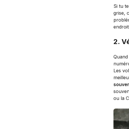
Si tu 
grise, 
problém
endroit
2. V
Quand 
numéro
Les vol
meille
souven
souven
ou la Cl