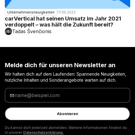
17.05.2022
Unternehmensneuigkeiten
carVertical hat seinen Umsatz im Jahr 2021
verdoppelt – was hält die Zukunft bereit?
Tadas Švenčionis
Melde dich für unseren Newsletter an
Wir halten dich auf dem Laufenden: Spannende Neuigkeiten,
nützliche Inhalten und Sonderangebote warten auf dich.
Gib
deine
E-
Mail
Abonnieren
ein
Du kannst dich jederzeit abmelden. Weitere Informationen findest du
in unserer
Datenschutzerklärung.