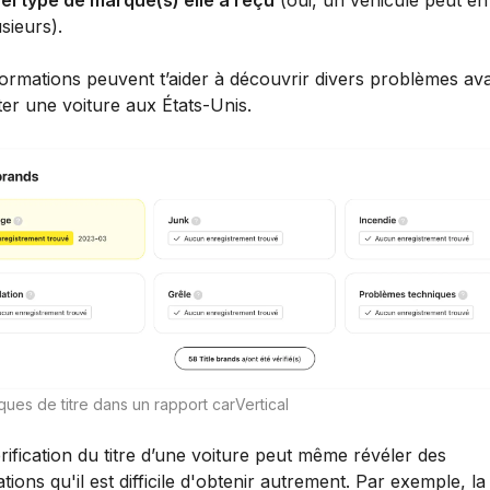
el type de marque(s) elle a reçu
(oui, un véhicule peut en
sieurs).
formations peuvent t’aider à découvrir divers problèmes av
er une voiture aux États-Unis.
ues de titre dans un rapport carVertical
ification du titre d’une voiture peut même révéler des
tions qu'il est difficile d'obtenir autrement. Par exemple, la