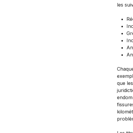
les sui
Ré
In
Gr
In
An
An
Chaque
exempl
que les
juridic
endomm
fissure
kilomét
problè