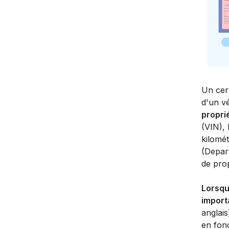
Un cert
d'un v
proprié
(VIN), 
kilomét
(Depart
de prop
Lorsqu
import
anglais
en fon