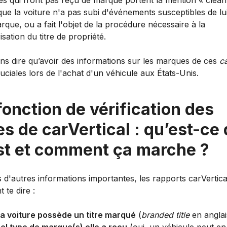
res qui n’ont pas reçu de marque portent la mention « clean
ue la voiture n'a pas subi d'événements susceptibles de lui
que, ou a fait l'objet de la procédure nécessaire à la
isation du titre de propriété.
ans dire qu’avoir des informations sur les marques de ces
ca
uciales lors de l'achat d'un véhicule aux États-Unis.
fonction de vérification des
res de carVertical : qu’est-ce
st et comment ça marche ?
 d'autres informations importantes, les rapports carVertica
 te dire :
 la voiture possède un titre marqué
(
branded title
en anglai