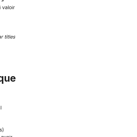
 »
 valoir
r titles
 que
l
s)