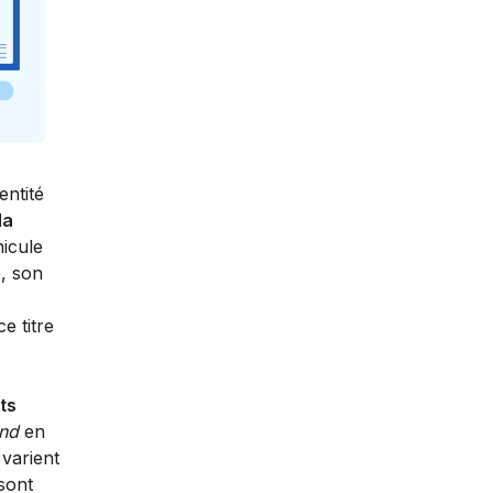
entité
la
hicule
e, son
e titre
ts
nd
en
 varient
sont