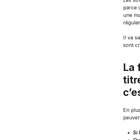
Les tit
parce q
une mar
régular
Il va s
sont cr
La 
tit
c’e
En plus
peuvent
Si