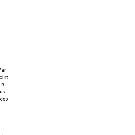
Par
oint
la
les
 des