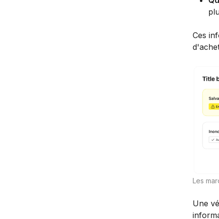
Qu
plu
Ces in
d'achet
Les marq
Une vér
informa