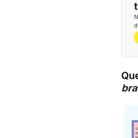
N
d
Que
bra