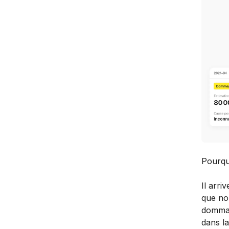
Pourqu
Il arr
que no
dommag
dans l