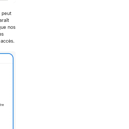
 peut
araît
que nos
es
 accès.