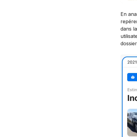
En ana
repére
dans l
utilis
dossie