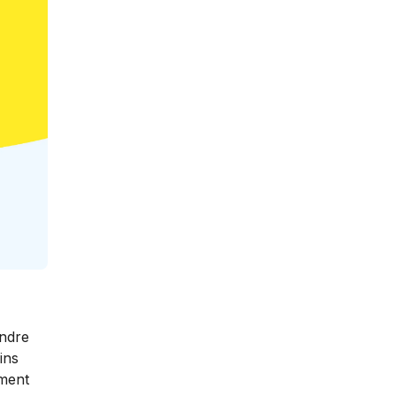
endre
ins
ement