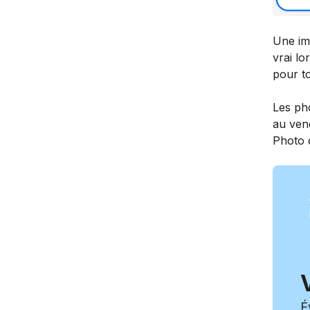
Une ima
vrai lo
pour to
Les pho
au vend
Photo d
É