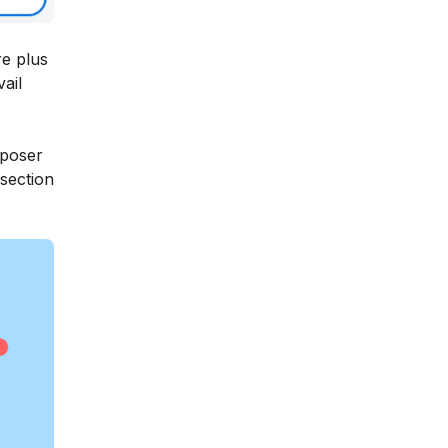
re plus
vail
 poser
 section
n