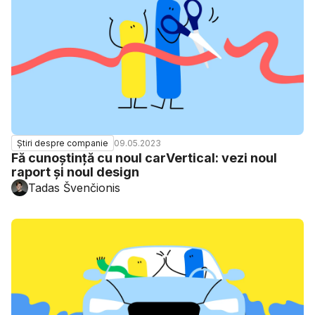
09.05.2023
Știri despre companie
Fă cunoștință cu noul carVertical: vezi noul
raport și noul design
Tadas Švenčionis