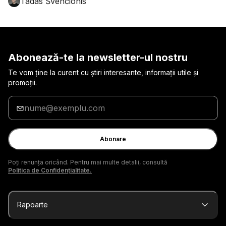
Tadas Švenčionis
Abonează-te la newsletter-ul nostru
Te vom ține la curent cu știri interesante, informații utile și
promoții.
Introduceți
adresa
de
e-
Abonare
mail
Poți renunța oricând. Pentru mai multe detalii, consultă
Politica de Confidențialitate.
Rapoarte