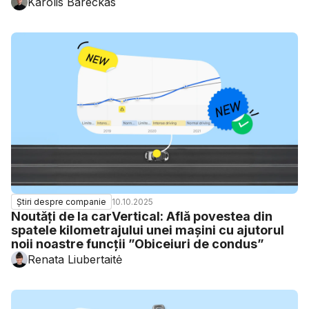
Karolis Bareckas
10.10.2025
Știri despre companie
Noutăți de la carVertical: Află povestea din
spatele kilometrajului unei mașini cu ajutorul
noii noastre funcții ”Obiceiuri de condus”
Renata Liubertaitė