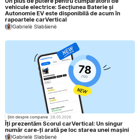
Un plus de putere pentru cumpărătorii de
vehicule electrice: Secțiunea Baterie și
Autonomie EV este disponibilă de acum în
rapoartele carVertical
Gabrielė Slabšienė
28.05.2026
Știri despre companie
Îți prezentăm Scorul carVertical: Un singur
număr care-ți arată pe loc starea unei mașini
Gabrielė Slabšienė