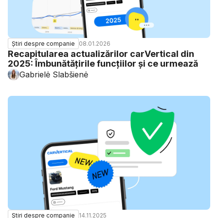
08.01.2026
Știri despre companie
Recapitularea actualizărilor carVertical din
2025: Îmbunătățirile funcțiilor și ce urmează
Gabrielė Slabšienė
14.11.2025
Știri despre companie