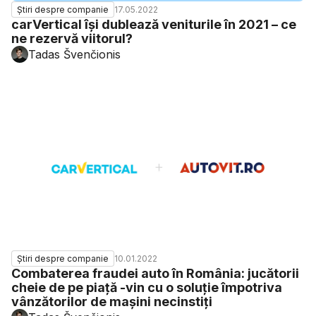
17.05.2022
Știri despre companie
carVertical își dublează veniturile în 2021 – ce
ne rezervă viitorul?
Tadas Švenčionis
10.01.2022
Știri despre companie
Combaterea fraudei auto în România: jucătorii
cheie de pe piață -vin cu o soluție împotriva
vânzătorilor de mașini necinstiți