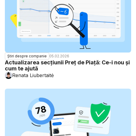
05.02.2026
Știri despre companie
Actualizarea secțiunii Preț de Piață: Ce-i nou și
cum te ajută
Renata Liubertaitė