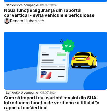
09.07.2024
Știri despre companie
Noua funcție Siguranță din raportul
carVertical - evită vehiculele periculoase
Renata Liubertaitė
08.07.2024
Știri despre companie
Cum să imporți cu ușurință mașini din SUA:
Introducem funcția de verificare a titlului în
raportul carVertical