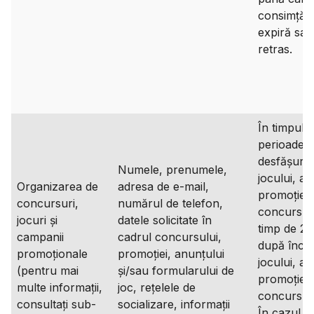
consimțăm
expiră sau
retras.
În timpul
perioadei 
desfășura
Numele, prenumele,
jocului, a
Organizarea de
adresa de e-mail,
promoției,
concursuri,
numărul de telefon,
concursulu
jocuri și
datele solicitate în
timp de 2 
campanii
cadrul concursului,
după înch
promoționale
promoției, anunțului
jocului, a
(pentru mai
și/sau formularului de
promoției,
multe informații,
joc, rețelele de
concursulu
consultați sub-
socializare, informații
În cazul î