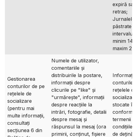
expiră sau
retras;
Jurnalele 
păstrate î
intervalul 
minim 14 zi
maxim 2 an
Numele de utilizator,
comentariile și
distribuirile la postare,
Informațiil
Gestionarea
informații despre
conturile 
conturilor de pe
clicurile pe "like" și
rețelele de
rețelele de
"urmărește", informații
socializar
socializare
despre reacțiile la
stocate în
(pentru mai
intrări, fotografie, detalii
conformit
multe informații,
despre mesaj și
termenii și
consultați
răspunsul la mesaj (ora
condițiile s
secțiunea 6 din
primirii, conținut, fișiere
de deținăto