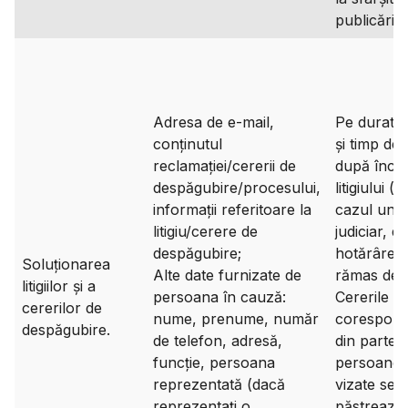
publicării.
Adresa de e-mail,
Pe durata li
conținutul
și timp de 
reclamației/cererii de
după înch
despăgubire/procesului,
litigiului (s
informații referitoare la
cazul unui 
litigiu/cerere de
judiciar, d
despăgubire;
hotărârea
Soluționarea
Alte date furnizate de
rămas defin
litigiilor și a
persoana în cauză:
Cererile și
cererilor de
nume, prenume, număr
corespond
despăgubire.
de telefon, adresă,
din partea
funcție, persoana
persoanel
reprezentată (dacă
vizate se
reprezentați o
păstrează 