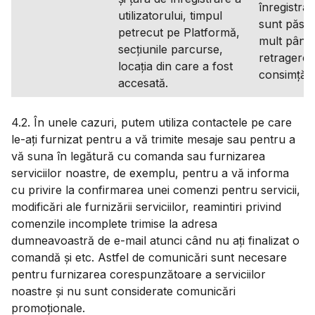
înregistrat
utilizatorului, timpul
sunt păstr
petrecut pe Platformă,
mult până 
secțiunile parcurse,
retragerea
locația din care a fost
consimțăm
accesată.
4.2. În unele cazuri, putem utiliza contactele pe care
le-ați furnizat pentru a vă trimite mesaje sau pentru a
vă suna în legătură cu comanda sau furnizarea
serviciilor noastre, de exemplu, pentru a vă informa
cu privire la confirmarea unei comenzi pentru servicii,
modificări ale furnizării serviciilor, reamintiri privind
comenzile incomplete trimise la adresa
dumneavoastră de e-mail atunci când nu ați finalizat o
comandă și etc. Astfel de comunicări sunt necesare
pentru furnizarea corespunzătoare a serviciilor
noastre și nu sunt considerate comunicări
promoționale.