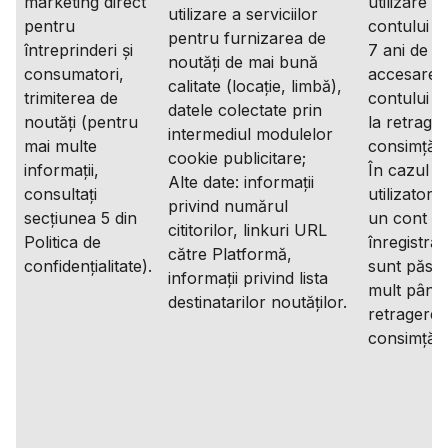
marketing direct
utilizare a
utilizare a serviciilor
pentru
contului și
pentru furnizarea de
întreprinderi și
7 ani de la
noutăți de mai bună
consumatori,
accesare 
calitate (locație, limbă),
trimiterea de
contului s
datele colectate prin
noutăți (pentru
la retrage
intermediul modulelor
mai multe
consimțăm
cookie publicitare;
informații,
În cazul î
Alte date: informații
consultați
utilizatoru
privind numărul
secțiunea 5 din
un cont
cititorilor, linkuri URL
Politica de
înregistrat
către Platformă,
confidențialitate).
sunt păstr
informații privind lista
mult până 
destinatarilor noutăților.
retragerea
consimțăm