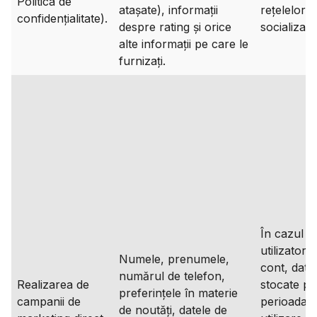
Politica de
atașate), informații
rețelelor d
confidențialitate).
despre rating și orice
socializare
alte informații pe care le
furnizați.
În cazul î
utilizatoru
Numele, prenumele,
cont, datel
numărul de telefon,
Realizarea de
stocate pe
preferințele în materie
campanii de
perioada 
de noutăți, datele de