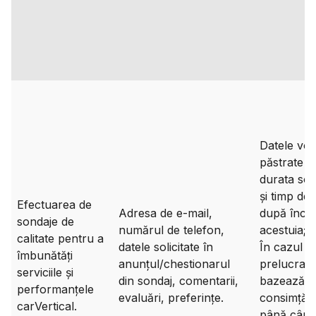
Datele vor 
păstrate p
durata son
și timp de 
Efectuarea de
Adresa de e-mail,
după înch
sondaje de
numărul de telefon,
acestuia;
calitate pentru a
datele solicitate în
În cazul î
îmbunătăți
anunțul/chestionarul
prelucrare
serviciile și
din sondaj, comentarii,
bazează p
performanțele
evaluări, preferințe.
consimțăm
carVertical.
până când