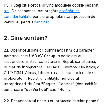
1.8. Puteți citi Politica privind modulele cookie separat
aici
. De asemenea, am pregătit
notificări de
confidențialitate
pentru proprietarii sau posesorii de
vehicule, pentru
candidați
.
2. Cine suntem?
2.1. Operatorul datelor dumneavoastră cu caracter
personal este
UAB cV Group
, o societate cu
răspundere limitată constituită în Republica Lituania,
număr de înregistrare 303134915, adresa Aukštaičių g.
7, LT-11341 Vilnius, Lituania, datele sunt colectate și
prelucrate în Registrul entităților juridice al
Întreprinderii de Stat "Registrų Centras" (denumită în
continuare "
carVertical
" sau "
Noi")
.
2.2. Responsabilul nostru cu protecția datelor poate fi