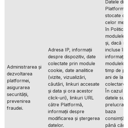
Datele din
Platformă
stocate c
celor menț
în Politica
modulele 
și, dacă n
Adresa IP, informații
incluse în
despre dispozitiv, date
informațiil
colectate prin module
modulelor
Administrarea și
cookie, date analitice
timp de pâ
dezvoltarea
(vizite, vizualizări,
ani de la
platformei,
căutări, linkuri accesate
colectare;
asigurarea
și data și ora acestor
În cazul î
securității,
click-uri), linkuri URL
datele sun
prevenirea
către Platformă,
prelucrate
fraudei.
informații despre
baza
modificarea și ștergerea
consimțăm
datelor.
până când