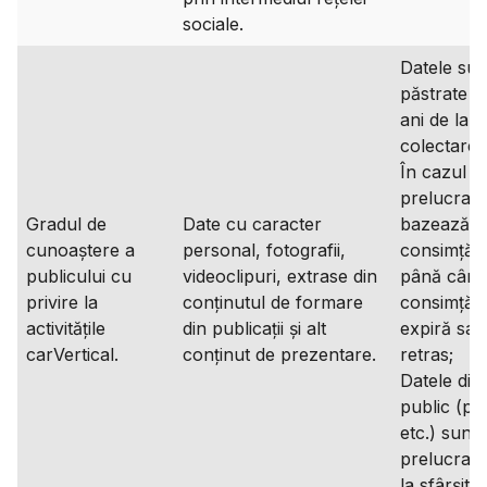
sociale.
Datele sun
păstrate t
ani de la
colectare;
În cazul î
prelucrare
Gradul de
Date cu caracter
bazează p
cunoaștere a
personal, fotografii,
consimțăm
publicului cu
videoclipuri, extrase din
până când
privire la
conținutul de formare
consimțăm
activitățile
din publicații și alt
expiră sau
carVertical.
conținut de prezentare.
retras;
Datele dis
public (pub
etc.) sunt
prelucrat
la sfârșitul