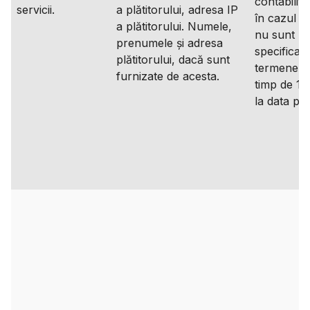
contabilita
servicii.
a plătitorului, adresa IP
în cazul î
a plătitorului. Numele,
nu sunt
prenumele și adresa
specificate
plătitorului, dacă sunt
termene li
furnizate de acesta.
timp de 10
la data plăț