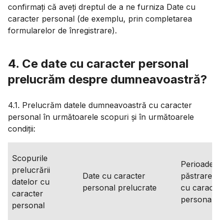
confirmați că aveți dreptul de a ne furniza Date cu
caracter personal (de exemplu, prin completarea
formularelor de înregistrare).
4. Ce date cu caracter personal
prelucrăm despre dumneavoastră?
4.1. Prelucrăm datele dumneavoastră cu caracter
personal în următoarele scopuri și în următoarele
condiții:
Scopurile
Perioadele
prelucrării
Date cu caracter
păstrare a
datelor cu
personal prelucrate
cu caracte
caracter
personal
personal