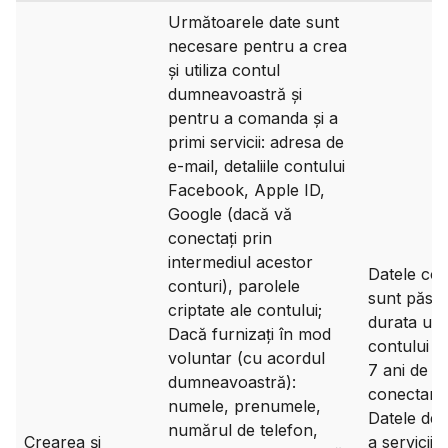
Următoarele date sunt
necesare pentru a crea
și utiliza contul
dumneavoastră și
pentru a comanda și a
primi servicii: adresa de
e-mail, detaliile contului
Facebook, Apple ID,
Google (dacă vă
conectați prin
intermediul acestor
Datele con
conturi), parolele
sunt păstr
criptate ale contului;
durata utili
Dacă furnizați în mod
contului și
voluntar (cu acordul
7 ani de la
dumneavoastră):
conectare 
numele, prenumele,
Datele de a
numărul de telefon,
Crearea și
a serviciil