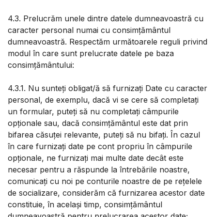
4.3. Prelucrăm unele dintre datele dumneavoastră cu
caracter personal numai cu consimțământul
dumneavoastră. Respectăm următoarele reguli privind
modul în care sunt prelucrate datele pe baza
consimțământului:
4.3.1. Nu sunteți obligat/ă să furnizați Date cu caracter
personal, de exemplu, dacă vi se cere să completați
un formular, puteți să nu completați câmpurile
opționale sau, dacă consimțământul este dat prin
bifarea căsuței relevante, puteți să nu bifați. În cazul
în care furnizați date pe cont propriu în câmpurile
opționale, ne furnizați mai multe date decât este
necesar pentru a răspunde la întrebările noastre,
comunicați cu noi pe conturile noastre de pe rețelele
de socializare, considerăm că furnizarea acestor date
constituie, în același timp, consimțământul
dumneavoastră pentru prelucrarea acestor date;