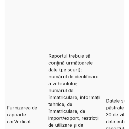
Raportul trebuie să
conțină următoarele
date (pe scurt):
numărul de identificare
a vehiculului;
numărul de
înmatriculare, informații
Datele sun
tehnice, de
Furnizarea de
păstrate t
înmatriculare, de
rapoarte
30 de zile 
import/export, restricții
carVertical.
data achizi
de utilizare și de
raportului.