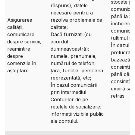
stocate pe
răspuns), datele
comunicări
necesare pentru a
până la 2 a
Asigurarea
rezolva problemele de
încheierea
calității,
calitate;
comunicări
comunicare
Dacă furnizați (cu
(ultimul me
despre servicii,
acordul
În cazul î
reamintire
dumneavoastră):
prelucrare
despre
numele, prenumele,
bazează p
comenzile în
numărul de telefon,
consimțăm
așteptare.
țara, funcția, persoana
până când
reprezentată, etc;
consimțăm
În cazul comunicării
expiră sau
prin intermediul
retras.
Conturilor de pe
rețelele de socializare:
informații vizibile public
ale contului.