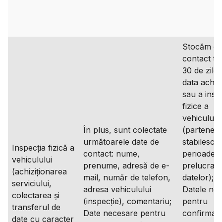
Stocăm da
contact ti
30 de zile 
data achizi
sau a inspe
fizice a
vehicululu
În plus, sunt colectate
(partenerii 
următoarele date de
stabilesc p
Inspecția fizică a
contact: nume,
perioade 
vehiculului
prenume, adresă de e-
prelucrare
(achiziționarea
mail, număr de telefon,
datelor);
serviciului,
adresa vehiculului
Datele ne
colectarea și
(inspecție), comentariu;
pentru
transferul de
Date necesare pentru
confirmare
date cu caracter