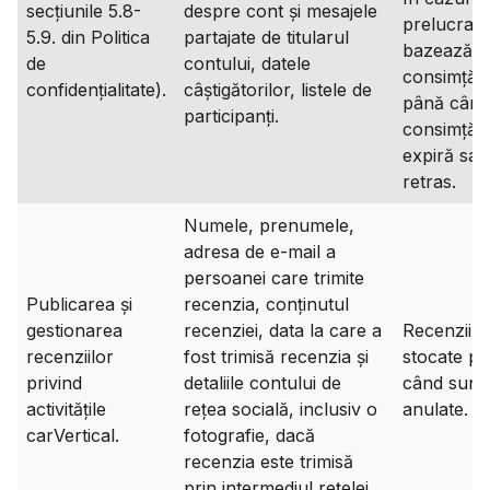
secțiunile 5.8-
despre cont și mesajele
prelucrare
5.9. din Politica
partajate de titularul
bazează p
de
contului, datele
consimțăm
confidențialitate).
câștigătorilor, listele de
până când
participanți.
consimțăm
expiră sau
retras.
Numele, prenumele,
adresa de e-mail a
persoanei care trimite
Publicarea și
recenzia, conținutul
gestionarea
recenziei, data la care a
Recenziile
recenziilor
fost trimisă recenzia și
stocate p
privind
detaliile contului de
când sunt
activitățile
rețea socială, inclusiv o
anulate.
carVertical.
fotografie, dacă
recenzia este trimisă
prin intermediul rețelei