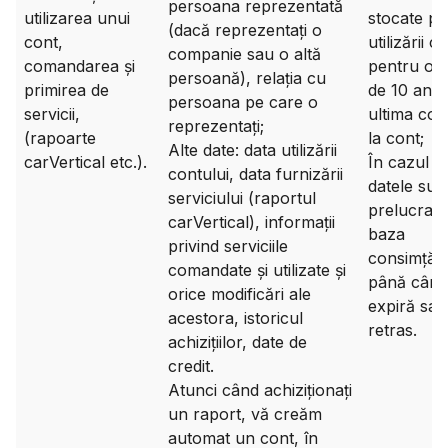
persoana reprezentată
utilizarea unui
stocate pe
(dacă reprezentați o
cont,
utilizării c
companie sau o altă
comandarea și
pentru o 
persoană), relația cu
primirea de
de 10 ani d
persoana pe care o
servicii,
ultima con
reprezentați;
(rapoarte
la cont;
Alte date: data utilizării
carVertical etc.).
În cazul î
contului, data furnizării
datele sun
serviciului (raportul
prelucrate
carVertical), informații
baza
privind serviciile
consimțăm
comandate și utilizate și
până când
orice modificări ale
expiră sau
acestora, istoricul
retras.
achizițiilor, date de
credit.
Atunci când achiziționați
un raport, vă creăm
automat un cont, în