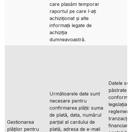
care plasăm temporar
raportul pe care l-ați
achiziționat și alte
informații legate de
achiziția
dumneavoastră.
Datele sun
păstrate î
Următoarele date sunt
conformit
necesare pentru
legislația 
confirmarea plății: suma
reglement
de plată, data, numărul
tranzacțiil
Gestionarea
parțial al cardului de
financiare 
plăților pentru
plată, adresa de e-mail