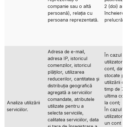
companie sau o altă
2 (doi) ani
persoană), relația cu
încheierea
persoana reprezentată.
prelucrării
Adresa de e-mail,
În cazul î
adresa IP, istoricul
utilizatoru
comenzilor, istoricul
cont, date
plăților, utilizarea
stocate pe
reducerilor, cantitatea și
utilizării c
distribuția geografică
timp de 7 a
agregată a serviciilor
ultima con
comandate, atributele
Analiza utilizării
la cont;
utilizate pentru a
serviciilor.
În cazul î
selecta serviciile,
utilizatoru
calitatea serviciilor, data
un cont
și țara de înregistrare a