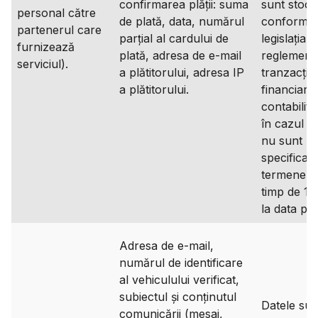
confirmarea plății: suma
sunt stoca
personal către
de plată, data, numărul
conformit
partenerul care
parțial al cardului de
legislația 
furnizează
plată, adresa de e-mail
reglement
serviciul).
a plătitorului, adresa IP
tranzacțiil
a plătitorului.
financiare 
contabilita
în cazul î
nu sunt
specificate
termene li
timp de 10
la data plăț
Adresa de e-mail,
numărul de identificare
al vehiculului verificat,
subiectul și conținutul
Datele sun
comunicării (mesaj,