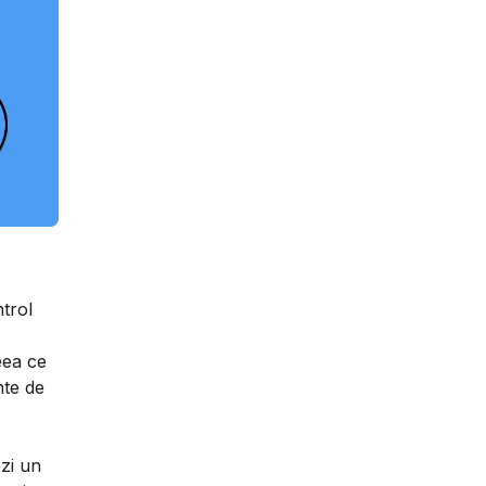
trol
eea ce
nte de
ezi un