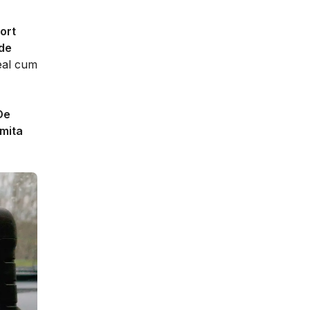
ort
 de
real cum
De
imita