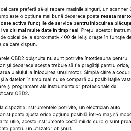
 cei care preferă să-și repare mașinile singuri, un scanne
ump este o opțiune mai bună deoarece poate
reseta martor
poate activa funcțiile de service pentru înlocuirea plăcuț
i va citi mai multe date în timp real
. Prețul acestor instru
de obicei de la aproximativ 400 de lei și crește în funcție d
le de care dispun.
rele OBD2 obișnuite nu sunt potrivite întotdeauna pentru
oniști deoarece aceștia trebuie să fie pregătiți pentru orice,
rea uleiului la înlocuirea unui motor. Simpla citire a coduri
și a datelor în timp real nu se compară cu posibilitățile vas
are și programare ale instrumentelor profesionale de
sticare OBD2.
a dispoziție instrumentele potrivite, un electrician auto
onist poate ajusta orice opțiune posibilă într-o mașină mod
arte utile, aceste instrumente costă mii de euro și sunt prea
ate pentru un utilizator obișnuit.