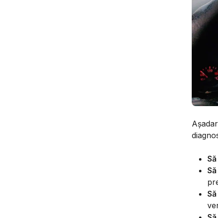
Așadar,
diagnos
Să
Să
pre
Să
ven
Să