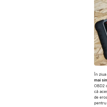
În ziua
mai sim
OBD2 c
că aces
de eroa
pentru 