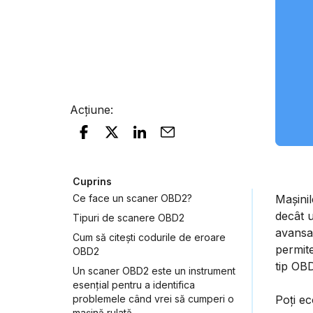
Acțiune
:
Cuprins
Ce face un scaner OBD2?
Mașinil
decât u
Tipuri de scanere OBD2
avansat
Cum să citești codurile de eroare
permit
OBD2
tip OB
Un scaner OBD2 este un instrument
esențial pentru a identifica
problemele când vrei să cumperi o
Poți ec
mașină rulată