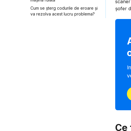
scaner 
Cum se șterg codurile de eroare și
șofer d
va rezolva acest lucru problema?
I
v
Ce 