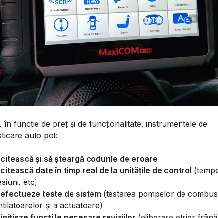
 în funcție de preț și de funcționalitate, instrumentele de
ticare auto pot:
 citească și să șteargă codurile de eroare
 citească date în timp real de la unitățile de control
(tempe
siuni, etc)
 efectueze teste de sistem
(testarea pompelor de combusti
tilatoarelor și a actuatoare)
 inițieze funcțiile necesare reviziilor
(eliberare etrier frână