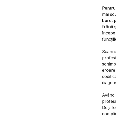
Pentru
mai sc
bord, 
frână ș
începe 
funcții
Scanne
profesi
schimba
eroare 
codific
diagno
Având l
profesi
Deși fo
complic