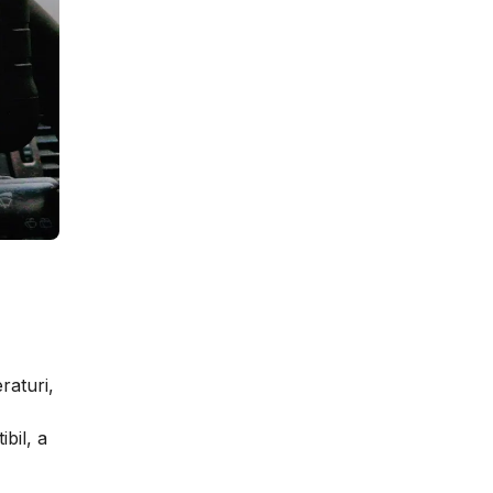
raturi,
bil, a
,