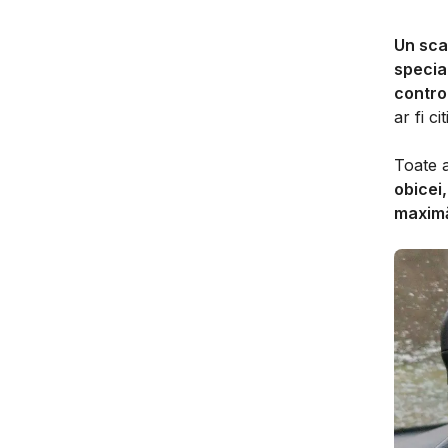
Un sca
special
contro
ar fi c
Toate a
obicei
maximă