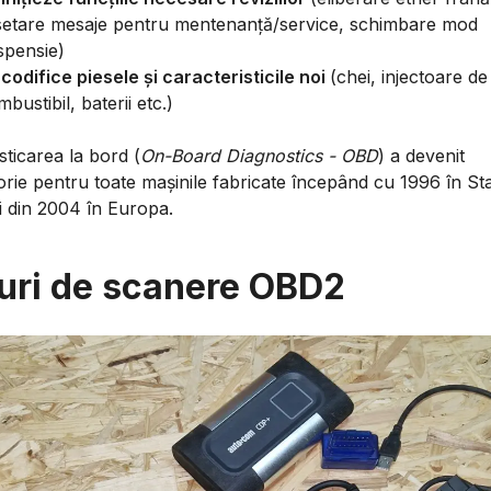
setare mesaje pentru mentenanță/service, schimbare mod
spensie)
 codifice piesele și caracteristicile noi
(chei, injectoare de
bustibil, baterii etc.)
ticarea la bord (
On-Board Diagnostics - OBD
) a devenit
orie pentru toate mașinile fabricate începând cu 1996 în St
i din 2004 în Europa.
uri de scanere OBD2