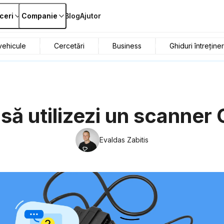
ceri
Companie
Blog
Ajutor
ehicule
Cercetări
Business
Ghiduri întreține
să utilizezi un scanner
Evaldas Zabitis