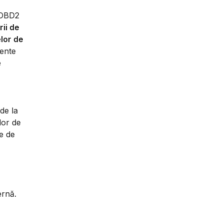
r OBD2
ii de
elor de
mente
e
 de la
lor de
te de
ernă.