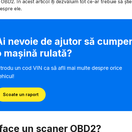
OBD2. În acest articol îți dezvăluim tot ce-ar trebuie să știe
espre ele.
Ai nevoie de ajutor să cumper
o mașină rulată?
ntrodu un cod VIN ca să afli mai multe despre orice
ehicul!
Scoate un raport
face un scaner OBD2?