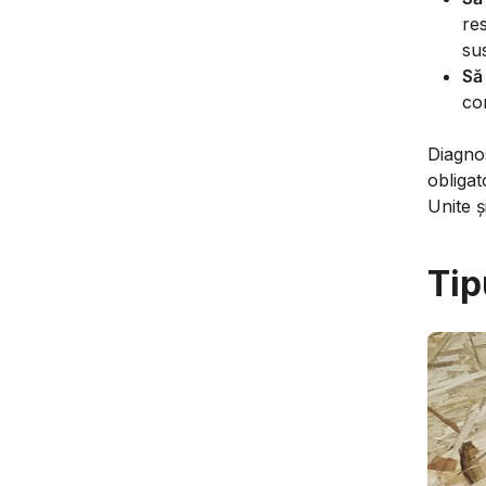
re
su
Să
com
Diagnos
obligat
Unite ș
Tip