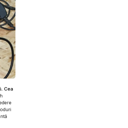
ă.
Cea
th
vedere
coduri
entă