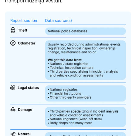
transportlīdzekļa vēsturi.