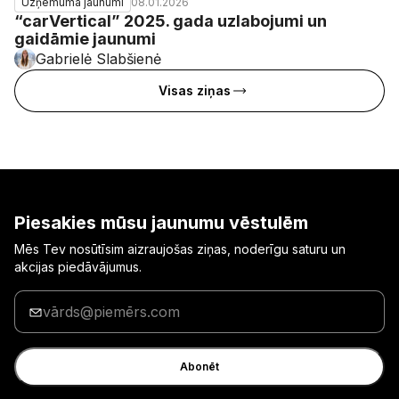
08.01.2026
Uzņēmuma jaunumi
“carVertical” 2025. gada uzlabojumi un
gaidāmie jaunumi
Gabrielė Slabšienė
Visas ziņas
Piesakies mūsu jaunumu vēstulēm
Mēs Tev nosūtīsim aizraujošas ziņas, noderīgu saturu un
akcijas piedāvājumus.
Ievadi
savu
e-
pasta
Abonēt
adresi