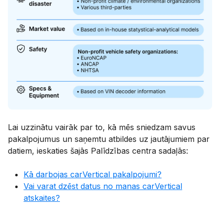
Lai uzzinātu vairāk par to, kā mēs sniedzam savus
pakalpojumus un saņemtu atbildes uz jautājumiem par
datiem, ieskaties šajās Palīdzības centra sadaļās:
Kā darbojas carVertical pakalpojumi?
Vai varat dzēst datus no manas carVertical
atskaites?