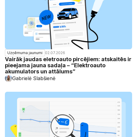
02.07.2026
Uzņēmuma jaunumi
Vairāk jaudas eletroauto pircējiem: atskaitēs ir
pieejama jauna sadaļa – “Elektroauto
akumulators un attālums”
Gabrielė Slabšienė