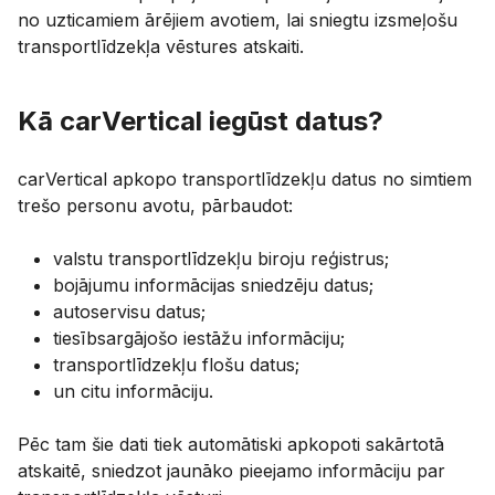
no uzticamiem ārējiem avotiem, lai sniegtu izsmeļošu
transportlīdzekļa vēstures atskaiti.
Kā carVertical iegūst datus?
carVertical apkopo transportlīdzekļu datus no simtiem
trešo personu avotu, pārbaudot:
valstu transportlīdzekļu biroju reģistrus;
bojājumu informācijas sniedzēju datus;
autoservisu datus;
tiesībsargājošo iestāžu informāciju;
transportlīdzekļu flošu datus;
un citu informāciju.
Pēc tam šie dati tiek automātiski apkopoti sakārtotā
atskaitē, sniedzot jaunāko pieejamo informāciju par