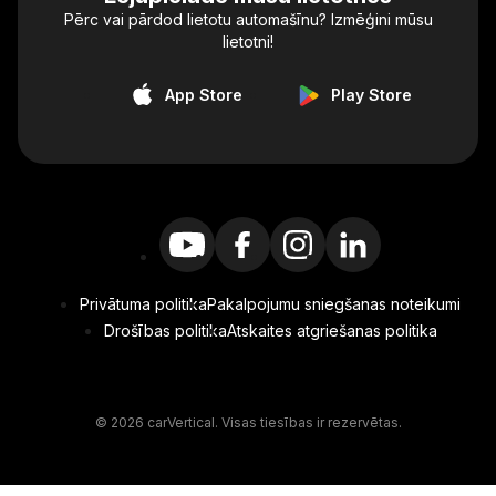
Pērc vai pārdod lietotu automašīnu? Izmēģini mūsu
lietotni!
App Store
Play Store
Privātuma politika
Pakalpojumu sniegšanas noteikumi
Drošības politika
Atskaites atgriešanas politika
© 2026 carVertical. Visas tiesības ir rezervētas.