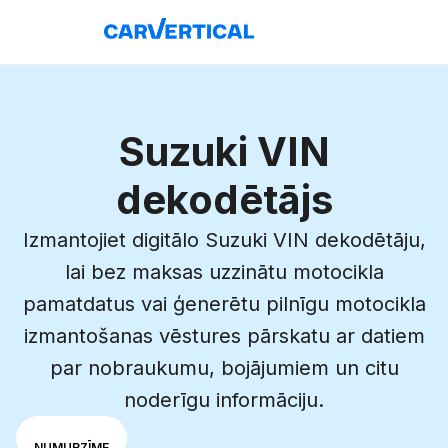
Suzuki VIN
dekodētājs
Izmantojiet digitālo Suzuki VIN dekodētāju,
lai bez maksas uzzinātu motocikla
pamatdatus vai ģenerētu pilnīgu motocikla
izmantošanas vēstures pārskatu ar datiem
par nobraukumu, bojājumiem un citu
noderīgu informāciju.
Izvēlies
VIN
NUMURZĪME