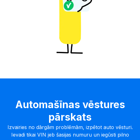
Automašīnas vēstures
pārskats
Izvairies no dārgām problēmām, izpētot auto vēsturi.
Ievadi tikai VIN jeb šasijas numuru un iegūsti pilno