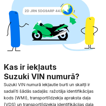
Kas ir iekļauts
Suzuki VIN numurā?
Suzuki VIN numurā iekļautie burti un skaitļi ir
sadalīti šādās sadaļās: ražotāja identifikācijas
kods (WMI), transportlīdzekļa apraksta daļa
(VDS) un transportlīdzekļa identifikācijas daļa