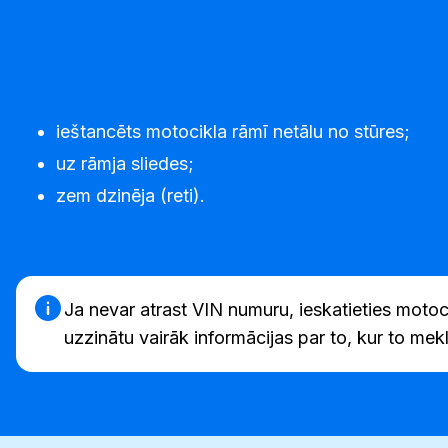
ieštancēts motocikla rāmī netālu no stūres;
uz rāmja sliedes;
zem dzinēja (reti).
Ja nevar atrast VIN numuru, ieskatieties motocik
uzzinātu vairāk informācijas par to, kur to mekl