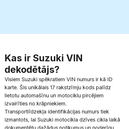
Kas ir Suzuki VIN
dekodētājs?
Visiem Suzuki spēkratiem VIN numurs ir kā ID
karte. Šis unikālais 17 rakstzīmju kods palīdz
lietotu automašīnu un motociklu pircējiem
izvairīties no krāpniekiem.
Transportlīdzekļa identifikācijas numurs tiek
izmantots, lai Suzuki motocikla dzīves cikla laikā
dokumentētu dažādus notikumus un noderīgu