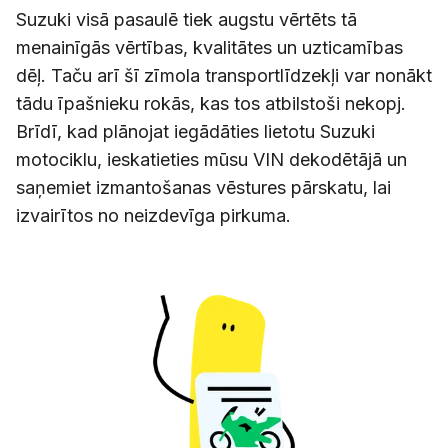
Suzuki visā pasaulē tiek augstu vērtēts tā
menainīgās vērtības, kvalitātes un uzticamības
dēļ. Taču arī šī zīmola transportlīdzekļi var nonākt
tādu īpašnieku rokās, kas tos atbilstoši nekopj.
Brīdī, kad plānojat iegādāties lietotu Suzuki
motociklu, ieskatieties mūsu VIN dekodētājā un
saņemiet izmantošanas vēstures pārskatu, lai
izvairītos no neizdevīga pirkuma.