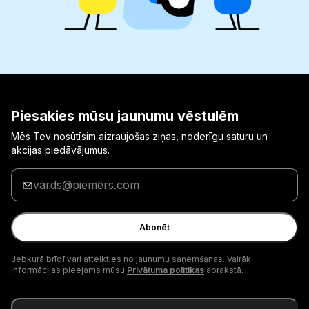
Piesakies mūsu jaunumu vēstulēm
Mēs Tev nosūtīsim aizraujošas ziņas, noderīgu saturu un
akcijas piedāvājumus.
Ievadi
savu
e-
pasta
Abonēt
adresi
Jebkurā brīdī vari atteikties no jaunumu saņemšanas. Vairāk
informācijas pieejams mūsu
Privātuma politikas
aprakstā.