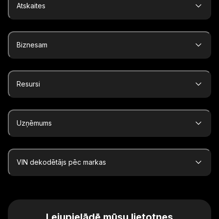
Atskaites
Biznesam
Resursi
Uzņēmums
VIN dekodētājs pēc markas
Lejupielādē mūsu lietotnes