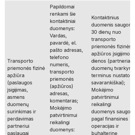
Papildomai
renkami šie
Kontaktinius
kontaktiniai
duomenis saugom
duomenys:
30 dienų nuo
Vardas,
transporto
pavardė, el.
priemonės fizinės
pašto adresas,
apžiūros įsigijimo
telefono
Transporto
dienos (partneriai
numeris,
priemonės fizinė
duomenų tvarkym
transporto
apžiūra
terminus nustato
priemonės
(paslaugos
savarankiškai);
(apžiūros)
įsigijimas,
Mokėjimo
adresas,
asmens
patvirtinimui
komentaras;
duomenų
reikalingi
Mokėjimo
surinkimas ir
duomenys saugom
patvirtinimui
perdavimas
pagal finansines
reikalingi
partneriui
operacijas ir
duomenys:
paslaugai
buhalterinę