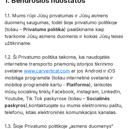
1. Bendrosios nuostatos
1.1. Mums rūpi Jūsų privatumas ir Jūsų asmens
duomenų saugumas, todėl šioje privatumo politikoje
(toliau –
Privatumo politika
) paaiškiname kaip
tvarkome Jūsų asmens duomenis ir kokias Jūsų teises
užtikriname.
1.2. Ši Privatumo politika taikoma, kai naudojatės
internetine transporto priemonių istorijos tikrinimo
svetaine
www.carvertical.com
ar jos Android ir iOS
mobiliąja programėle (toliau internetinė svetainė ir
mobilioji programėlė kartu -
Platforma
), lankotės
mūsų socialinių tinklų Facebook, Instagram, LinkedIn,
Youtube, Tik Tok paskyrose (toliau –
Socialinės
paskyros
),kontaktuojate su mumis elektroniniu paštu,
telefonu, kitais elektroninės komunikacijos kanalais.
1.3. Šioje Privatumo politikoje „asmens duomenys“