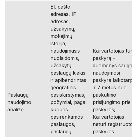
El. pašto
adresas, IP
adresas,
užsakymų,
mokėjimų
istorija,
naudojimasis
Kai vartotojas turi
nuolaidomis,
paskyrą -
užsakytų
duomenys saugom
paslaugų kiekis
naudojimosi
ir apibendrintas
paskyra laikotarpiu
geografinis
ir 7 metus nuo
Paslaugų
pasiskirstymas,
paskutinio
naudojimo
požymiai, pagal
prisijungimo prie
analizė.
kuriuos
paskyros;
pasirenkamos
Kai vartotojas
paslaugos,
neturi registruotos
paslaugų
paskyros