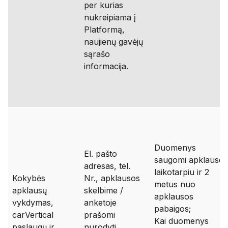
per kurias
nukreipiama į
Platformą,
naujienų gavėjų
sąrašo
informacija.
Duomenys
El. pašto
saugomi apklausos
adresas, tel.
laikotarpiu ir 2
Kokybės
Nr., apklausos
metus nuo
apklausų
skelbime /
apklausos
vykdymas,
anketoje
pabaigos;
carVertical
prašomi
Kai duomenys
paslaugų ir
nurodyti