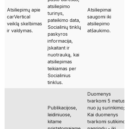
atsiliepimo
Atsiliepimų apie
Atsiliepimai
turinys,
carVertical
saugomi iki
pateikimo data,
veiklą skelbimas
atsiliepimo
Socialinių tinklų
ir valdymas.
atšaukimo.
paskyros
informacija,
įskaitant ir
nuotrauką, kai
atsiliepimas
teikiamas per
Socialinius
tinklus.
Duomenys
tvarkomi 5 metus
Publikacijose,
nuo jų surinkimo;
leidiniuose,
Kai duomenys
kitame
tvarkomi sutikimo
pristatomajame
pagrindu - iki