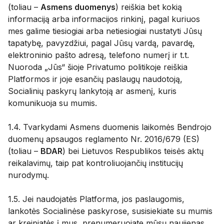
(toliau –
Asmens duomenys
) reiškia bet kokią
informaciją arba informacijos rinkinį, pagal kuriuos
mes galime tiesiogiai arba netiesiogiai nustatyti Jūsų
tapatybę, pavyzdžiui, pagal Jūsų vardą, pavardę,
elektroninio pašto adresą, telefono numerį ir t.t.
Nuoroda „Jūs“ šioje Privatumo politikoje reiškia
Platformos ir joje esančių paslaugų naudotoją,
Socialinių paskyrų lankytoją ar asmenį, kuris
komunikuoja su mumis.
1.4. Tvarkydami Asmens duomenis laikomės Bendrojo
duomenų apsaugos reglamento Nr. 2016/679 (ES)
(toliau –
BDAR
) bei Lietuvos Respublikos teisės aktų
reikalavimų, taip pat kontroliuojančių institucijų
nurodymų.
1.5. Jei naudojatės Platforma, jos paslaugomis,
lankotės Socialinėse paskyrose, susisiekiate su mumis
ar kreipiatės į mus, prenumeruojate mūsų naujienas,