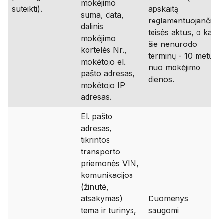
mokėjimo
suteikti).
apskaitą
suma, data,
reglamentuojančiu
dalinis
teisės aktus, o kai
mokėjimo
šie nenurodo
kortelės Nr.,
terminų - 10 metų
mokėtojo el.
nuo mokėjimo
pašto adresas,
dienos.
mokėtojo IP
adresas.
El. pašto
adresas,
tikrintos
transporto
priemonės VIN,
komunikacijos
(žinutė,
atsakymas)
Duomenys
tema ir turinys,
saugomi