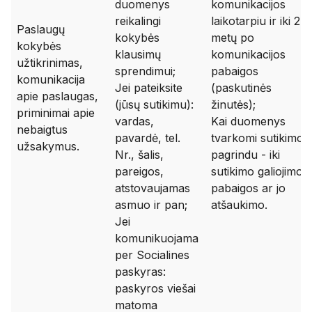
duomenys
komunikacijos
reikalingi
laikotarpiu ir iki 2
Paslaugų
kokybės
metų po
kokybės
klausimų
komunikacijos
užtikrinimas,
sprendimui;
pabaigos
komunikacija
Jei pateiksite
(paskutinės
apie paslaugas,
(jūsų sutikimu):
žinutės);
priminimai apie
vardas,
Kai duomenys
nebaigtus
pavardė, tel.
tvarkomi sutikimo
užsakymus.
Nr., šalis,
pagrindu - iki
pareigos,
sutikimo galiojimo
atstovaujamas
pabaigos ar jo
asmuo ir pan;
atšaukimo.
Jei
komunikuojama
per Socialines
paskyras:
paskyros viešai
matoma