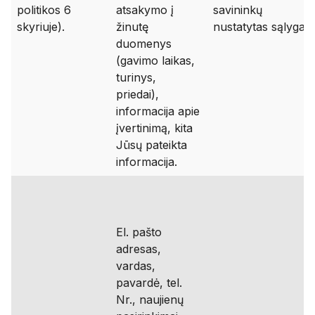
politikos 6
atsakymo į
savininkų
skyriuje).
žinutę
nustatytas sąlygas.
duomenys
(gavimo laikas,
turinys,
priedai),
informacija apie
įvertinimą, kita
Jūsų pateikta
informacija.
El. pašto
adresas,
vardas,
pavardė, tel.
Nr., naujienų