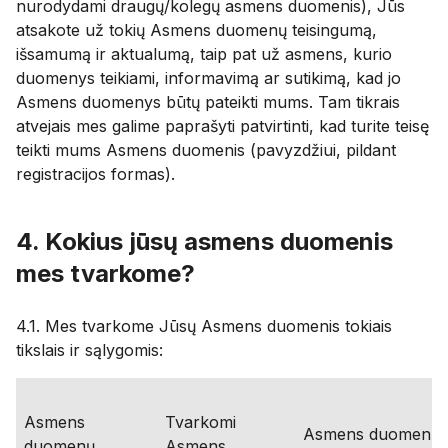
nurodydami draugų/kolegų asmens duomenis), Jūs
atsakote už tokių Asmens duomenų teisingumą,
išsamumą ir aktualumą, taip pat už asmens, kurio
duomenys teikiami, informavimą ar sutikimą, kad jo
Asmens duomenys būtų pateikti mums. Tam tikrais
atvejais mes galime paprašyti patvirtinti, kad turite teisę
teikti mums Asmens duomenis (pavyzdžiui, pildant
registracijos formas).
4. Kokius jūsų asmens duomenis
mes tvarkome?
4.1. Mes tvarkome Jūsų Asmens duomenis tokiais
tikslais ir sąlygomis:
Asmens
Tvarkomi
Asmens duomenų
duomenų
Asmens