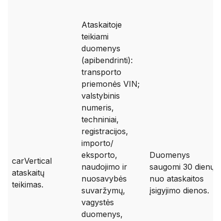
Ataskaitoje
teikiami
duomenys
(apibendrinti):
transporto
priemonės VIN;
valstybinis
numeris,
techniniai,
registracijos,
importo/
eksporto,
Duomenys
carVertical
naudojimo ir
saugomi 30 dienų
ataskaitų
nuosavybės
nuo ataskaitos
teikimas.
suvaržymų,
įsigyjimo dienos.
vagystės
duomenys,