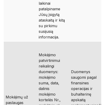
laikinai
patalpiname
Jūsų įsigytą
ataskaitą ir kitą
su pirkimu
susijusią
informacija.
Mokėjimo
patvirtinimui
reikalingi
duomenys:
Duomenys
mokėjimo
saugomi pagal
suma, data,
finansines
dalinis
operacijas ir
mokėjimo
buhalterinę
Mokėjimų už
kortelės Nr.,
apskaitą
paslaugas