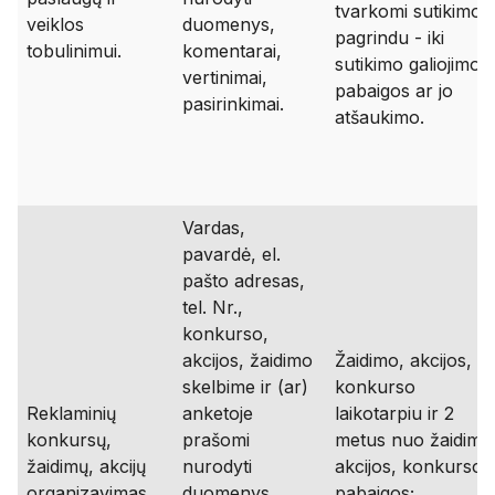
tvarkomi sutikimo
veiklos
duomenys,
pagrindu - iki
tobulinimui.
komentarai,
sutikimo galiojimo
vertinimai,
pabaigos ar jo
pasirinkimai.
atšaukimo.
Vardas,
pavardė, el.
pašto adresas,
tel. Nr.,
konkurso,
akcijos, žaidimo
Žaidimo, akcijos,
skelbime ir (ar)
konkurso
Reklaminių
anketoje
laikotarpiu ir 2
konkursų,
prašomi
metus nuo žaidimo
žaidimų, akcijų
nurodyti
akcijos, konkurso
organizavimas
duomenys,
pabaigos;