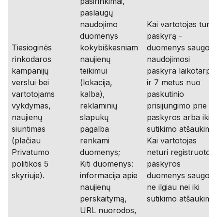
pasirinkimai,
paslaugų
naudojimo
Kai vartotojas turi
duomenys
paskyrą -
Tiesioginės
kokybiškesniam
duomenys saugom
rinkodaros
naujienų
naudojimosi
kampanijų
teikimui
paskyra laikotarpiu
verslui bei
(lokacija,
ir 7 metus nuo
vartotojams
kalba),
paskutinio
vykdymas,
reklaminių
prisijungimo prie
naujienų
slapukų
paskyros arba iki
siuntimas
pagalba
sutikimo atšaukimo
(plačiau
renkami
Kai vartotojas
Privatumo
duomenys;
neturi registruotos
politikos 5
Kiti duomenys:
paskyros
skyriuje).
informacija apie
duomenys saugom
naujienų
ne ilgiau nei iki
perskaitymą,
sutikimo atšaukimo
URL nuorodos,