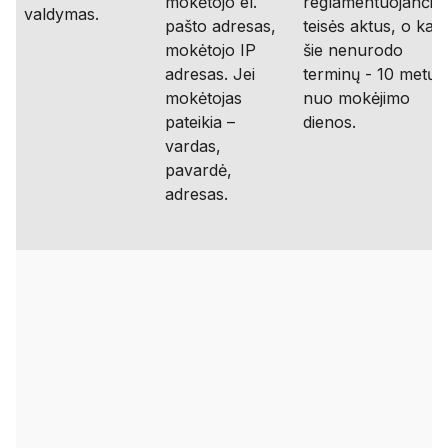
mokėtojo el.
reglamentuojančiu
valdymas.
pašto adresas,
teisės aktus, o kai
mokėtojo IP
šie nenurodo
adresas. Jei
terminų - 10 metų
mokėtojas
nuo mokėjimo
pateikia –
dienos.
vardas,
pavardė,
adresas.