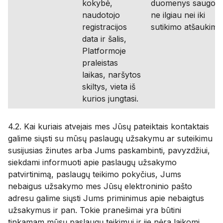
kokybė,
duomenys saugom
naudotojo
ne ilgiau nei iki
registracijos
sutikimo atšaukimo
data ir šalis,
Platformoje
praleistas
laikas, naršytos
skiltys, vieta iš
kurios jungtasi.
4.2. Kai kuriais atvejais mes Jūsų pateiktais kontaktais
galime siųsti su mūsų paslaugų užsakymu ar suteikimu
susijusias žinutes arba Jums paskambinti, pavyzdžiui,
siekdami informuoti apie paslaugų užsakymo
patvirtinimą, paslaugų teikimo pokyčius, Jums
nebaigus užsakymo mes Jūsų elektroninio pašto
adresu galime siųsti Jums priminimus apie nebaigtus
užsakymus ir pan. Tokie pranešimai yra būtini
tinkamam mūsų paslaugų teikimui ir jie nėra laikomi