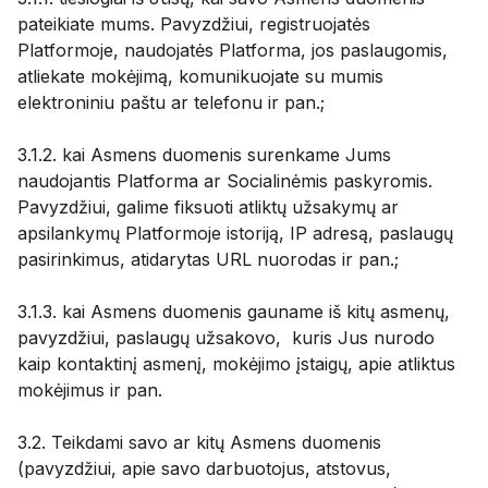
pateikiate mums. Pavyzdžiui, registruojatės
Platformoje, naudojatės Platforma, jos paslaugomis,
atliekate mokėjimą, komunikuojate su mumis
elektroniniu paštu ar telefonu ir pan.;
3.1.2. kai Asmens duomenis surenkame Jums
naudojantis Platforma ar Socialinėmis paskyromis.
Pavyzdžiui, galime fiksuoti atliktų užsakymų ar
apsilankymų Platformoje istoriją, IP adresą, paslaugų
pasirinkimus, atidarytas URL nuorodas ir pan.;
3.1.3. kai Asmens duomenis gauname iš kitų asmenų,
pavyzdžiui, paslaugų užsakovo, kuris Jus nurodo
kaip kontaktinį asmenį, mokėjimo įstaigų, apie atliktus
mokėjimus ir pan.
3.2. Teikdami savo ar kitų Asmens duomenis
(pavyzdžiui, apie savo darbuotojus, atstovus,