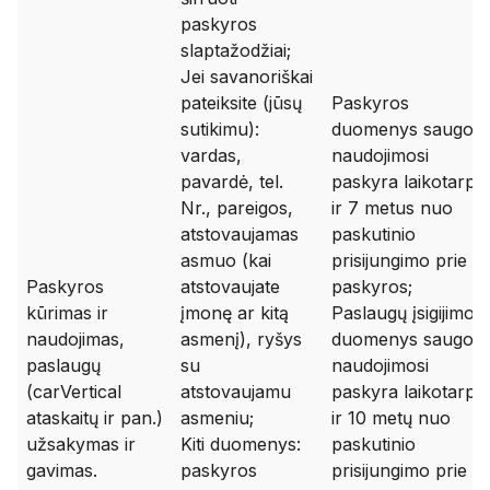
paskyros
slaptažodžiai;
Jei savanoriškai
pateiksite (jūsų
Paskyros
sutikimu):
duomenys saugom
vardas,
naudojimosi
pavardė, tel.
paskyra laikotarpiu
Nr., pareigos,
ir 7 metus nuo
atstovaujamas
paskutinio
asmuo (kai
prisijungimo prie
Paskyros
atstovaujate
paskyros;
kūrimas ir
įmonę ar kitą
Paslaugų įsigijimo
naudojimas,
asmenį), ryšys
duomenys saugom
paslaugų
su
naudojimosi
(carVertical
atstovaujamu
paskyra laikotarpiu
ataskaitų ir pan.)
asmeniu;
ir 10 metų nuo
užsakymas ir
Kiti duomenys:
paskutinio
gavimas.
paskyros
prisijungimo prie