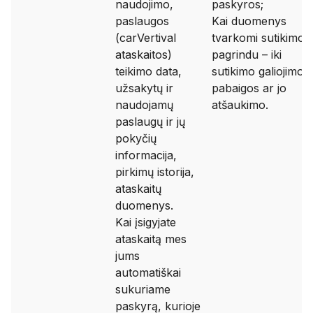
naudojimo,
paskyros;
paslaugos
Kai duomenys
(carVertival
tvarkomi sutikimo
ataskaitos)
pagrindu – iki
teikimo data,
sutikimo galiojimo
užsakytų ir
pabaigos ar jo
naudojamų
atšaukimo.
paslaugų ir jų
pokyčių
informacija,
pirkimų istorija,
ataskaitų
duomenys.
Kai įsigyjate
ataskaitą mes
jums
automatiškai
sukuriame
paskyrą, kurioje