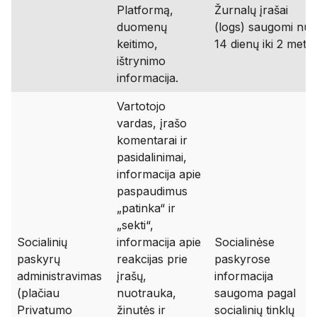
Platformą,
Žurnalų įrašai
duomenų
(logs) saugomi nu
keitimo,
14 dienų iki 2 metų.
ištrynimo
informacija.
Vartotojo
vardas, įrašo
komentarai ir
pasidalinimai,
informacija apie
paspaudimus
„patinka“ ir
„sekti“,
Socialinių
informacija apie
Socialinėse
paskyrų
reakcijas prie
paskyrose
administravimas
įrašų,
informacija
(plačiau
nuotrauka,
saugoma pagal
Privatumo
žinutės ir
socialinių tinklų