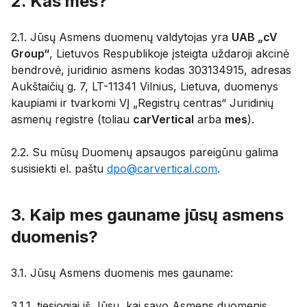
2. Kas mes?
2.1. Jūsų Asmens duomenų valdytojas yra
UAB „cV
Group“
, Lietuvos Respublikoje įsteigta uždaroji akcinė
bendrovė, juridinio asmens kodas 303134915, adresas
Aukštaičių g. 7, LT-11341 Vilnius, Lietuva, duomenys
kaupiami ir tvarkomi VĮ „Registrų centras“ Juridinių
asmenų registre (toliau
carVertical
arba
mes
).
2.2. Su mūsų Duomenų apsaugos pareigūnu galima
susisiekti el. paštu
dpo@carvertical.com
.
3. Kaip mes gauname jūsų asmens
duomenis?
3.1. Jūsų Asmens duomenis mes gauname:
3.1.1. tiesiogiai iš Jūsų, kai savo Asmens duomenis