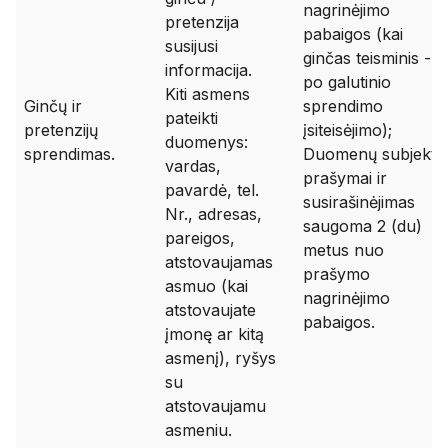
nagrinėjimo
pretenzija
pabaigos (kai
susijusi
ginčas teisminis -
informacija.
po galutinio
Kiti asmens
Ginčų ir
sprendimo
pateikti
pretenzijų
įsiteisėjimo);
duomenys:
sprendimas.
Duomenų subjektų
vardas,
prašymai ir
pavardė, tel.
susirašinėjimas
Nr., adresas,
saugoma 2 (du)
pareigos,
metus nuo
atstovaujamas
prašymo
asmuo (kai
nagrinėjimo
atstovaujate
pabaigos.
įmonę ar kitą
asmenį), ryšys
su
atstovaujamu
asmeniu.