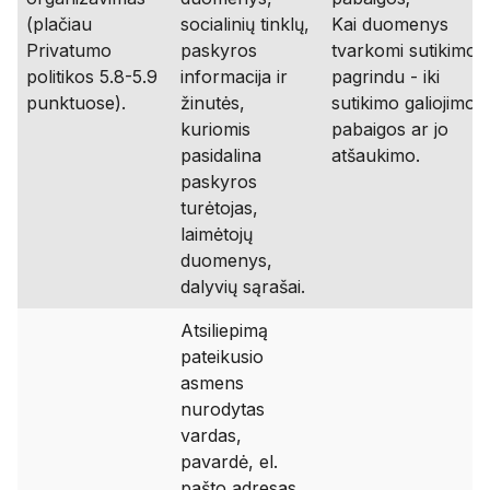
(plačiau
socialinių tinklų,
Kai duomenys
Privatumo
paskyros
tvarkomi sutikimo
politikos 5.8-5.9
informacija ir
pagrindu - iki
punktuose).
žinutės,
sutikimo galiojimo
kuriomis
pabaigos ar jo
pasidalina
atšaukimo.
paskyros
turėtojas,
laimėtojų
duomenys,
dalyvių sąrašai.
Atsiliepimą
pateikusio
asmens
nurodytas
vardas,
pavardė, el.
pašto adresas,