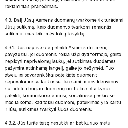
reklaminiais pranešimais.
4.3. Dalį Jūsų Asmens duomenų tvarkome tik turėdami
Jūsų sutikimą. Kaip duomenys tvarkomi remiantis
sutikimu, mes laikomės tokių taisyklių:
4.3.1. Jūs neprivalote pateikti Asmens duomenų,
pavyzdžiui, jei duomenis reikia užpildyti formoje, galite
nepildyti neprivalomų laukų, jei sutikimas duodamas
pažymint atitinkamą langelį, galite jo nežymėti. Tuo
atveju jei savarankiškai pateikiate duomenis
neprivalomuose laukuose, teikdami mums klausimus
nurodote daugiau duomenų nei būtina atsakymui
pateikti, komunikuojate mūsų socialinėse paskirose,
mes laikome, kad tokių duomenų pateikimas yra kartu
ir jūsų sutikimas tvarkyti šiuos duomenis;
4.3.2. Jūs turite teisę nesutikti ar bet kuriuo metu