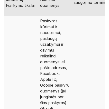
saugojimo terminai
tvarkymo tikslai
duomenys
Paskyros
kūrimui ir
naudojimui,
paslaugų
užsakymui ir
gavimui
reikalingi
duomenys: el.
pašto adresas,
Facebook,
Apple ID,
Google paskyrų
duomenys (jei
jungiatės per
šias paskyras),
šifruoti