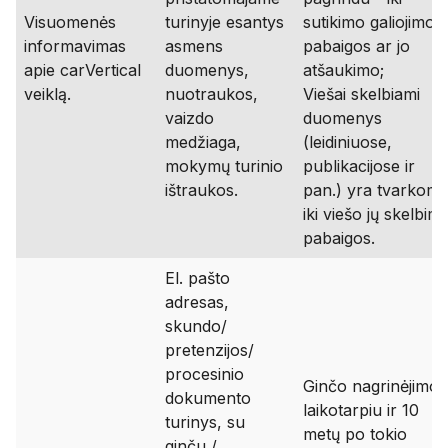
Visuomenės
turinyje esantys
sutikimo galiojimo
informavimas
asmens
pabaigos ar jo
apie carVertical
duomenys,
atšaukimo;
veiklą.
nuotraukos,
Viešai skelbiami
vaizdo
duomenys
medžiaga,
(leidiniuose,
mokymų turinio
publikacijose ir
ištraukos.
pan.) yra tvarkomi
iki viešo jų skelbim
pabaigos.
El. pašto
adresas,
skundo/
pretenzijos/
procesinio
Ginčo nagrinėjimo
dokumento
laikotarpiu ir 10
turinys, su
metų po tokio
ginču /