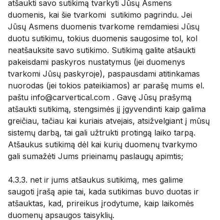
atšaukti savo sutikimą tvarkyti Jūsų Asmens
duomenis, kai šie tvarkomi sutikimo pagrindu. Jei
Jūsų Asmens duomenis tvarkome remdamiesi Jūsų
duotu sutikimu, tokius duomenis saugosime tol, kol
neatšauksite savo sutikimo. Sutikimą galite atšaukti
pakeisdami paskyros nustatymus (jei duomenys
tvarkomi Jūsų paskyroje), paspausdami atitinkamas
nuorodas (jei tokios pateikiamos) ar parašę mums el.
paštu info@carvertical.com . Gavę Jūsų prašymą
atšaukti sutikimą, stengsimės jį įgyvendinti kaip galima
greičiau, tačiau kai kuriais atvejais, atsižvelgiant į mūsų
sistemų darbą, tai gali užtrukti protingą laiko tarpą.
Atšaukus sutikimą dėl kai kurių duomenų tvarkymo
gali sumažėti Jums prieinamų paslaugų apimtis;
4.3.3. net ir jums atšaukus sutikimą, mes galime
saugoti įrašą apie tai, kada sutikimas buvo duotas ir
atšauktas, kad, prireikus įrodytume, kaip laikomės
duomenų apsaugos taisyklių.