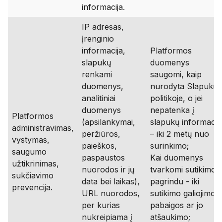
informacija.
IP adresas,
įrenginio
informacija,
Platformos
slapukų
duomenys
renkami
saugomi, kaip
duomenys,
nurodyta Slapukų
analitiniai
politikoje, o jei
duomenys
nepatenka į
Platformos
(apsilankymai,
slapukų informacij
administravimas,
peržiūros,
– iki 2 metų nuo
vystymas,
paieškos,
surinkimo;
saugumo
paspaustos
Kai duomenys
užtikrinimas,
nuorodos ir jų
tvarkomi sutikimo
sukčiavimo
data bei laikas),
pagrindu - iki
prevencija.
URL nuorodos,
sutikimo galiojimo
per kurias
pabaigos ar jo
nukreipiama į
atšaukimo;