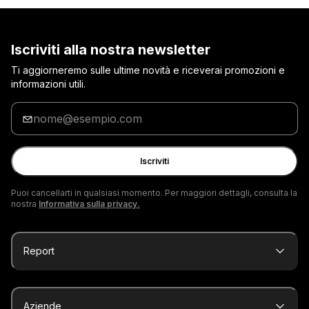
Iscriviti alla nostra newsletter
Ti aggiorneremo sulle ultime novità e riceverai promozioni e
informazioni utili.
Inserisci
la
tua
e-
Iscriviti
mail
Puoi cancellarti in qualsiasi momento. Per maggiori dettagli, consulta la
nostra
Informativa sulla privacy.
Report
Aziende