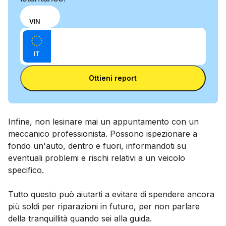
Scegli
TARGA
VIN
se
Inserisci il VIN
inserire
Inserisci
il
IT
la
numero
Inserisci la targa
targa
di telaio
Ottieni report
o la
targa
Infine, non lesinare mai un appuntamento con un
meccanico professionista. Possono ispezionare a
fondo un'auto, dentro e fuori, informandoti su
eventuali problemi e rischi relativi a un veicolo
specifico.
Tutto questo può aiutarti a evitare di spendere ancora
più soldi per riparazioni in futuro, per non parlare
della tranquillità quando sei alla guida.