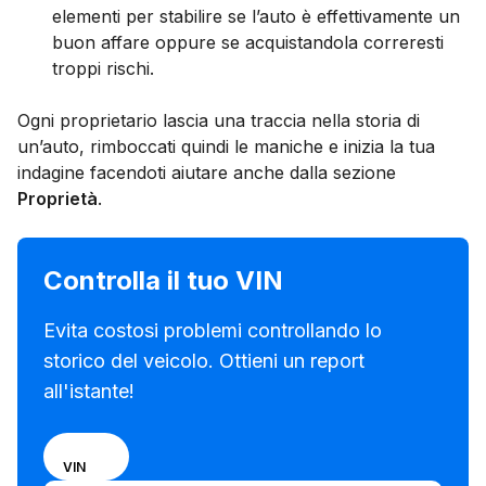
elementi per stabilire se l’auto è effettivamente un
buon affare oppure se acquistandola correresti
troppi rischi.
Ogni proprietario lascia una traccia nella storia di
un’auto, rimboccati quindi le maniche e inizia la tua
indagine facendoti aiutare anche dalla sezione
Proprietà
.
Controlla il tuo VIN
Evita costosi problemi controllando lo
storico del veicolo. Ottieni un report
all'istante!
Scegli
TARGA
VIN
se