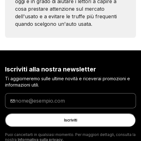
oggi è in grado di aiutare i lettori a capire a
cosa prestare attenzione sul mercato
dell'usato e a evitare le truffe più frequenti
quando scelgono un'auto usata.
Iscriviti alla nostra newsletter
Ti aggiorneremo sulle ultime novità e riceverai promozioni e
informazioni utili.
Inserisci
la
tua
e-
Iscriviti
mail
Puoi cancellarti in qualsiasi momento. Per maggiori dettagli, consulta la
nostra
Informativa sulla privacy.