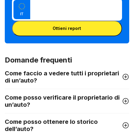
Inserisci il VIN
inserire
Inserisci
il
IT
la
numero
Inserisci la targa
targa
di telaio
Ottieni report
o la
targa
Domande frequenti
Come faccio a vedere tutti i proprietari
di un’auto?
Come posso verificare il proprietario di
un’auto?
Come posso ottenere lo storico
dell’auto?