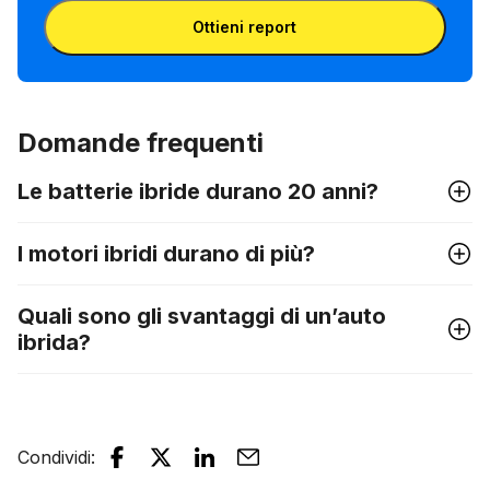
Inserisci la targa
targa
di telaio
Ottieni report
o la
targa
Domande frequenti
Le batterie ibride durano 20 anni?
I motori ibridi durano di più?
Quali sono gli svantaggi di un’auto
ibrida?
Condividi
: