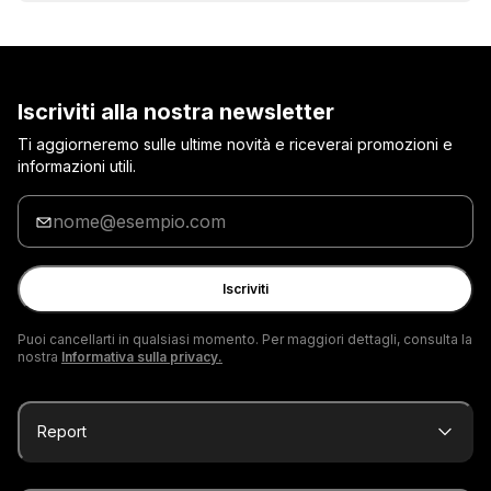
Iscriviti alla nostra newsletter
Ti aggiorneremo sulle ultime novità e riceverai promozioni e
informazioni utili.
Inserisci
la
tua
e-
Iscriviti
mail
Puoi cancellarti in qualsiasi momento. Per maggiori dettagli, consulta la
nostra
Informativa sulla privacy.
Report