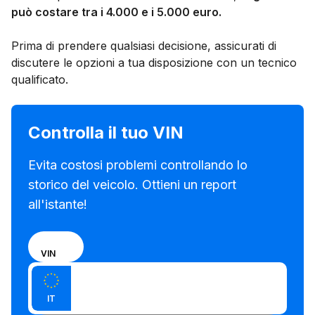
può costare tra i 4.000 e i 5.000 euro.
Prima di prendere qualsiasi decisione, assicurati di
discutere le opzioni a tua disposizione con un tecnico
qualificato.
Controlla il tuo VIN
Evita costosi problemi controllando lo
storico del veicolo. Ottieni un report
all'istante!
Scegli
TARGA
VIN
se
Inserisci il VIN
inserire
Inserisci
il
IT
la
numero