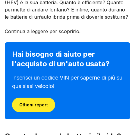
(HEV) è la sua batteria. Quanto è efficiente? Quanto
permette di andare lontano? E infine, quanto durano
le batterie di un’auto ibrida prima di doverle sostituire?
Continua a leggere per scoprirlo.
Hai bisogno di aiuto per
l'acquisto di un'auto usata?
Inserisci un codice VIN per saperne di più su
qualsiasi veicolo!
Ottieni report