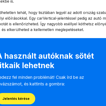
ekbe is.
hetetlen tehát, hogy tisztában legyél az adott ország szabá
lyi előírásokkal. Egy carVertical-jelentéssel pedig az autó mú
potát is ellenőrizheted. Így nagyobb eséllyel köthetsz előny
, és elkerülheted a kellemetlen meglepetéseket.
A használt autóknak sötét
titkaik lehetnek
edezz fel minden problémát! Csak írd be az
lvázszámot, és kattints a gombra:
Jelentés kérése