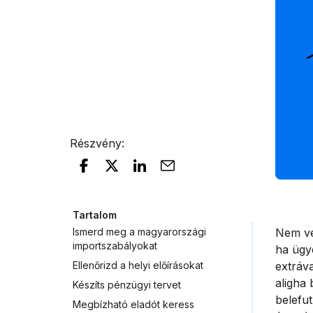
Részvény
:
Tartalom
Ismerd meg a magyarországi
Nem vé
importszabályokat
ha ügye
Ellenőrizd a helyi előírásokat
extráva
aligha
Készíts pénzügyi tervet
belefut
Megbízható eladót keress