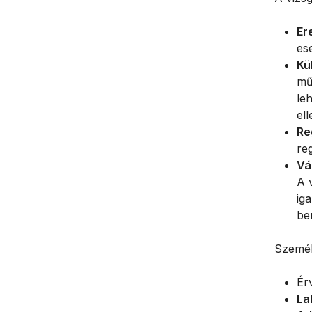
Er
es
Kü
mű
le
ell
Re
reg
Vá
A 
iga
be
Személ
Ér
La