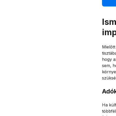
Ism
imp
Mielőtt
tisztá
hogy a
sem, h
környe
szüksé
Adók
Ha kül
többfél