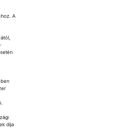
shoz. A
ától,
-
esetén
ében
zer
i.
zági
ek díja