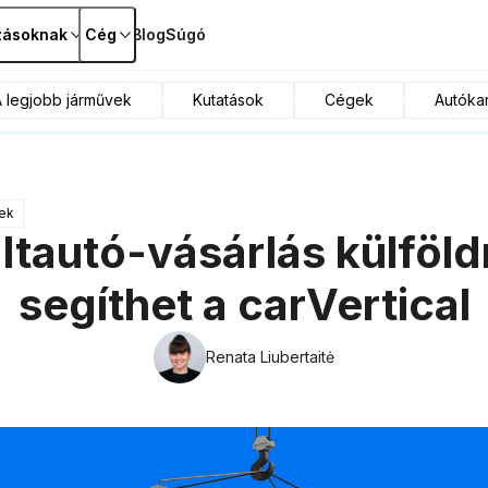
zásoknak
Cég
Blog
Súgó
A legjobb járművek
Kutatások
Cégek
Autókar
pek
tautó-vásárlás külföldr
segíthet a carVertical
Renata Liubertaitė