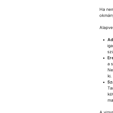
Ha nem
okmány
Alapve
Ad
ig
sz
Er
a 
Ne
ki.
Sz
Ta
kö
ma
A vizs