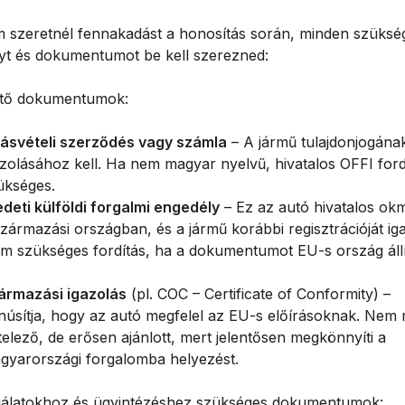
 szeretnél fennakadást a honosítás során, minden szüksé
t és dokumentumot be kell szerezned:
tő dokumentumok:
ásvételi szerződés vagy számla
– A jármű tulajdonjogána
azolásához kell. Ha nem magyar nyelvű, hivatalos OFFI ford
ükséges.
edeti külföldi forgalmi engedély
– Ez az autó hivatalos ok
származási országban, és a jármű korábbi regisztrációját iga
m szükséges fordítás, ha a dokumentumot EU-s ország állí
ármazási igazolás
(pl. COC – Certificate of Conformity) –
núsítja, hogy az autó megfelel az EU-s előírásoknak. Nem 
telező, de erősen ajánlott, mert jelentősen megkönnyíti a
gyarországi forgalomba helyezést.
gálatokhoz és ügyintézéshez szükséges dokumentumok: