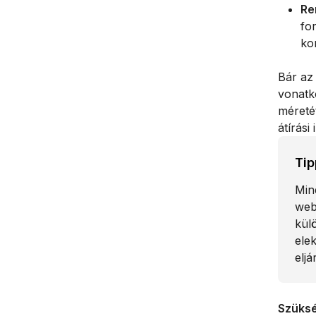
Re
for
ko
Bár az
vonatko
méreté
átírási 
Tip
Min
web
kül
ele
elj
Szüks