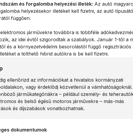
ndszám és forgalomba helyezési illeték:
Az autó magyaro
galomba helyezésekor illetéket kell fizetni, az autó típusátó
rától függően.
 elektromos járművekre továbbra is többféle adókedvezmé
zik, az idei évtől szigorodtak a szabályok. Január 1-től a 
től és a környezetvédelmi besorolástól függő regisztrációs 
illetéket a tölthető hibrid autókra is be kell fizetni.
p
dig ellenőrizd az információkat a hivatalos kormányzati
oldalakon, vagy érdeklődj közvetlenül a vámhatóságoknál.
önböző járműkategóriákra – például személy- és teherautók
ktromos és belső égésű motoros járművekre – más-más
árások és díjszabások vonatkozhatnak.
éges dokumentumok