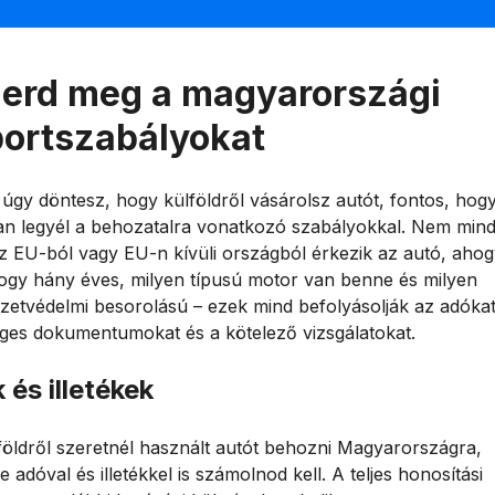
erd meg a magyarországi
ortszabályokat
 úgy döntesz, hogy külföldről vásárolsz autót, fontos, hog
ban legyél a behozatalra vonatkozó szabályokkal. Nem min
z EU-ból vagy EU-n kívüli országból érkezik az autó, ahog
ogy hány éves, milyen típusú motor van benne és milyen
zetvédelmi besorolású – ezek mind befolyásolják az adókat
ges dokumentumokat és a kötelező vizsgálatokat.
 és illetékek
földről szeretnél használt autót behozni Magyarországra,
e adóval és illetékkel is számolnod kell. A teljes honosítási