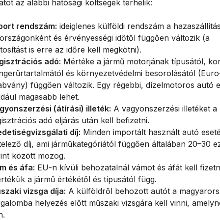
tot az alábbi hatósági költségek terhelik:
port rendszám:
ideiglenes külföldi rendszám a hazaszállítá
j országonként és érvényességi időtől függően változik (a
tosítást is erre az időre kell megkötni).
gisztrációs adó:
Mértéke a jármű motorjának típusától, kor
ngerűrtartalmától és környezetvédelmi besorolásától (Euro
abvány) függően változik. Egy régebbi, dízelmotoros autó 
ldául magasabb lehet.
gyonszerzési (átírási) illeték:
A vagyonszerzési illetéket a
isztrációs adó eljárás után kell befizetni.
edetiségvizsgálati díj:
Minden importált használt autó eset
telező díj, ami járműkategóriától függően általában 20–30 e
rint között mozog.
m és áfa:
EU-n kívüli behozatalnál vámot és áfát kell fizetn
rtékük a jármű értékétől és típusától függ.
szaki vizsga díja:
A külföldről behozott autót a magyarors
rgalomba helyezés előtt műszaki vizsgára kell vinni, amelyn
n.