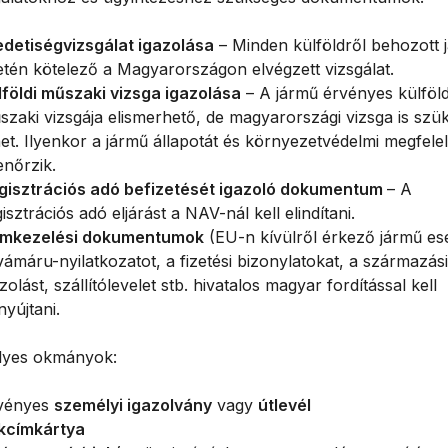
edetiségvizsgálat igazolása
– Minden külföldről behozott 
etén kötelező a Magyarországon elvégzett vizsgálat.
lföldi műszaki vizsga igazolása
– A jármű érvényes külföld
szaki vizsgája elismerhető, de magyarországi vizsga is szü
het. Ilyenkor a jármű állapotát és környezetvédelmi megfele
enőrzik.
gisztrációs adó befizetését igazoló dokumentum
– A
isztrációs adó eljárást a NAV-nál kell elindítani.
mkezelési dokumentumok
(EU-n kívülről érkező jármű es
vámáru-nyilatkozatot, a fizetési bizonylatokat, a származási
zolást, szállítólevelet stb. hivatalos magyar fordítással kell
nyújtani.
yes okmányok:
vényes
személyi igazolvány
vagy
útlevél
kcímkártya