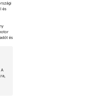
rszági
l és
ny
motor
adót és
 A
ra,