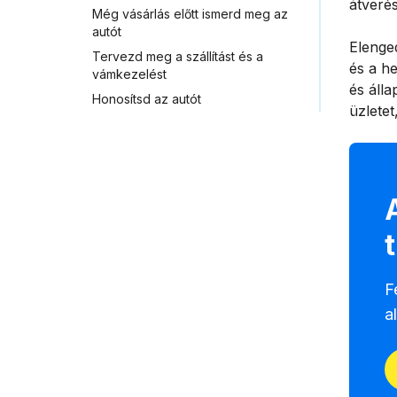
átverés
Még vásárlás előtt ismerd meg az
autót
Elenged
Tervezd meg a szállítást és a
és a he
vámkezelést
és álla
Honosítsd az autót
üzletet
F
a