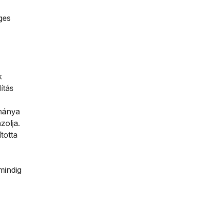
ges
k
ítás
mánya
zolja.
totta
mindig