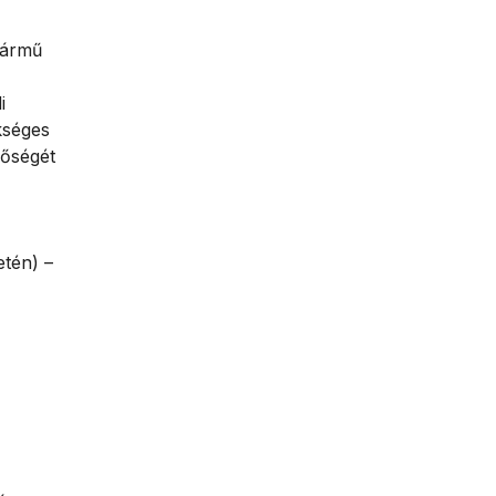
jármű
i
kséges
lőségét
etén) –