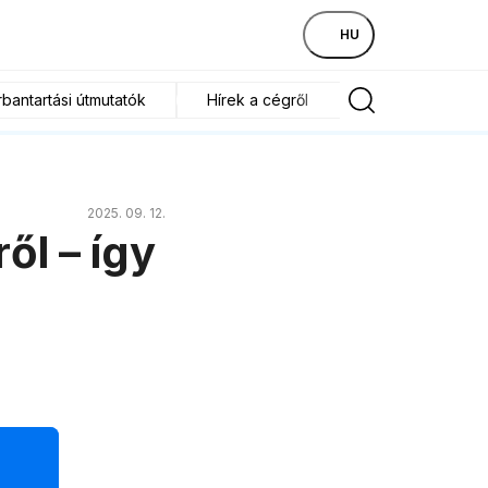
HU
bantartási útmutatók
Hírek a cégről
2025. 09. 12.
ől – így