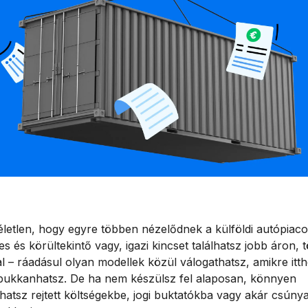
letlen, hogy egyre többen nézelődnek a külföldi autópiac
s és körültekintő vagy, igazi kincset találhatsz jobb áron, 
l – ráadásul olyan modellek közül válogathatsz, amikre itt
 bukkanhatsz. De ha nem készülsz fel alaposan, könnyen
hatsz rejtett költségekbe, jogi buktatókba vagy akár csúny