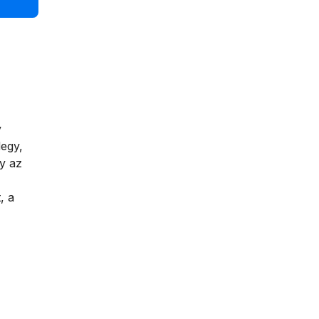
y
degy,
y az
, a