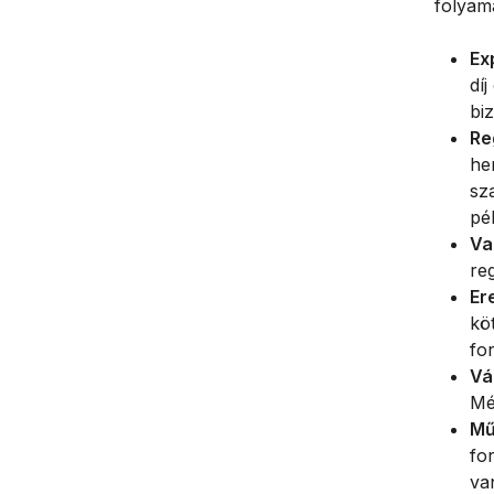
folyama
Ex
dí
biz
Re
he
sz
pé
Va
reg
Er
kö
fo
Vá
Mé
Mű
fo
va