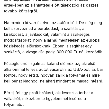
érdekében az ajánlattétel előtt tájékozódj az összes
további költségről.
Ha minden ki van fizetve, az autó a tiéd. De még meg
kell szervezned a berakodást, a szállítást, a
kirakodást, a javításokat, valamint a szükséges
módosításokat, hogy a jármű megfeleljen az európai
közlekedési előírásoknak. Ebben is segíthet egy
szakértő, a vizsga díja pedig 300 000 Ft-nál kezdődik.
Kétségtelenül izgalmas kaland elé néz az, aki első
alkalommal tervez autót vásárolni az USA-ból. És bár
fontos, hogy értsd, hogyan zajlik a folyamat és mire
kell pénzt kiadnod, ne akarj mindent te magad intézni.
Bérelj fel egy profi brókert, aki leveszi a terhet a
válladról, miközben te figyelemmel kíséred a
folyamatot.