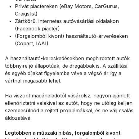
Privát piactereken (eBay Motors, CarGurus,
Craigslist)
Zártkörű, internetes autóvásárlási oldalakon
(Facebook piactér)
(Forgalomból kivont) használtautó-árveréseken
(Copart, IAAI)
A használtautó-kereskedésekben meghirdetett autók
többnyire jó állapotúak, de drágábbak is. A szállítási
és egyéb díjakat figyelembe véve a végső ár így a
vártnál magasabb lehet.
Ha viszont magáneladótól vásárolsz, nagyon ajánlott
ellenőriztetni valakivel az autót, hogy ne utólag kelljen
szembesülnöd a rejtett problémákkal, és ne válj csalás
áldozatává.
Legtöbben a műszaki hibás, forgalomból kivont