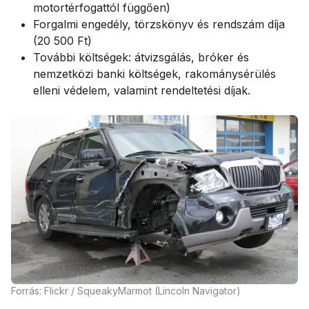
motortérfogattól függően)
Forgalmi engedély, törzskönyv és rendszám díja
(20 500 Ft)
További költségek: átvizsgálás, bróker és
nemzetközi banki költségek, rakománysérülés
elleni védelem, valamint rendeltetési díjak.
Forrás: Flickr / SqueakyMarmot (Lincoln Navigator)