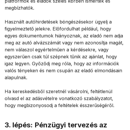
platformok és eladók széles körben ismertek és
megbízhatók.
Használt autóhirdetések böngészésekor ügyelj a
figyelmeztető jelekre. Előfordulhat például, hogy
egyes dokumentumok hiányoznak, az eladó nem adja
meg az autó alvázszámát vagy nem azonosítja magát,
nem válaszol egyértelműen a kérdésekre, vagy
egyszerűen csak túl szépnek tűnik az ajánlat, hogy
igaz legyen. Győződj meg róla, hogy az információk
valós tényeken és nem csupán az eladó elmondásain
alapulnak.
Ha kereskedésből szeretnél vásárolni, feltétlenül
olvasd el az adásvételre vonatkozó szabályzatot,
hogy megbizonyosodj a feltételek ésszerűségéről.
3. lépés: Pénzügyi tervezés az