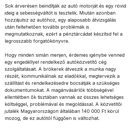
Sok árverésen beindítják az autó motorját és egy rövid
ideig a sebességváltót is tesztelik. Miután azonban
hozzájutsz az autóhoz, egy alaposabb átvizsgálás
után feltehetően további problémák is
megmutatkoznak, ezért a pénztárcádat készítsd fel a
legrosszabb forgatókönyvre.
Hogy minden simán menjen, érdemes igénybe venned
egy engedéllyel rendelkező autóközvetítő cég
szolgáltatásait. A brókerek átveszik a munka nagy
részét, kommunikálnak az eladókkal, megtervezik a
szállítást és rendelkezésedre bocsátják a szükséges
dokumentumokat. A magánvásárlók többségével
ellentétben ők tisztában vannak az összes lehetséges
költséggel, problémával és megoldással. A közvetítői
jutalék Magyarországon általában 140 000 Ft körül
mozog, de ez autótól függően is változhat.