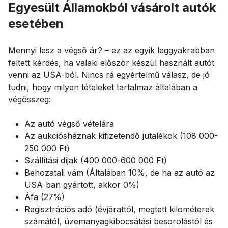
Egyesült Államokból vásárolt autók
esetében
Mennyi lesz a végső ár? – ez az egyik leggyakrabban
feltett kérdés, ha valaki először készül használt autót
venni az USA-ból. Nincs rá egyértelmű válasz, de jó
tudni, hogy milyen tételeket tartalmaz általában a
végösszeg:
Az autó végső vételára
Az aukciósháznak kifizetendő jutalékok (108 000-
250 000 Ft)
Szállítási díjak (400 000-600 000 Ft)
Behozatali vám (Általában 10%, de ha az autó az
USA-ban gyártott, akkor 0%)
Áfa (27%)
Regisztrációs adó (évjárattól, megtett kilométerek
számától, üzemanyagkibocsátási besorolástól és