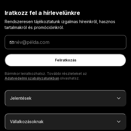
Iratkozz fel a hírlevelünkre
Rendszeresen tájékoztatunk izgalmas híreinkről, hasznos
tartalmakról és promócióinkról.
Adja
meg
az
e-
Feliratkozás
mail
címét
Bármikor leiratkozhatsz. További részleteket az
Adatvédelmi szabályzatunkban
olvashatsz.
Jelentések
Vállalkozásoknak