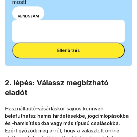
most!
Válassz
VIN
RENDSZÁM
beviteli
Add meg az alvázszámot (VIN)
módot a
Add
VIN-
meg
szám és
Add meg az alvázszámot (VIN)
az
a
Ellenőrzés
alvázszámot
rendszám
(VIN)
között
2. lépés: Válassz megbízható
eladót
Használtautó-vásárláskor sajnos könnyen
belefuthatsz
hamis hirdetésekbe, jogcímlopásokba
és -hamisításokba vagy más típusú csalásokba
.
Ezért győződj meg arról, hogy a választott online