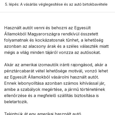
5. lépés: A vásárlás véglegesítése és az autó birtokbavétele
Használt autót venni és behozni az Egyesült
Államokból Magyarországra rendkívül összetett
folyamatnak és kockázatosnak tűnhet, a lehetőség
azonban az alacsony árak és a széles választék miatt
mégis a világ minden tájáról vonzza az autósokat.
Akár az amerikai izomautók iránti rajongásod, akár a
pénztárcabarát vétel lehetősége motivál, vonzó lehet
az Egyesült Államokból vásárolni használt autót.
Ennek lebonyolítása azonban számos kihívással jár,
amibe a szabályok megértése, a jármű történetének
ellenőrzése és a megfelelő szállítás biztosítása is
beletartozik.
Tekintsük át egy amerikai használt autó