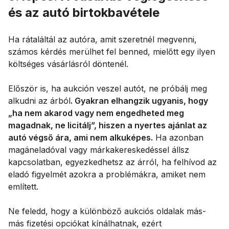
és az autó birtokbavétele
Ha rátaláltál az autóra, amit szeretnél megvenni,
számos kérdés merülhet fel benned, mielőtt egy ilyen
költséges vásárlásról döntenél.
Először is, ha aukción veszel autót, ne próbálj meg
alkudni az árból
. Gyakran elhangzik ugyanis, hogy
„ha nem akarod vagy nem engedheted meg
magadnak, ne licitálj”, hiszen a nyertes ajánlat az
autó végső ára, ami nem alkuképes.
Ha azonban
magáneladóval vagy márkakereskedéssel állsz
kapcsolatban, egyezkedhetsz az árról, ha felhívod az
eladó figyelmét azokra a problémákra, amiket nem
említett.
Ne feledd, hogy a különböző aukciós oldalak más-
más fizetési opciókat kínálhatnak, ezért