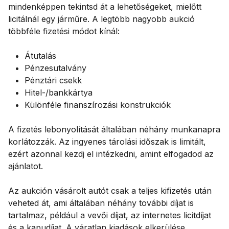
mindenképpen tekintsd át a lehetőségeket, mielőtt
licitálnál egy járműre. A legtöbb nagyobb aukció
többféle fizetési módot kínál:
Átutalás
Pénzesutalvány
Pénztári csekk
Hitel-/bankkártya
Különféle finanszírozási konstrukciók
A fizetés lebonyolítását általában néhány munkanapra
korlátozzák. Az ingyenes tárolási időszak is limitált,
ezért azonnal kezdj el intézkedni, amint elfogadod az
ajánlatot.
Az aukción vásárolt autót csak a teljes kifizetés után
veheted át, ami általában néhány további díjat is
tartalmaz, például a vevői díjat, az internetes licitdíjat
és a kapudíjat. A váratlan kiadások elkerülése