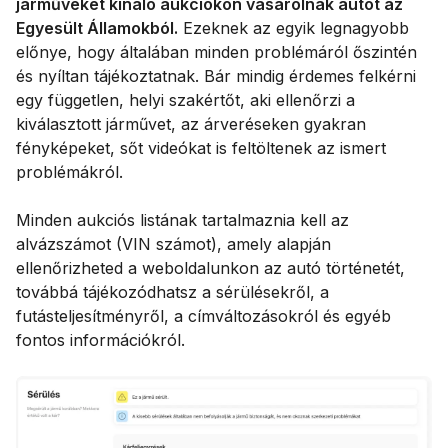
járműveket kínáló aukciókon vásárolnak autót az
Egyesült Államokból.
Ezeknek az egyik legnagyobb
előnye, hogy általában minden problémáról őszintén
és nyíltan tájékoztatnak. Bár mindig érdemes felkérni
egy független, helyi szakértőt, aki ellenőrzi a
kiválasztott járművet, az árveréseken gyakran
fényképeket, sőt videókat is feltöltenek az ismert
problémákról.
Minden aukciós listának tartalmaznia kell az
alvázszámot (VIN számot), amely alapján
ellenőrizheted a weboldalunkon az autó történetét,
továbbá tájékozódhatsz a sérülésekről, a
futásteljesítményről, a címváltozásokról és egyéb
fontos információkról.