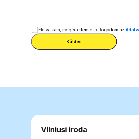
Elolvastam, megértettem és elfogadom az
Adatv
Küldés
Vilniusi iroda