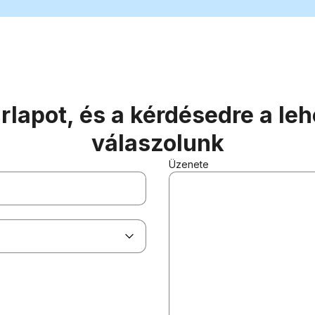
 űrlapot, és a kérdésedre a l
válaszolunk
Üzenete