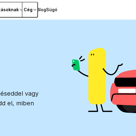
zásoknak
Cég
Blog
Súgó
léseddel vagy
dd el, miben