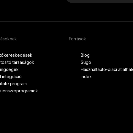
zásoknak
Források
tókereskedések
Blog
ztosító társaságok
Súgó
zingcégek
Használtautó-piaci átlátha
I integráció
index
filiate program
fluenszerprogramok