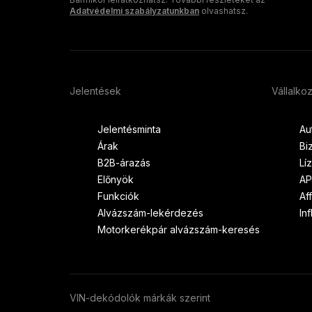
mail
Adatvédelmi szabályzatunkban
olvashatsz.
címét
Jelentések
Vállalko
Jelentésminta
Au
Árak
Bi
B2B-árazás
Lí
Előnyök
AP
Funkciók
Af
Alvázszám-lekérdezés
In
Motorkerékpár alvázszám-keresés
VIN-dekódolók márkák szerint