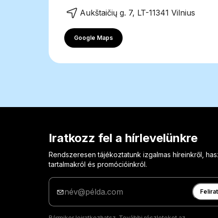
Aukštaičių g. 7, LT-11341 Vilnius
Google Maps
Iratkozz fel a hírlevelünkre
Rendszeresen tájékoztatunk izgalmas híreinkről, ha
tartalmakról és promócióinkról.
Adja
meg
Felira
az
e-
Bármikor leiratkozhatsz. További részleteket az