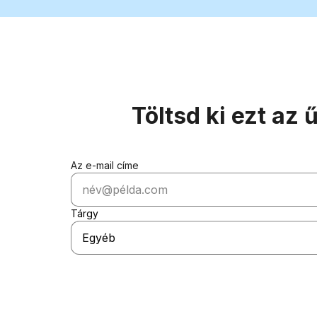
Töltsd ki ezt az
Az e-mail címe
Tárgy
Egyéb
Az ellenőrizni kívánt autó VIN-kódja