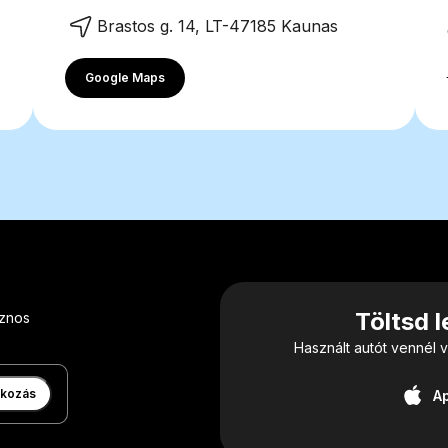
Brastos g. 14, LT-47185 Kaunas
Google Maps
Töltsd 
sznos
Használt autót vennél v
tkozás
A