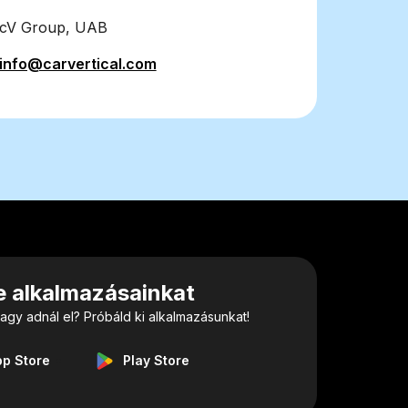
cV Group, UAB
info@carvertical.com
le alkalmazásainkat
agy adnál el? Próbáld ki alkalmazásunkat!
pp Store
Play Store