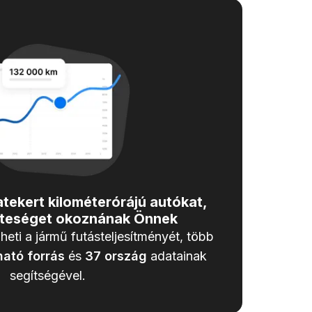
zatekert kilométerórájú autókat,
zteséget okoznának Önnek
heti a jármű futásteljesítményét, több
ató forrás
és
37
ország
adatainak
segítségével.