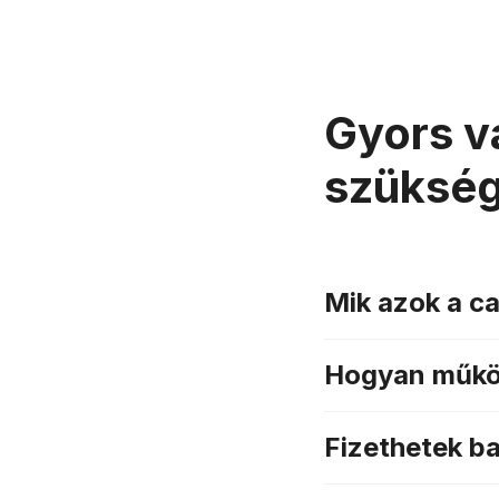
Gyors v
szüksé
Mik azok a c
Hogyan működ
Fizethetek b