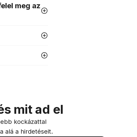
felel meg az
s mit ad el
isebb kockázattal
 alá a hirdetéseit.