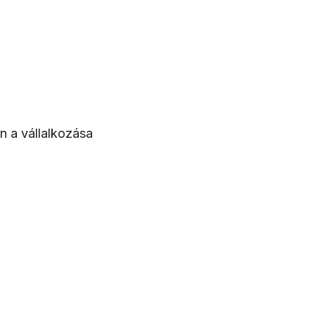
0+
5 000+
artner
Célirányos PR-
médiamegjelenések minden
évben
n a vállalkozása
obális
ke