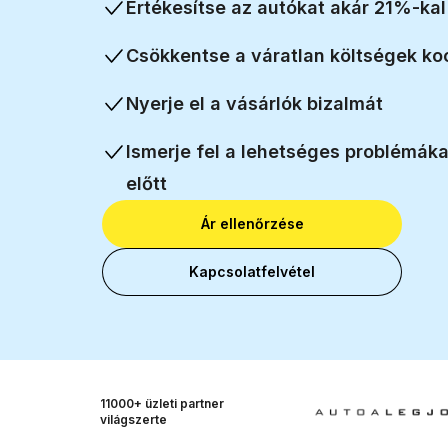
Értékesítse az autókat akár
21%
-ka
Csökkentse a váratlan költségek ko
Nyerje el a vásárlók bizalmát
Ismerje fel a lehetséges problémáka
előtt
Ár ellenőrzése
Kapcsolatfelvétel
11000+ üzleti
partner
világszerte