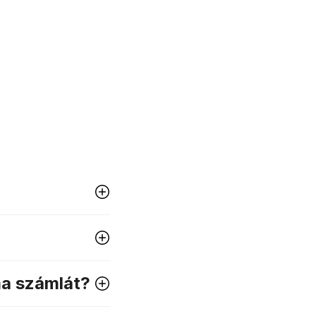
Világszerte 37 országban,
több mint 6 000 000 ember
bízik bennünk.
yamatosan
t
ma számlát?