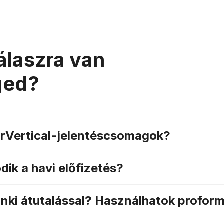
álaszra van
150+
ged?
alkalmazott, és fol
bővülő csapa
arVertical-jelentéscsomagok?
ik a havi előfizetés?
anki átutalással? Használhatok profor