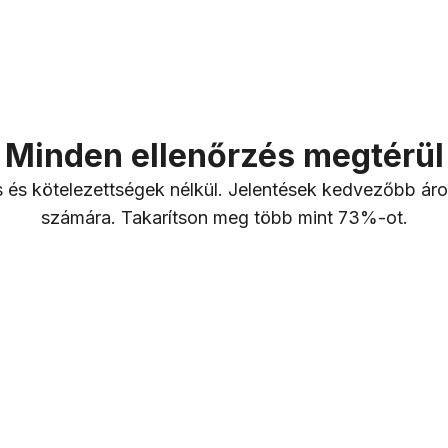
11 00
Elégedett üzleti p
Minden ellenőrzés megtérül
44%
és kötelezettségek nélkül. Jelentések kedvezőbb áro
számára. Takarítson meg több mint 73%-ot.
Sérült járművek gl
átlagos érté