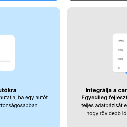
utókra
Integrálja a ca
utatja, ha egy autót
Egyedileg fejles
iztonságosabban
teljes adatbázisát 
hogy rövidebb idő