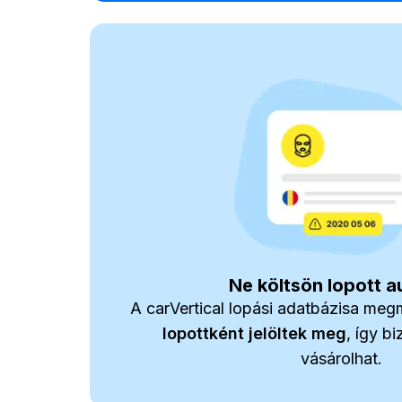
Ne költsön lopott a
A carVertical lopási adatbázisa megm
lopottként jelöltek meg
, így b
vásárolhat.