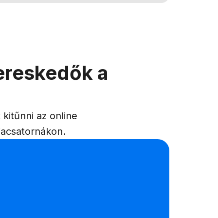
ereskedők a
 kitűnni az online
diacsatornákon.