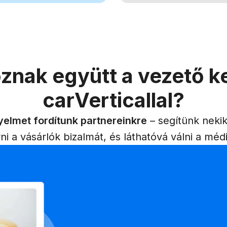
oznak együtt a vezető k
carVerticallal?
yelmet fordítunk partnereinkre
– segítünk nekik
ni a vásárlók bizalmát, és láthatóvá válni a mé