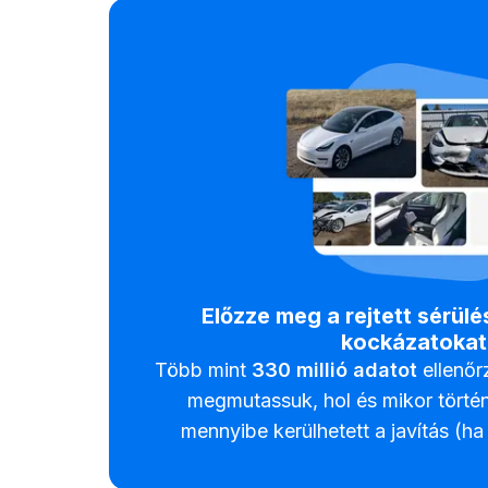
Előzze meg a rejtett sérül
kockázatokat
Több mint
330
millió adatot
ellenőr
megmutassuk, hol és mikor törté
mennyibe kerülhetett a javítás (ha