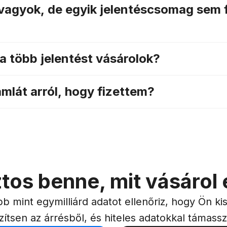
 vagyok, de egyik jelentéscsomag sem 
ha több jelentést vásárolok?
mlát arról, hogy fizettem?
tos benne, mit vásárol é
bb mint egymilliárd adatot ellenőriz, hogy Ön k
zítsen az árrésből, és hiteles adatokkal támassza