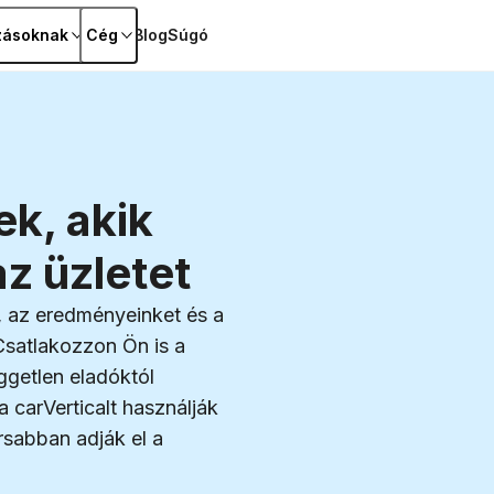
zásoknak
Cég
Blog
Súgó
1 000
adatforrás
k, akik
z üzletet
, az eredményeinket és a
Csatlakozzon Ön is a
getlen eladóktól
a carVerticalt használják
rsabban adják el a