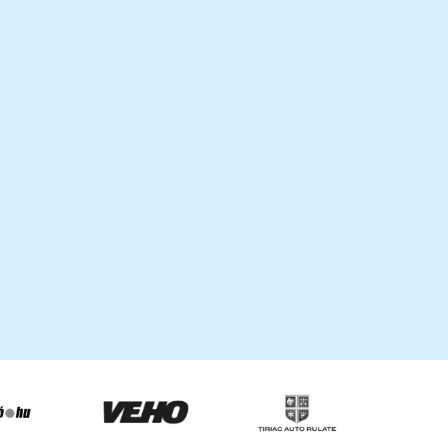
00+
 évente
38
piac