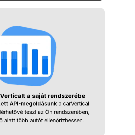
rVerticalt a saját rendszerébe
ztett API-megoldásunk
a carVertical
elérhetővé teszi az Ön rendszerében,
 alatt több autót ellenőrizhessen.