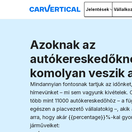
Jelentések
Vállalko
Azoknak az
autókereskedőkne
komolyan veszik a
Mindannyian fontosnak tartjuk az időnket
hírnevünket – mi sem vagyunk kivételek. 
több mint
11000
autókereskedőhöz – a füg
egészen a piacvezető vállalatokig –, akik 
arra, hogy akár {{percentage}}%-kal gyo
járműveiket: