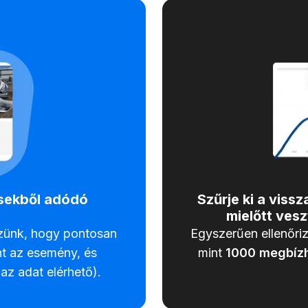
ésekből adódó
Szűrje ki a viss
mielőtt ves
zünk, hogy pontosan
Egyszerűen ellenőriz
nt az esemény, és
mint
1000
megbízh
 az adat elérhető).