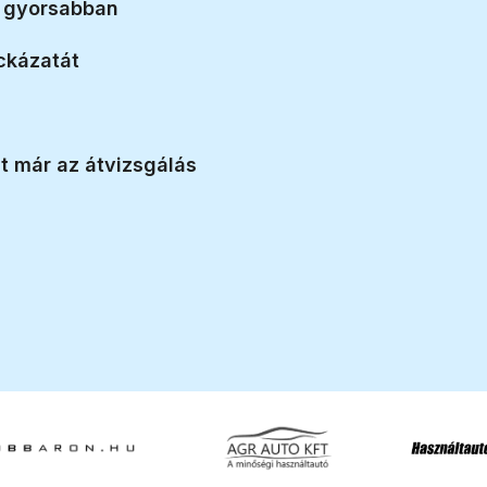
l gyorsabban
ckázatát
2 000 0
egyedi felhasználó
t már az átvizsgálás