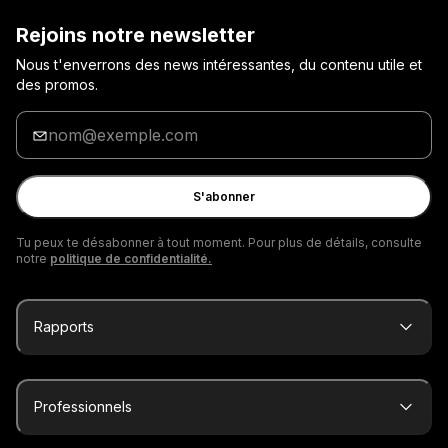
Rejoins notre newsletter
Nous t'enverrons des news intéressantes, du contenu utile et
des promos.
Entre
ton
adresse
e-
S'abonner
mail
Tu peux te désabonner à tout moment. Pour plus de détails, consulte
notre
politique de confidentialité.
Rapports
Professionnels