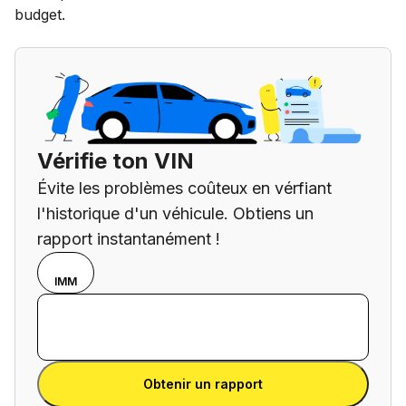
budget.
Vérifie ton VIN
Évite les problèmes coûteux en vérfiant
l'historique d'un véhicule. Obtiens un
rapport instantanément !
Sélectionne ton
VIN
IMM
mode de saisie
Entrer le VIN
entre un
Entrer
numéro VIN et
le
une plaque
Entrer le VIN
VIN
d'immatriculation
Obtenir un rapport