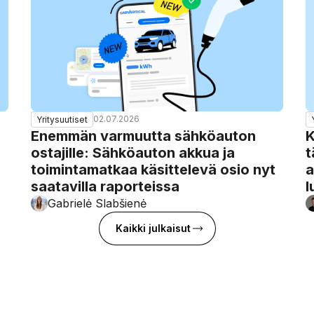
02.07.2026
Yritysuutiset
Enemmän varmuutta sähköauton
K
ostajille: Sähköauton akkua ja
t
toimintamatkaa käsittelevä osio nyt
a
saatavilla raporteissa
l
Gabrielė Slabšienė
Kaikki julkaisut