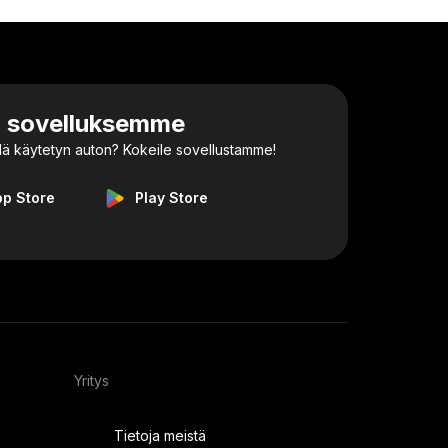
a sovelluksemme
dä käytetyn auton? Kokeile sovellustamme!
pp Store
Play Store
Yritys
Tietoja meistä