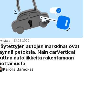
23.03.2026
Yritykset
äytettyjen autojen markkinat ovat
äynnä petoksia. Näin carVertical
uttaa autoliikkeitä rakentamaan
uottamusta
Karolis Bareckas