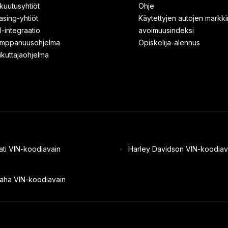
kuutusyhtiöt
Ohje
asing-yhtiöt
Käytettyjen autojen markk
I-integraatio
avoimuusindeksi
mppanuusohjelma
Opiskelija-alennus
ikuttajaohjelma
ti VIN-koodiavain
Harley Davidson VIN-koodiav
aha VIN-koodiavain