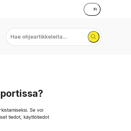
FI
Hae
ohjeartikkeleita...
aportissa?
kistamiseksi. Se voi
et tiedot, käyttötiedot