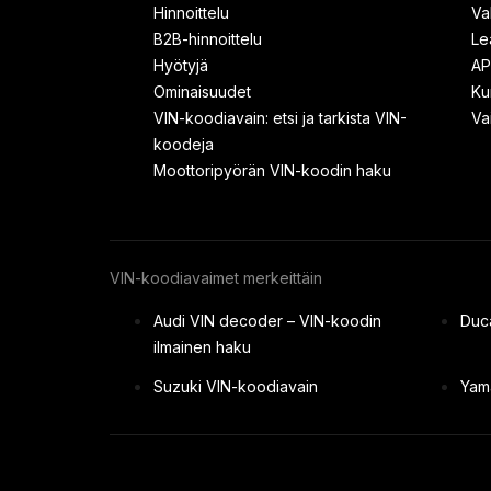
Hinnoittelu
Va
B2B-hinnoittelu
Le
Hyötyjä
AP
Ominaisuudet
Ku
VIN-koodiavain: etsi ja tarkista VIN-
Va
koodeja
Moottoripyörän VIN-koodin haku
VIN-koodiavaimet merkeittäin
Audi VIN decoder – VIN-koodin
Duca
ilmainen haku
Suzuki VIN-koodiavain
Yam