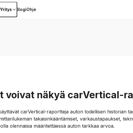
Yritys
Blogi
Ohje
t voivat näkyä carVertical-r
yttävät carVertical-raportteja auton todellisen historian tar
mittarilukeman takaisinkääntämiset, varkaustapaukset, teknis
 olla olennaisia määritettäessä auton tarkkaa arvoa.