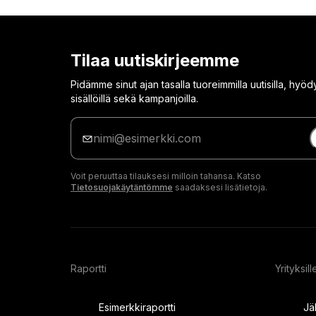
Tilaa uutiskirjeemme
Pidämme sinut ajan tasalla tuoreimmilla uutisilla, hyödyl
sisällöillä sekä kampanjoilla.
Anna
sähköpostiosoitteesi
Voit peruuttaa tilauksesi milloin tahansa. Katso
Tietosuojakäytäntömme
saadaksesi lisätietoja.
Raportti
Yrityksill
Esimerkkiraportti
Jä