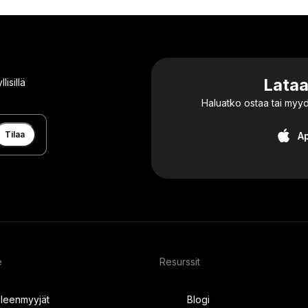
Lata
lisillä
Haluatko ostaa tai myy
Tilaa
A
e
Resurssit
lleenmyyjät
Blogi