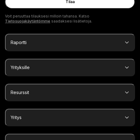
Tilaa
Voit peruuttaa tilauksesi milloin tahansa. Katso
Tietosuojakäytäntömme
saadaksesi lisätietoja.
Raportti
Yrityksille
Resurssit
Yritys