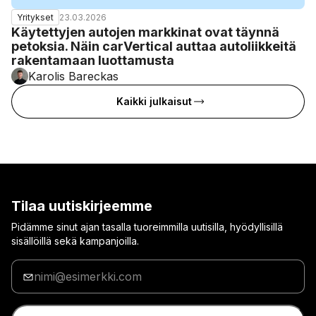
23.03.2026
Yritykset
Käytettyjen autojen markkinat ovat täynnä
petoksia. Näin carVertical auttaa autoliikkeitä
rakentamaan luottamusta
Karolis Bareckas
Kaikki julkaisut
Tilaa uutiskirjeemme
Pidämme sinut ajan tasalla tuoreimmilla uutisilla, hyödyllisillä
sisällöillä sekä kampanjoilla.
Anna
sähköpostiosoitteesi