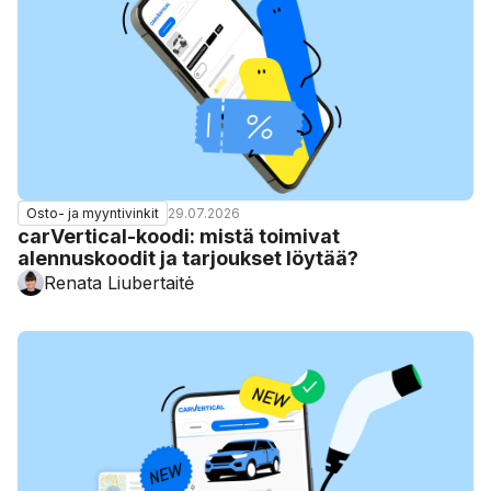
29.07.2026
Osto- ja myyntivinkit
carVertical-koodi: mistä toimivat
alennuskoodit ja tarjoukset löytää?
Renata Liubertaitė