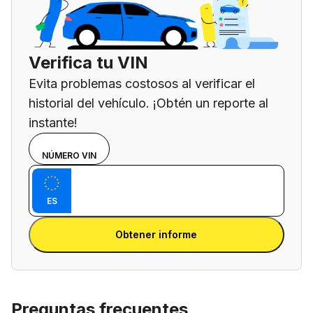
Verifica tu VIN
Evita problemas costosos al verificar el
historial del vehículo. ¡Obtén un reporte al
instante!
Elige un
MATRÍCULA
NÚMERO VIN
modo de
Introduce el VIN
entrada
Introduca
entre el
ES
matrícula
VIN y la
Introduca matrícula
matrícula
Obtener informe
Preguntas frecuentes