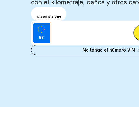
con el kilometraje, daños y otros dat
Elige un
MATRÍCULA
NÚMERO VIN
modo de
Introduce el VIN
entrada
Introduca
entre el
ES
matrícula
VIN y la
Introduca matrícula
matrícula
No tengo el número VIN