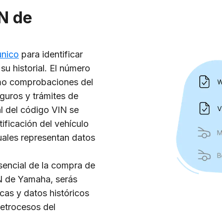
N de
único
para identificar
u historial. El número
como comprobaciones del
eguros y trámites de
l del código VIN se
ificación del vehículo
uales representan datos
encial de la compra de
N de Yamaha, serás
cas y datos históricos
retrocesos del