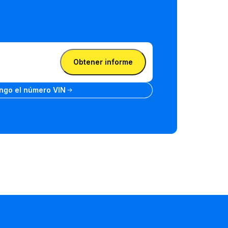
Obtener informe
matrícula
ngo el número VIN