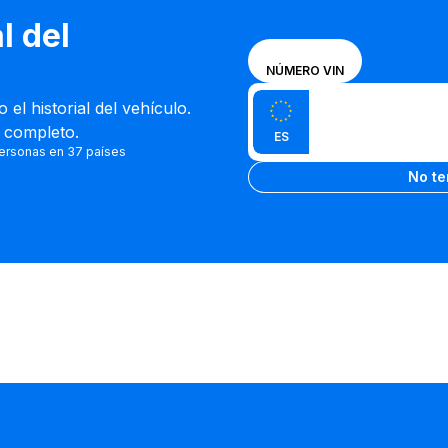
l del
Elige un
MATRÍCULA
NÚMERO VIN
modo de
Introduce el VIN
entrada
l historial del vehículo.
Introduca
entre el
e completo.
ES
matrícula
VIN y la
ersonas en 37 países
Introduca 
matrícula
No te