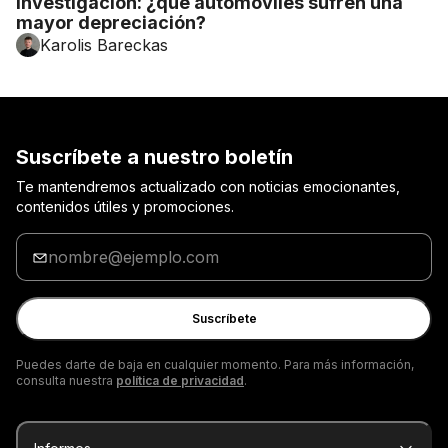
Investigación: ¿qué automóviles sufren una
mayor depreciación?
Karolis Bareckas
Suscríbete a nuestro boletín
Te mantendremos actualizado con noticias emocionantes,
contenidos útiles y promociones.
Introduzca
tu
dirección
de
Suscríbete
correo
electrónico
Puedes darte de baja en cualquier momento. Para más información,
consulta nuestra
política de privacidad
.