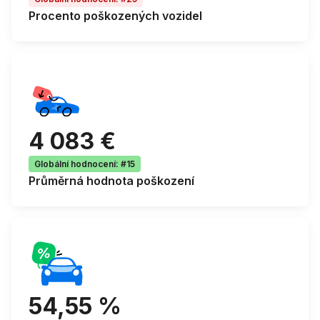
Procento
poškozených vozidel
4 083 €
Globální hodnocení
:
#15
Průměrná
hodnota poškození
54,55 %