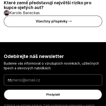
Které země představují největší riziko pro
kupce ojetých aut?
Karolis Bareckas
Všechny příspěvky
Odebírejte náš newsletter
Budeme vás informovat o vzrušujících novinkách, užitečných
tipech a slevových nabídkách.
Zadejte
svůj
e-
mail
Předplatit
Odhlásit se můžete kdykoli. Další podrobnosti naleznete v našich