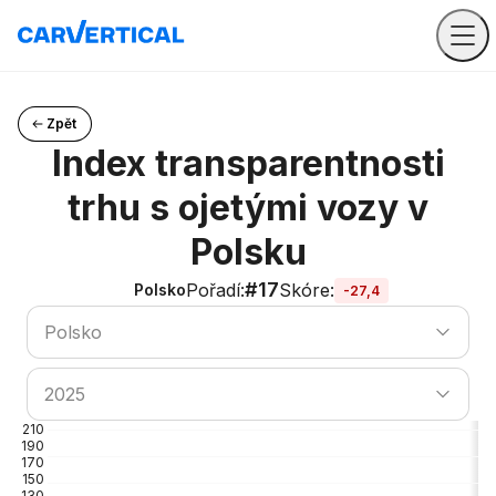
Zpět
Index transparentnosti
trhu s ojetými vozy v
Polsku
#17
Pořadí
:
Skóre
:
Polsko
-27,4
Vyhledat zemi
Polsko
Vyhledat zemi
2025
210
190
170
150
130