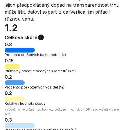
jejich předpokládaný dopad na transparentnost trhu
může lišit, datoví experti z carVertical jim přiřadili
různou váhu.
1.2
Celkové skóre
0.3
Procento stočených
tachometrů
(%)
0.15
Průměrný počet stočených kilometrů
(km)
0.2
Procento
poškozených vozidel
(%)
0.2
Relativní
hodnota škody
*Vydělili jsme průměrnou hodnotu poškození hodnotou HDP na obyvatele v dané
zemi.
0.3