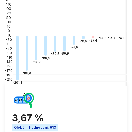
110
90
70
50
30
10
0
-10
-3
-8,1
-13,7
-14,7
-30
-27,4
-31,5
-50
-54,6
-70
-90
-80,9
-82,5
-110
-99,4
-130
-116,2
-150
-170
-161,8
-190
-210
-201,9
3,67 %
Globální hodnocení
:
#13