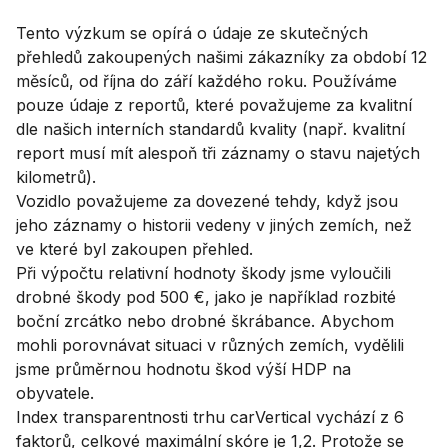
Tento výzkum se opírá o údaje ze skutečných
přehledů zakoupených našimi zákazníky za období 12
měsíců, od října do září každého roku. Používáme
pouze údaje z reportů, které považujeme za kvalitní
dle našich interních standardů kvality (např. kvalitní
report musí mít alespoň tři záznamy o stavu najetých
kilometrů).
Vozidlo považujeme za dovezené tehdy, když jsou
jeho záznamy o historii vedeny v jiných zemích, než
ve které byl zakoupen přehled.
Při výpočtu relativní hodnoty škody jsme vyloučili
drobné škody pod 500 €, jako je například rozbité
boční zrcátko nebo drobné škrábance. Abychom
mohli porovnávat situaci v různých zemích, vydělili
jsme průměrnou hodnotu škod výší HDP na
obyvatele.
Index transparentnosti trhu carVertical vychází z 6
faktorů, celkové maximální skóre je 1,2. Protože se