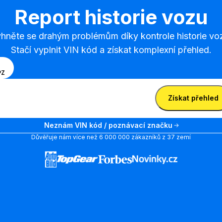
Report historie vozu
hněte se drahým problémům díky kontrole historie voz
Stačí vyplnit VIN kód a získat komplexní přehled.
erte
N
PZ
sob
jte kód VIN
ávání
Zadejte
Získat přehled
i VIN
kód
em a
Zadejte kód VIN
VIN
návací
Neznám VIN kód / poznávací značku
čkou
Důvěřuje nám více než 6 000 000 zákazníků z 37 zemí