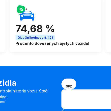
74,68 %
Globální hodnocení
:
#21
Procento
dovezených ojetých vozidel
zidla
Vyberte
VIN
SPZ
způsob
role historie vozu. Stačí
Zadejte kód VIN
zadávání
led.
Zadejte
mezi VIN
zemí
kód
kódem a
Zadejte kód VIN
VIN