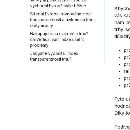
východní Evropě stále běžné
Abycho
Střední Evropa: rovnováha mezi
vás ka
transparentností a rizikem na trhu s
nám let
ojetými auty
trhy js
Nakupujete na rizikovém trhu?
důležit
carVertical vám může ušetřit
problémy
pr
Jak jsme vypočítali Index
pr
transparentnosti trhu?
pr
re
pr
pr
Tyto uk
hodnoty
Díky t
Podívej