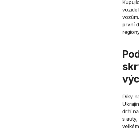
Kupujíc
vozidel
vozům. 
první d
region
Pod
skr
výc
Díky na
Ukraji
drží n
s auty
velkém 