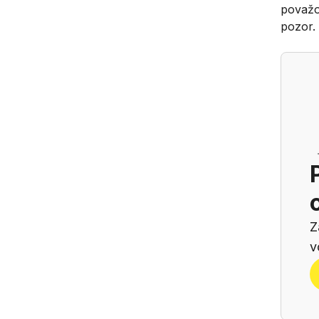
považov
pozor.
Z
v