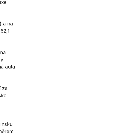
axe
) a na
(62,1
 na
y.
ná auta
í ze
sko
Finsku
ůměrem