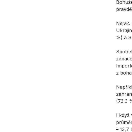
Bohužel
pravdě
Nejvíc
Ukrajin
%) a S
Spotře
západě,
Importé
z boha
Napřík
zahran
(73,3 
I když 
průměr
– 13,7 