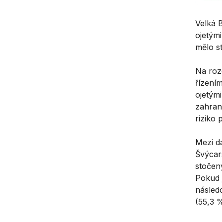
Velká B
ojetými
mělo s
Na roz
řízením
ojetým
zahran
riziko
Mezi da
Švýcar
stočen
Pokud 
násled
(55,3 %