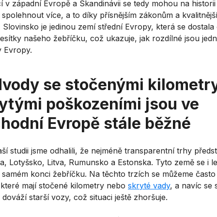
í v západní Evropě a Skandinávii se tedy mohou na historii
 spolehnout více, a to díky přísnějším zákonům a kvalitnějš
Slovinsko je jedinou zemí střední Evropy, která se dostala
esítky našeho žebříčku, což ukazuje, jak rozdílné jsou jedn
y Evropy.
vody se stočenými kilometry
ytými poškozeními jsou ve
hodní Evropě stále běžné
ší studii jsme odhalili, že nejméně transparentní trhy předst
na, Lotyšsko, Litva, Rumunsko a Estonska. Tyto země se i l
a samém konci žebříčku. Na těchto trzích se můžeme často 
, které mají stočené kilometry nebo
skryté vady
, a navíc se
dováží starší vozy, což situaci ještě zhoršuje.