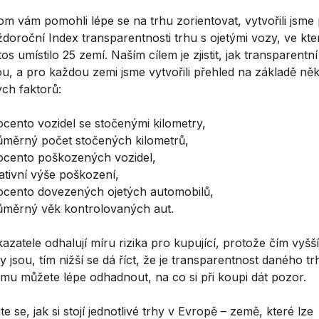
m vám pomohli lépe se na trhu zorientovat, vytvořili jsme
ždoroční Index transparentnosti trhu s ojetými vozy, ve kt
os umístilo 25 zemí. Naším cílem je zjistit, jak transparentní
ou, a pro každou zemi jsme vytvořili přehled na základě něk
ých faktorů:
ocento vozidel se stočenými kilometry,
ůměrný počet stočených kilometrů,
ocento poškozených vozidel,
lativní výše poškození,
ocento dovezených ojetých automobilů,
ůměrný věk kontrolovaných aut.
azatele odhalují míru rizika pro kupující, protože čím vyšší
 jsou, tím nižší se dá říct, že je transparentnost daného tr
omu můžete lépe odhadnout, na co si při koupi dát pozor.
te se, jak si stojí jednotlivé trhy v Evropě – země, které lze