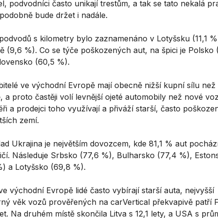
, podvodníci často unikají trestům, a tak se tato nekalá pr
podobně bude držet i nadále.
 podvodů s kilometry bylo zaznamenáno v Lotyšsku (11,1 %
ě (9,6 %). Co se týče poškozených aut, na špici je Polsko 
lovensko (60,5 %).
bitelé ve východní Evropě mají obecně nižší kupní sílu než
 a proto častěji volí levnější ojeté automobily než nové voz
ři a prodejci toho využívají a přiváží starší, často poškoze
tších zemí.
lad Ukrajina je největším dovozcem, kde 81,1 % aut pocház
ičí. Následuje Srbsko (77,6 %), Bulharsko (77,4 %), Eston
%) a Lotyšsko (69,8 %).
ve východní Evropě lidé často vybírají starší auta, nejvyšší
ný věk vozů prověřených na carVertical překvapivě patří 
let. Na druhém místě skončila Litva s 12,1 lety, a USA s pr