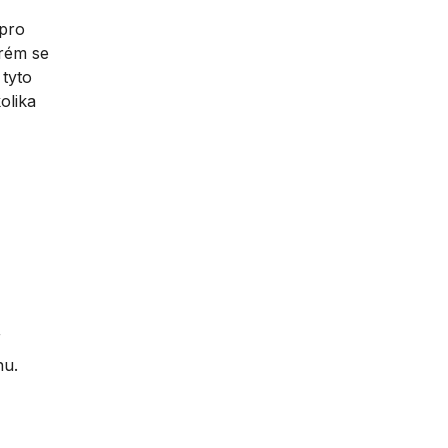
 pro
erém se
 tyto
olika
hu.