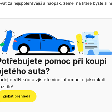
at za nejspolehlivější a naopak, země, na které byste si mě
Potřebujete pomoc při koupi
ojetého auta?
adejte VIN kód a zjistěte více informací o jakémkoli
ozidle!
Získat přehleda