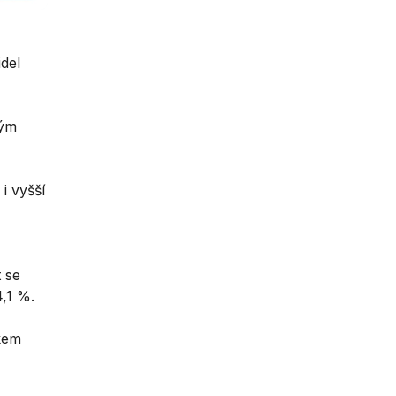
idel
ným
i vyšší
 se
,1 %.
kem