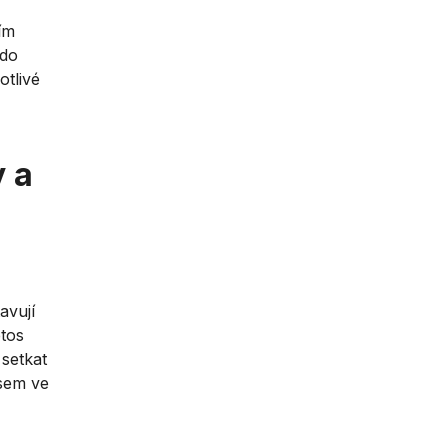
ím
 do
otlivé
 a
avují
etos
setkat
 sem ve