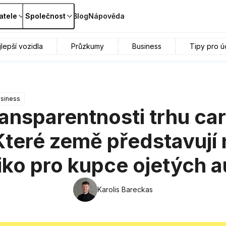
atele
Společnost
Blog
Nápověda
lepší vozidla
Průzkumy
Business
Tipy pro ú
siness
ransparentnosti trhu car
teré země představují 
ziko pro kupce ojetých a
Karolis Bareckas