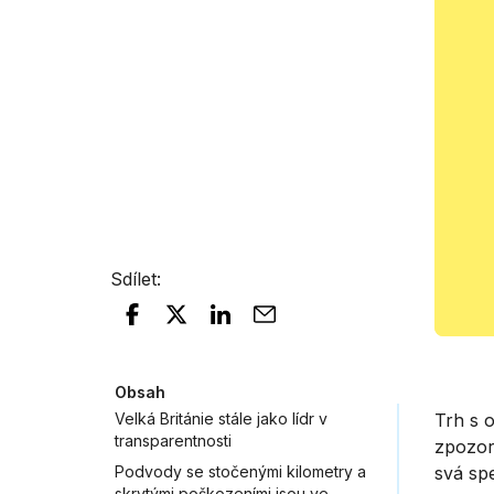
Sdílet
:
Obsah
Velká Británie stále jako lídr v
Trh s 
transparentnosti
zpozor
Podvody se stočenými kilometry a
svá spe
skrytými poškozeními jsou ve