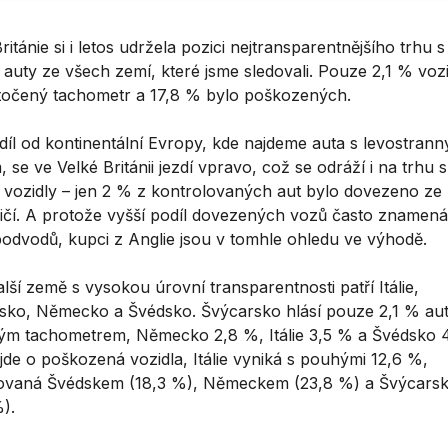
ritánie si i letos udržela pozici nejtransparentnějšího trhu s
 auty ze všech zemí, které jsme sledovali. Pouze 2,1 % voz
točený tachometr a 17,8 % bylo poškozených.
díl od kontinentální Evropy, kde najdeme auta s levostran
, se ve Velké Británii jezdí vpravo, což se odráží i na trhu s
i vozidly – jen 2 % z kontrolovaných aut bylo dovezeno ze
ičí. A protože vyšší podíl dovezených vozů často znamená 
 podvodů, kupci z Anglie jsou v tomhle ohledu ve výhodě.
lší země s vysokou úrovní transparentnosti patří Itálie,
sko, Německo a Švédsko. Švýcarsko hlásí pouze 2,1 % aut
ým tachometrem, Německo 2,8 %, Itálie 3,5 % a Švédsko 4
jde o poškozená vozidla, Itálie vyniká s pouhými 12,6 %,
ovaná Švédskem (18,3 %), Německem (23,8 %) a Švýcars
).