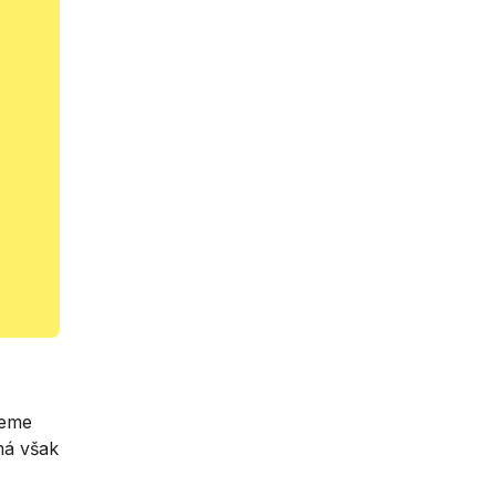
žeme
má však