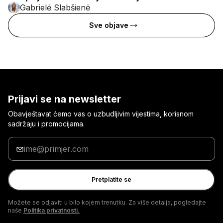
Gabrielė Slabšienė
Sve objave
Prijavi se na newsletter
Obavještavat ćemo vas o uzbudljivim vijestima, korisnom
sadržaju i promocijama.
Unesite
svoju
e-
mail
Pretplatite se
adresu
Možete se odjaviti u bilo kojem trenutku. Za više detalja, pogledajte
naše
Politika privatnosti.