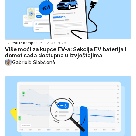
02. 07. 2026.
Vijesti iz kompanije
Više moći za kupce EV-a: Sekcija EV baterija i
domet sada dostupna u izvještajima
Gabrielė Slabšienė