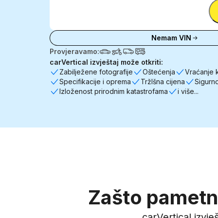
Unesite
VIN
Unesite VIN
Nemam VIN
Provjeravamo:
carVertical izvještaj može otkriti:
Zabilježene fotografije
Oštećenja
Vraćanje 
Specifikacije i oprema
TržIšna cijena
Sigurn
Izloženost prirodnim katastrofama
i više...
Zašto pametni
carVertical izvje