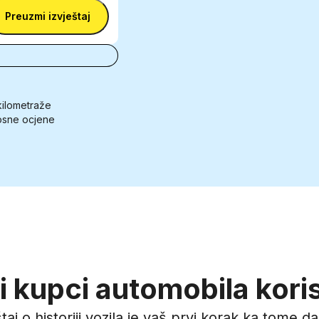
Preuzmi izvještaj
kilometraže
osne ocjene
 kupci automobila koris
štaj o historiji vozila je vaš prvi korak ka tome d