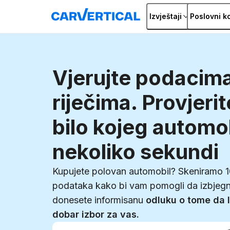
Izvještaji
Poslovni ko
Vjerujte podacima
riječima. Provjerit
bilo kojeg automo
nekoliko sekundi
Kupujete polovan automobil? Skeniramo 
podataka kako bi vam pomogli da izbjegn
donesete informisanu
odluku o tome da l
dobar izbor za vas.
Unesite VIN