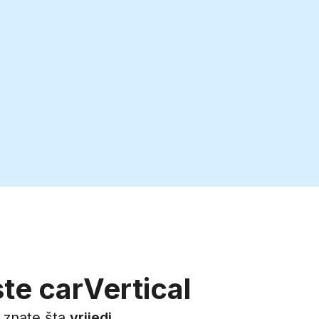
te carVertical
a znate šta
vrijedi