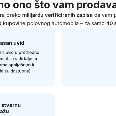
o ono što vam prodava
ira preko
milijardu verificiranih zapisa
da vam p
od kupovine polovnog automobila – za samo
40 
jasan uvid
san uvid u prethodno
omobila s
detaljnim
ama spoljašnjosti
a su dostupne).
 stvarnu
ražu