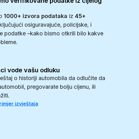
mo verifikovane podatke iz cijelog
mo
1000+ izvora podataka
iz
45+
ključujući osiguravajuće, policijske, i
ke podatke –kako bismo otkrili bilo kakve
obleme.
ci vode vašu odluku
vještaj o historiji automobila da odlučite da
 automobil, pregovarate bolju cijenu, ili
žiti.
imjer izvještaja
0
0
0