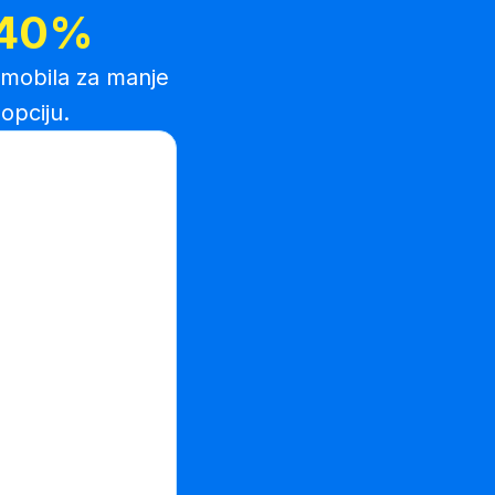
 40%
omobila za manje
opciju.