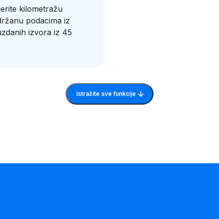
erite kilometražu
držanu podacima iz
zdanih izvora iz 45
Istražite sve funkcije