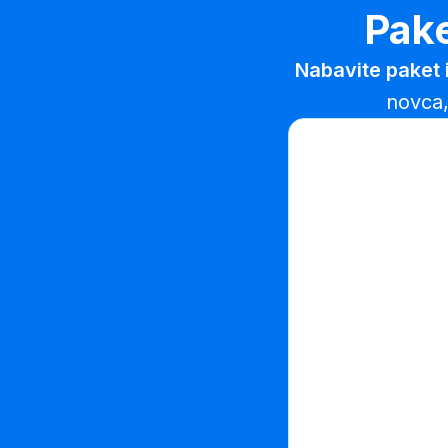
Pak
Nabavite paket iz
novca,