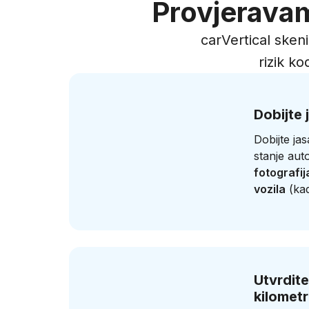
Provjeravam
carVertical sken
rizik k
Dobijte 
Dobijte ja
stanje aut
fotografij
vozila
(kad
Utvrdite
kilomet