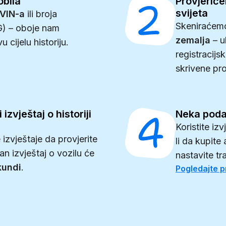
obila
Provjeriće
svijeta
 VIN-a
ili broja
Skeniraće
EG) – oboje nam
zemalja
– u
cijelu historiju.
registracijs
skrivene pr
 izvještaj o historiji
Neka poda
Koristite iz
 izvještaje da provjerite
li da kupite
an izvještaj o vozilu će
nastavite tra
kundi
.
Pogledajte pr
0