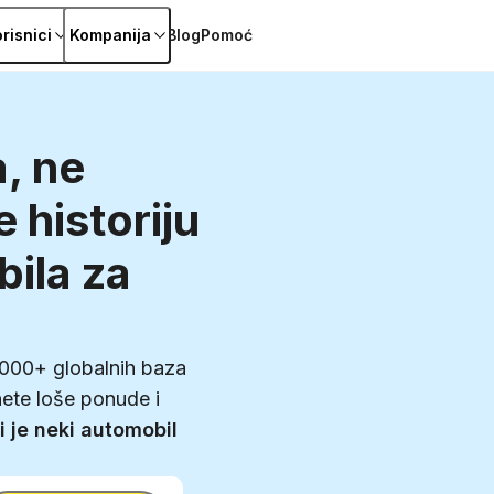
risnici
Kompanija
Blog
Pomoć
, ne
e historiju
bila za
1000+ globalnih baza
ete loše ponude i
i je neki automobil