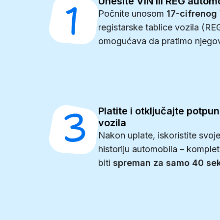
Unesite VIN ili REG autom
Počnite unosom
17-cifrenog
registarske tablice vozila (R
omogućava da pratimo njegovu 
Platite i otključajte potpuni
vozila
Nakon uplate, iskoristite svoje
historiju automobila – komplet
biti
spreman za samo 40 se
0