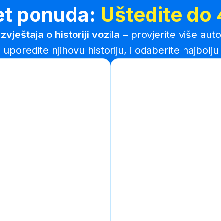
et ponuda:
Uštedite do
vještaja o historiji vozila
– provjerite više aut
 uporedite njihovu historiju, i odaberite najbolju 