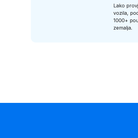
Lako provj
vozila, po
1000+ pou
zemalja.