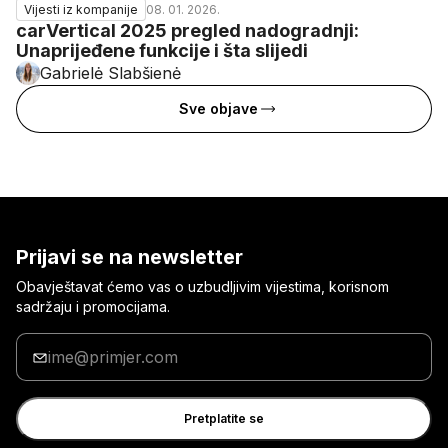
08. 01. 2026.
Vijesti iz kompanije
carVertical 2025 pregled nadogradnji:
Unaprijeđene funkcije i šta slijedi
Gabrielė Slabšienė
Sve objave
Prijavi se na newsletter
Obavještavat ćemo vas o uzbudljivim vijestima, korisnom
sadržaju i promocijama.
Unesite
svoju
e-
mail
Pretplatite se
adresu