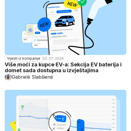
02. 07. 2026.
Vijesti iz kompanije
Više moći za kupce EV-a: Sekcija EV baterija i
domet sada dostupna u izvještajima
Gabrielė Slabšienė