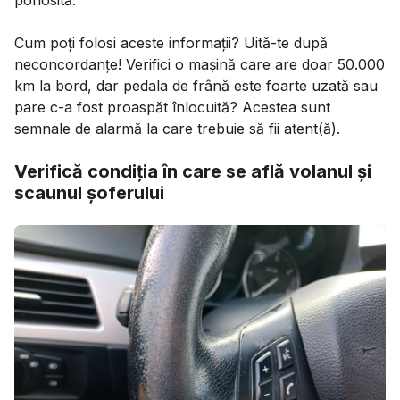
ponosită.
Cum poți folosi aceste informații? Uită-te după
neconcordanțe! Verifici o mașină care are doar 50.000
km la bord, dar pedala de frână este foarte uzată sau
pare c-a fost proaspăt înlocuită? Acestea sunt
semnale de alarmă la care trebuie să fii atent(ă).
Verifică condiția în care se află volanul și
scaunul șoferului