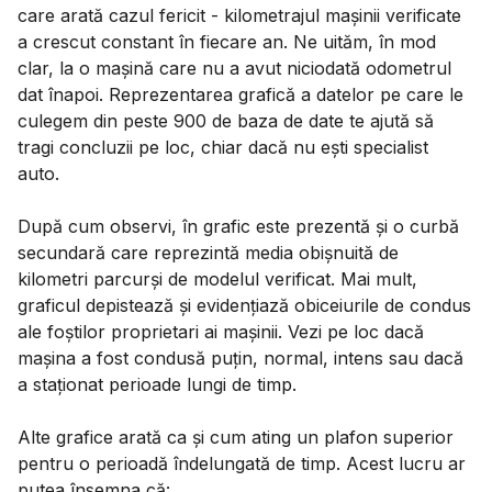
care arată cazul fericit - kilometrajul mașinii verificate
a crescut constant în fiecare an. Ne uităm, în mod
clar, la o mașină care nu a avut niciodată odometrul
dat înapoi. Reprezentarea grafică a datelor pe care le
culegem din peste 900 de baza de date te ajută să
tragi concluzii pe loc, chiar dacă nu ești specialist
auto.
După cum observi, în grafic este prezentă și o curbă
secundară care reprezintă media obișnuită de
kilometri parcurși de modelul verificat. Mai mult,
graficul depistează și evidențiază obiceiurile de condus
ale foștilor proprietari ai mașinii. Vezi pe loc dacă
mașina a fost condusă puțin, normal, intens sau dacă
a staționat perioade lungi de timp.
Alte grafice arată ca și cum ating un plafon superior
pentru o perioadă îndelungată de timp. Acest lucru ar
putea însemna că: