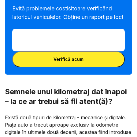
Evită problemele costisitoare verificând
istoricul vehiculelor. Obține un raport pe loc!
Introdu VIN
Introdu
VIN
Introdu VIN
Verifică acum
Semnele unui kilometraj dat înapoi
– la ce ar trebui să fii atent(ă)?
Există două tipuri de kilometraj - mecanice și digitale.
Piața auto a trecut aproape exclusiv la odometre
digitale în ultimele două decenii, acestea fiind introduse