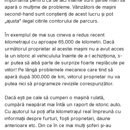
importantă pentru că de aici înainte sunt șanse mari să
apară o mulțime de probleme. Vânzătorii de mașini
second-hand sunt conștienți de acest lucru și pot
„ajusta” ilegal citirile contorului de parcurs.
În exemplul de mai sus cineva a redus recent
kilometrajul cu aproape 65.000 de kilometri. Dacă
următorul proprietar al acestei mașini nu a avut acces
la un istoric al vehiculului înainte de a-l achiziționa, s-
ar putea să aibă parte de surprize foarte neplăcute pe
viitor! Pe lângă problemele mecanice care tind să
apară după 300.000 de km, viitorul proprietar nu va
putea nici să programeze reviziile corespunzător.
Dacă ești pe cale să cumperi o mașină rulată,
cumpără neapărat mai întâi un raport de istoric auto.
Cu ajutorul lui poți afla kilometrajul real împreună cu
informații despre furturi, foști proprietari, daune
anterioare etc. Din ce în ce mai mulți șoferi și-au