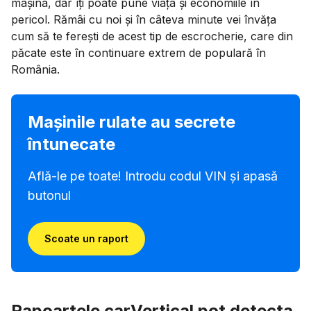
mașina, dar îți poate pune viața și economiile în
pericol. Rămâi cu noi și în câteva minute vei învăța
cum să te ferești de acest tip de escrocherie, care din
păcate este în continuare extrem de populară în
România.
Mașinile rulate au secrete
întunecate
Află-le pe toate! Introdu codul VIN și apasă
butonul
Scoate un raport
Rapoartele carVertical pot detecta