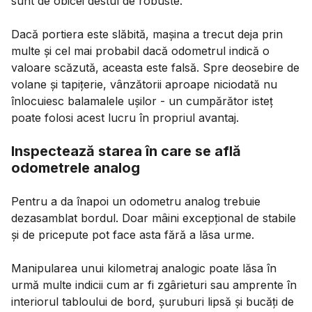
sunt de obicei destul de robuste.
Dacă portiera este slăbită, mașina a trecut deja prin
multe și cel mai probabil dacă odometrul indică o
valoare scăzută, aceasta este falsă. Spre deosebire de
volane și tapițerie, vânzătorii aproape niciodată nu
înlocuiesc balamalele ușilor - un cumpărător isteț
poate folosi acest lucru în propriul avantaj.
Inspectează starea în care se află
odometrele analog
Pentru a da înapoi un odometru analog trebuie
dezasamblat bordul. Doar mâini excepțional de stabile
și de pricepute pot face asta fără a lăsa urme.
Manipularea unui kilometraj analogic poate lăsa în
urmă multe indicii cum ar fi zgârieturi sau amprente în
interiorul tabloului de bord, șuruburi lipsă și bucăți de