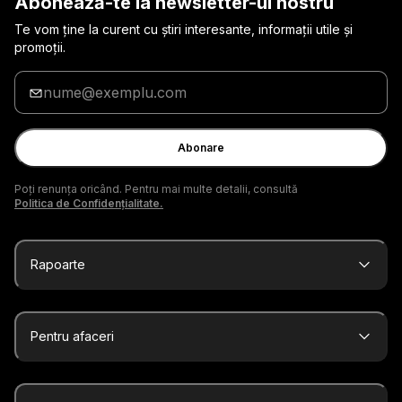
Abonează-te la newsletter-ul nostru
Te vom ține la curent cu știri interesante, informații utile și
promoții.
Introduceți
adresa
de
e-
Abonare
mail
Poți renunța oricând. Pentru mai multe detalii, consultă
Politica de Confidențialitate.
Rapoarte
Pentru afaceri