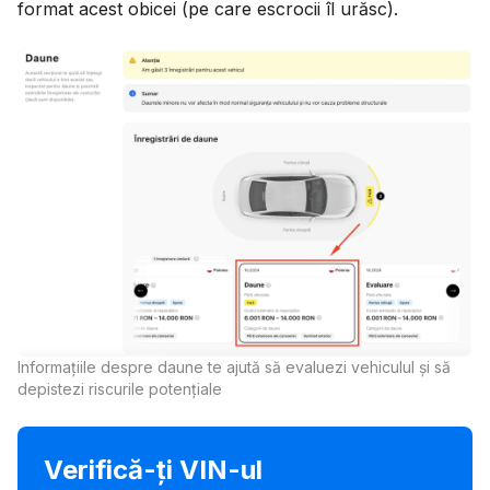
format acest obicei (pe care escrocii îl urăsc).
Informațiile despre daune te ajută să evaluezi vehiculul și să
depistezi riscurile potențiale
Verifică-ți VIN-ul