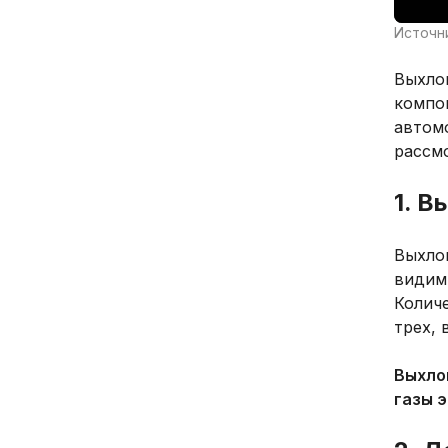
Источни
Выхло
компо
автом
рассм
1. В
Выхло
видим
Колич
трех, 
Выхло
газы 