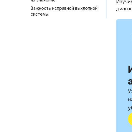
Изучи
Важность исправной выхлопной
диагн
системы
У
н
у