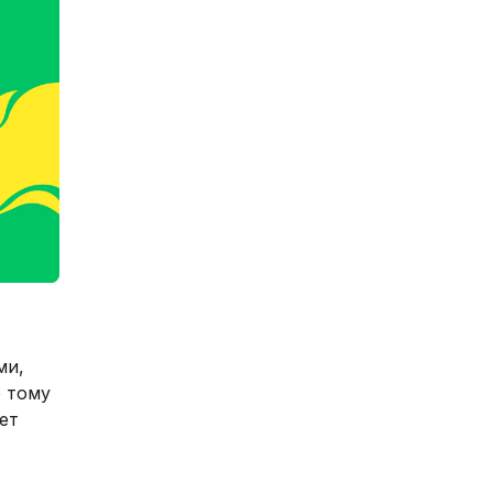
ми,
р тому
ет