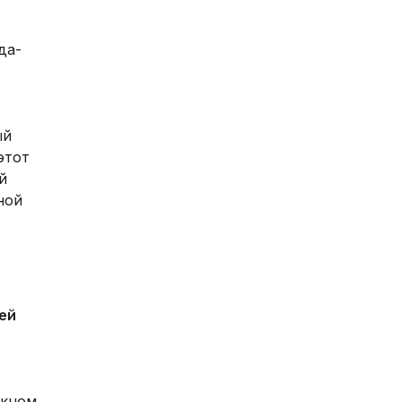
да-
ый
этот
й
ной
ей
скном