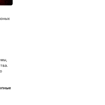
азных
емы,
тва.
о
опные