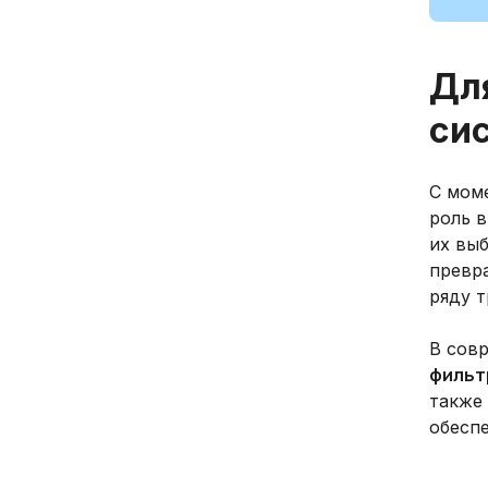
Дл
си
С мом
роль в
их выб
превр
ряду т
В сов
фильт
также
обеспе