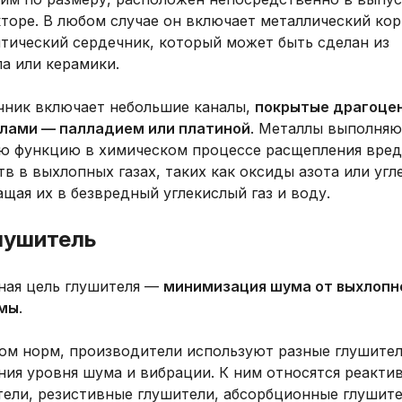
торе. В любом случае он включает металлический кор
итический сердечник, который может быть сделан из
а или керамики.
чник включает небольшие каналы,
покрытые драгоце
лами — палладием или платиной
. Металлы выполняю
ю функцию в химическом процессе расщепления вре
в в выхлопных газах, таких как оксиды азота или угл
щая их в безвредный углекислый газ и воду.
лушитель
ная цель глушителя —
минимизация шума от выхлопн
мы
.
том норм, производители используют разные глушител
ния уровня шума и вибрации. К ним относятся реакти
тели, резистивные глушители, абсорбционные глушите