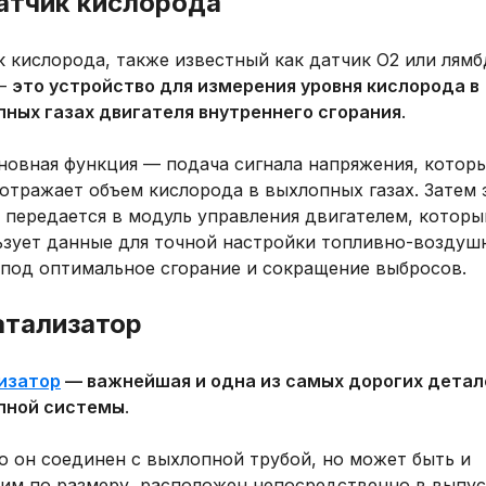
Датчик кислорода
 кислорода, также известный как датчик O2 или лямб
 —
это устройство для измерения уровня кислорода в
пных газах двигателя внутреннего сгорания
.
сновная функция — подача сигнала напряжения, котор
отражает объем кислорода в выхлопных газах. Затем 
 передается в модуль управления двигателем, которы
ьзует данные для точной настройки топливно-воздуш
 под оптимальное сгорание и сокращение выбросов.
атализатор
изатор
— важнейшая и одна из самых дорогих детал
пной системы
.
о он соединен с выхлопной трубой, но может быть и
им по размеру, расположен непосредственно в выпу