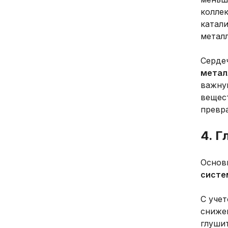
коллек
катал
металл
Серде
метал
важну
вещест
превра
4. Г
Основ
систе
С уче
сниже
глуши