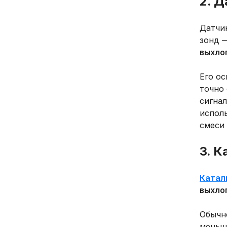
2. 
Датчик
зонд
выхло
Его о
точно 
сигнал
испол
смеси
3. К
Катал
выхло
Обычн
меньш