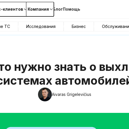
с-клиентов
Компания
Блог
Помощь
ие ТС
Исследования
Бизнес
Обслуживан
что нужно знать о вых
системах автомобиле
Aivaras Grigelevičius