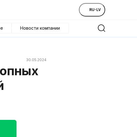
RU-LV
ие
Новости компании
30.05.2024
лопных
й