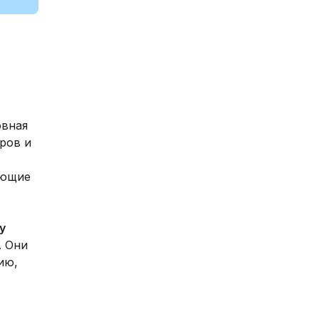
овная
ров и
ающие
у
. Они
ию,