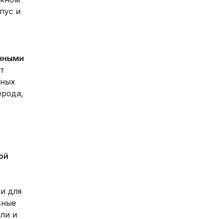
пус и
нными
т
дных
ерода,
ой
и для
вные
ли и