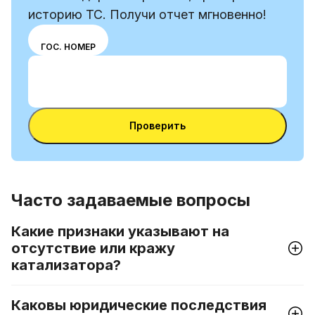
историю ТС. Получи отчет мгновенно!
Выбери
VIN
ГОС. НОМЕР
режим
Ввести VIN-код
ввода
Ввести
между
VIN-
номером
Ввести VIN-код
код
VIN и
Проверить
номерным
знаком
Часто задаваемые вопросы
Какие признаки указывают на
отсутствие или кражу
катализатора?
Каковы юридические последствия